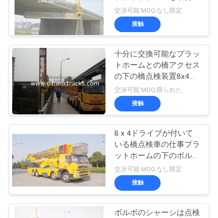
質
ました
交渉可能 MOQ:なし限定
管
接触
理
十分に交換可能なプラッ
トホームとの橋アクセス
私
の下の橋点検装置8x4
22mの下のプラットホー
交渉可能 MOQ:限られた
達
ム
接触
に
連
8 x 4ドライブが付いて
いる橋点検車の仕事プラ
絡
ットホームの下のボルボ
リモート・コントロール
交渉可能 MOQ:なし限定
し
エンジン
接触
な
さ
ボルボのシャーシは点検