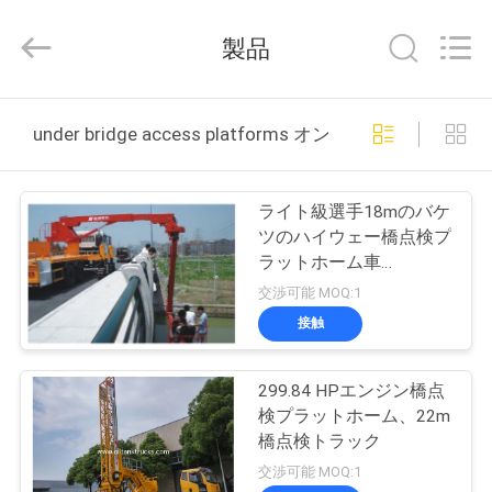
Copyright
©
2013
製品
-
2026
HANGZHOU
SPECIAL
家
PURPOSE
VEHICLE
under bridge access platforms オンライン製造
CO.,LTD.
All
Rights
Reserved.
プ
ライト級選手18mのバケ
ロ
ツのハイウェー橋点検プ
ラットホーム車
ダ
11240×2500×3930mm
交渉可能 MOQ:1
ク
接触
ト
299.84 HPエンジン橋点
検プラットホーム、22m
私
橋点検トラック
交渉可能 MOQ:1