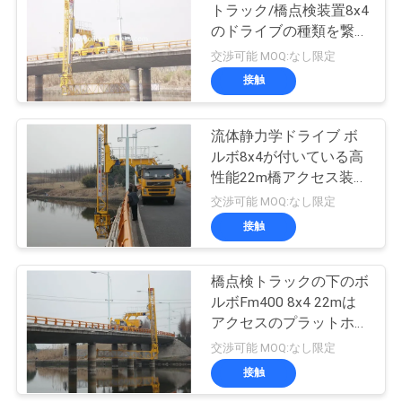
トラック/橋点検装置8x4
い
のドライブの種類を繋ぎ
ます
交渉可能 MOQ:なし限定
接触
ニ
ュ
流体静力学ドライブ ボ
ルボ8x4が付いている高
ー
性能22m橋アクセス装置
ス
の点検トラック
交渉可能 MOQ:なし限定
接触
引
橋点検トラックの下のボ
用
ルボFm400 8x4 22mは
アクセスのプラットホー
を
ムを取付けた
交渉可能 MOQ:なし限定
要
接触