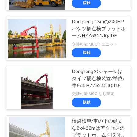
達
接触
に
Dongfeng 18mの230HP
つ
バケツ橋点検プラットホ
い
ームHZZ5311JQJDF
交渉可能 MOQ:1 ユニット
て
接触
工
Dongfengのシャーシは
タイプ橋点検装置/単位/
場
車6x4 HZZ5240JQJ16を
旅
バケツでくみます
交渉可能 MOQ:なし限定
接触
行
橋点検車/車の下の頑丈
品
な8x4 22mはアクセスの
プラットホームを取付け