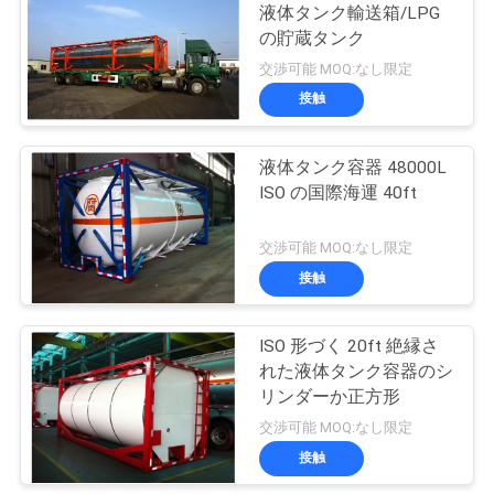
液体タンク輸送箱/LPG
い
の貯蔵タンク
11
交渉可能 MOQ:なし限定
橋プラットホーム
接触
ニ
の下
ュ
液体タンク容器 48000L
ISO の国際海運 40ft
ー
ス
交渉可能 MOQ:なし限定
接触
8
引
トラックによって
ISO 形づく 20ft 絶縁さ
用
れた液体タンク容器のシ
取付けられる減衰器
リンダーか正方形
を
交渉可能 MOQ:なし限定
要
接触