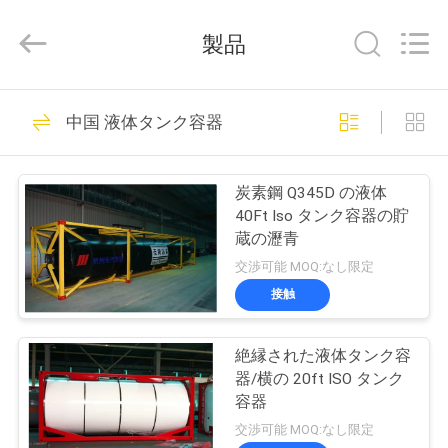
Copyright
©
2013
製品
-
2026
HANGZHOU
SPECIAL
家
20
PURPOSE
VEHICLE
中国 液体タンク容器
CO.,LTD.
All
移動式橋点検単位
Rights
Reserved.
プ
炭素鋼 Q345D の液体
ロ
40Ft Iso タンク容器の貯
蔵の瀝青
ダ
交渉可能 MOQ:なし限定
ク
接触
32
ト
絶縁された液体タンク容
橋点検トラック
器/横の 20ft ISO タンク
私
容器
交渉可能 MOQ:なし限定