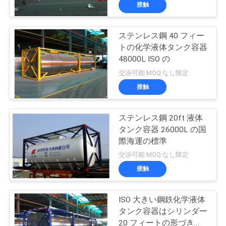
達
接触
に
ステンレス鋼 40 フィー
つ
44
トの化学液体タンク容器
い
橋点検プラットホ
48000L ISO の
交渉可能 MOQ:なし限定
て
ーム
接触
工
ステンレス鋼 20ft 液体
タンク容器 26000L の国
場
際海運の標準
34
旅
交渉可能 MOQ:なし限定
接触
行
橋点検装置
ISO 大きい鋼鉄化学液体
品
タンク容器はシリンダー
20 フィートの形づきま