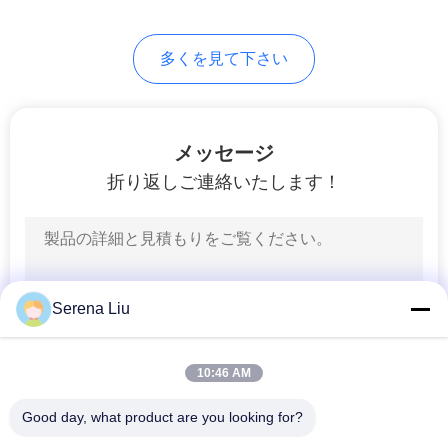
求
32
し
多くを見て下さい
オイル タンクのト
な
ラック
さ
メッセージ
い
折り返しご連絡いたします！
地
13
図
オイル タンクのト
Serena Liu
レーラー
プ
10:46 AM
ラ
イ
Good day, what product are you looking for?