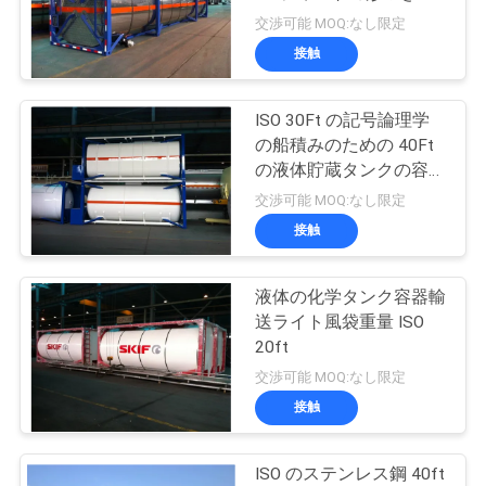
質
した
交渉可能 MOQ:なし限定
管
接触
14
理
ISO 30Ft の記号論理学
橋アクセス装置
の船積みのための 40Ft
私
の液体貯蔵タンクの容器
のステンレス鋼
交渉可能 MOQ:なし限定
達
接触
に
連
液体の化学タンク容器輸
13
送ライト風袋重量 ISO
絡
20ft
橋点検車の下
交渉可能 MOQ:なし限定
し
接触
な
さ
ISO のステンレス鋼 40ft