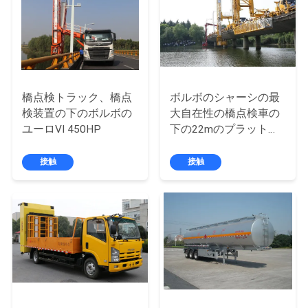
質
管
理
橋点検トラック、橋点
ボルボのシャーシの最
私
検装置の下のボルボの
大自在性の橋点検車の
ユーロVI 450HP
下の22mのプラットホ
達
ーム
に
接触
接触
連
絡
し
な
さ