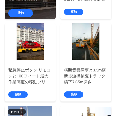
達
Features and Fall
に
Protection System (ハウ
接触
接触
オ・シャシ・モデル・
つ
ブリッジ・インスペク
い
ション・アクセス・ ア
ドバンスト・セーフテ
て
ィ・フィーチャーズ・
フォール・プロテクシ
ョン・システム)
工
場
緊急停止ボタン リモコ
横断音響障壁と3.5m横
ンと100フィート最大
断歩道橋検査トラック
旅
作業高度の移動ブリッ
橋下7.85m深さ
ジ検査ユニット
行
接触
接触
品