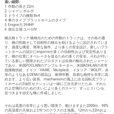
速い細部:
い
1.
作動の長さ:22m
2.
シャーシ:ボルボ
3.
ドライブの種類:8x4
4.
車のタイプ:プラットホームのタイプ
ニ
5.
Enigne力:394HP
6.
放出立場:ユーロIV
ュ
橋点検トラック:橋検出のための作動のトラックは、その名の通
り、橋の性能そして信頼性の検出を助けるように設計されていま
ー
す。適度な構造、簡単な操作、より多くの安全設計。新しいプラ
ットホームの設計にimporveが多くの信頼性および安定性ありま
ス
す。橋の位置にオペレータを送るための多くの安全。それが付い
ている新しい開発されたプロダクトは自身の輸出されたシャーシ
であり、米国POCLAINのアンブル モーター、米国KOHLARの非常
指揮権供給、ドイツ「HAWE」Mutiple弁、イタリア「WOLFF」弁
引
等のようなあるOEMの部品は、耐用年数、容易な維持を非常に高
めます。より広い延長、machanismの風上に出る回転式プラッ
用
トホームの3油圧セクションは一緒に三次元折りたたみ、それら
の上空飛行のための大いにより多くのスーツ、ずっとスパンを、
を
近づきます頑丈な橋に作成しました。
要
それは高度の非常により悪い環境で、動けますまた2000m、98%
の高湿度の天候および6つのクラスの土地風。12mから22mおよ