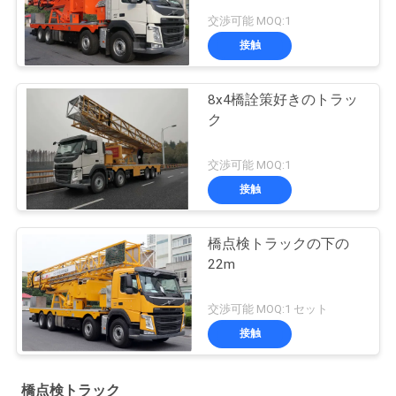
交渉可能 MOQ:1
接触
8x4橋詮策好きのトラッ
ク
交渉可能 MOQ:1
接触
橋点検トラックの下の
22m
交渉可能 MOQ:1 セット
接触
橋点検トラック