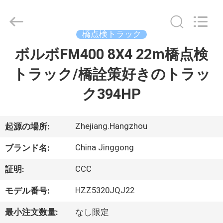
Copyright
©
2013
-
2026
橋点検トラック
HANGZHOU
SPECIAL
ボルボFM400 8X4 22m橋点検
家
PURPOSE
VEHICLE
CO.,LTD.
トラック/橋詮策好きのトラッ
All
Rights
Reserved.
プ
ク394HP
ロ
ダ
Zhejiang.Hangzhou
起源の場所:
ク
China Jinggong
ブランド名:
ト
CCC
証明:
HZZ5320JQJ22
モデル番号:
私
最小注文数量:
なし限定