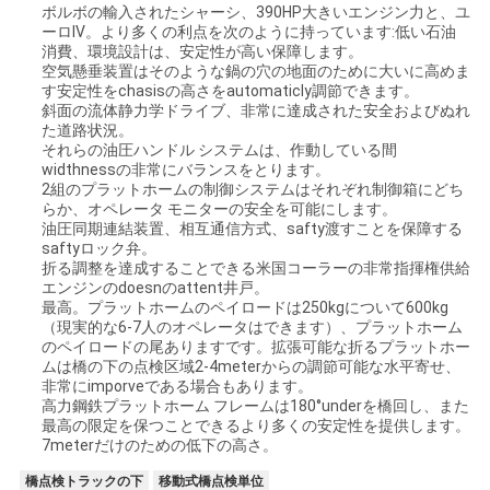
ボルボの輸入されたシャーシ、390HP大きいエンジン力と、ユ
ーロIV。より多くの利点を次のように持っています:低い石油
消費、環境設計は、安定性が高い保障します。
空気懸垂装置はそのような鍋の穴の地面のために大いに高めま
す安定性をchasisの高さをautomaticly調節できます。
斜面の流体静力学ドライブ、非常に達成された安全およびぬれ
た道路状況。
それらの油圧ハンドル システムは、作動している間
widthnessの非常にバランスをとります。
2組のプラットホームの制御システムはそれぞれ制御箱にどち
らか、オペレータ モニターの安全を可能にします。
油圧同期連結装置、相互通信方式、safty渡すことを保障する
saftyロック弁。
折る調整を達成することできる米国コーラーの非常指揮権供給
エンジンのdoesnのattent井戸。
最高。プラットホームのペイロードは250kgについて600kg
（現実的な6-7人のオペレータはできます）、プラットホーム
のペイロードの尾ありますです。拡張可能な折るプラットホー
ムは橋の下の点検区域2-4meterからの調節可能な水平寄せ、
非常にimporveである場合もあります。
高力鋼鉄プラットホーム フレームは180°underを橋回し、また
最高の限定を保つことできるより多くの安定性を提供します。
7meterだけのための低下の高さ。
橋点検トラックの下
移動式橋点検単位