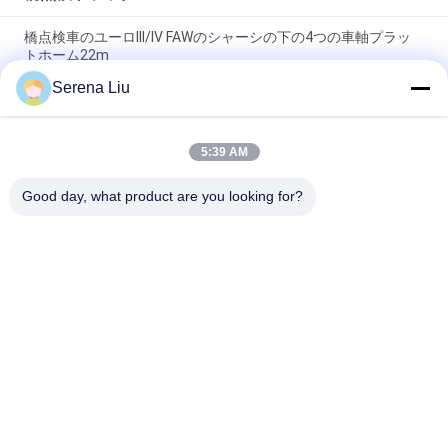
橋点検車のユーロIII/IV FAWのシャーシの下の4つの車軸プラッ
トホーム22m
Serena Liu
ボルボのシャーシは点検トラック/橋点検装置8x4のドライブの
種類を繋ぎます
5:39 AM
22mのトラス橋の点検トラックFAWのシャーシ8x4 206KW
280HP
Good day, what product are you looking for?
人気カテゴリ
すべて
移動式橋点検単位
橋点検トラック
橋点検プラットホー
橋点検装置
ム
橋アクセス装置
橋点検車の下