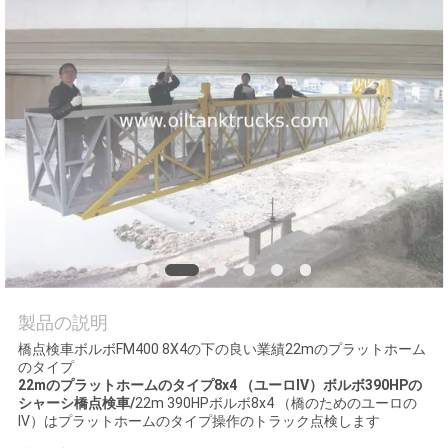
質
管
理
私
達
に
連
絡
製品の説明
橋点検車ボルボFM400 8X4の下の良い業績22mのプラットホーム
し
のタイプ
22mのプラットホームのタイプ8x4 （ユーロIV）ボルボ390HPの
な
シャーシ橋点検車/
22m 390HPボルボ8x4 （橋のためのユーロの
IV）はプラットホームのタイプ操作のトラック点検します
さ