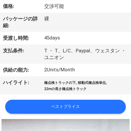
達
価格:
交渉可能
に
パッケージの詳
裸
つ
細:
い
45days
受渡し時間:
て
支払条件:
T ・ T、L/C、Paypal、ウェスタン ・
ユニオン
工
2Units/Month
供給の能力:
場
,
,
ハイライト:
橋点検トラックの下
移動式橋点検単位
旅
22mの長さ橋点検トラック
行
ベストプライス
品