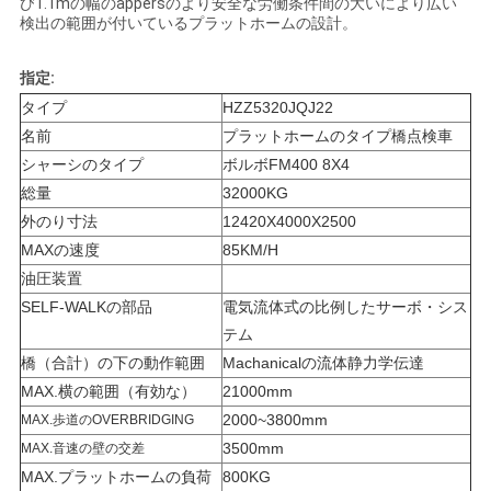
求
び1.1mの幅のappersのより安全な労働条件間の大いにより広い
検出の範囲が付いているプラットホームの設計。
し
指定:
な
タイプ
HZZ5320JQJ22
さ
名前
プラットホームのタイプ橋点検車
シャーシのタイプ
ボルボFM400 8X4
い
総量
32000KG
外のり寸法
12420X4000X2500
地
MAXの速度
85KM/H
油圧装置
図
SELF-WALKの部品
電気流体式の比例したサーボ・シス
テム
橋（合計）の下の動作範囲
Machanicalの流体静力学伝達
プ
MAX.横の範囲（有効な）
21000mm
ラ
2000~3800mm
MAX.歩道のOVERBRIDGING
3500mm
MAX.音速の壁の交差
イ
MAX.プラットホームの負荷
800KG