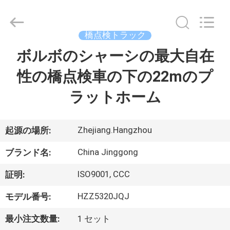
Copyright
©
2013
-
2026
橋点検トラック
HANGZHOU
SPECIAL
ボルボのシャーシの最大自在
家
PURPOSE
VEHICLE
CO.,LTD.
性の橋点検車の下の22mのプ
All
Rights
Reserved.
プ
ラットホーム
ロ
ダ
Zhejiang.Hangzhou
起源の場所:
ク
China Jinggong
ブランド名:
ト
ISO9001, CCC
証明:
HZZ5320JQJ
モデル番号:
私
最小注文数量:
1 セット