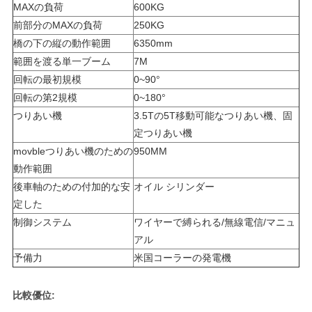
バ
MAXの負荷
600KG
前部分のMAXの負荷
250KG
シ
橋の下の縦の動作範囲
6350mm
ー
範囲を渡る単一ブーム
7M
回転の最初規模
0~90°
ポ
回転の第2規模
0~180°
つりあい機
3.5Tの5T移動可能なつりあい機、固
リ
定つりあい機
シ
movbleつりあい機のための
950MM
動作範囲
ー
後車軸のための付加的な安
オイル シリンダー
定した
制御システム
ワイヤーで縛られる/無線電信/マニュ
アル
予備力
米国コーラーの発電機
比較優位: