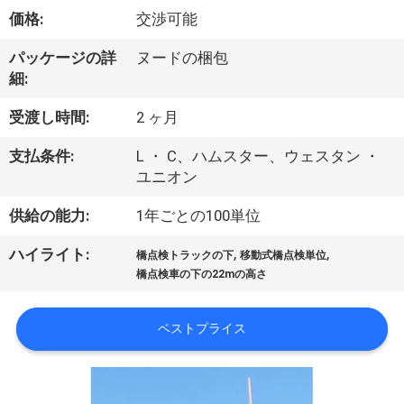
達
価格:
交渉可能
に
パッケージの詳
ヌードの梱包
つ
細:
い
受渡し時間:
2 ヶ月
て
支払条件:
L ・ C、ハムスター、ウェスタン ・
ユニオン
工
供給の能力:
1年ごとの100単位
場
,
,
ハイライト:
橋点検トラックの下
移動式橋点検単位
旅
橋点検車の下の22mの高さ
行
ベストプライス
品