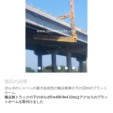
質
管
理
私
達
に
連
絡
製品の説明
ボルボのシャーシの最大自在性の橋点検車の下の22mのプラット
し
ホーム
橋点検トラックの下のボルボFm400 8x4 22mはアクセスのプラッ
な
トホームを取付けました
さ