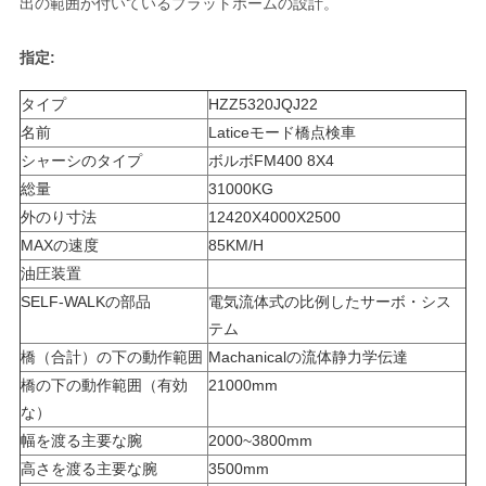
求
出の範囲が付いているプラットホームの設計。
し
指定:
な
タイプ
HZZ5320JQJ22
さ
名前
Laticeモード橋点検車
シャーシのタイプ
ボルボFM400 8X4
い
総量
31000KG
外のり寸法
12420X4000X2500
MAXの速度
85KM/H
地
油圧装置
図
SELF-WALKの部品
電気流体式の比例したサーボ・シス
テム
橋（合計）の下の動作範囲
Machanicalの流体静力学伝達
プ
橋の下の動作範囲（有効
21000mm
ラ
な）
幅を渡る主要な腕
2000~3800mm
イ
高さを渡る主要な腕
3500mm