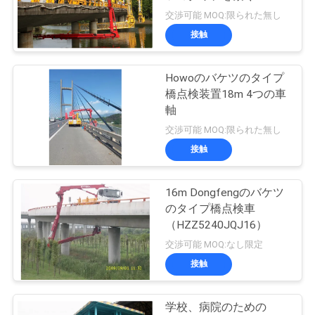
質
交渉可能 MOQ:限られた無し
管
接触
理
Howoのバケツのタイプ
橋点検装置18m 4つの車
私
軸
交渉可能 MOQ:限られた無し
達
接触
に
連
16m Dongfengのバケツ
のタイプ橋点検車
絡
（HZZ5240JQJ16）
交渉可能 MOQ:なし限定
し
接触
な
さ
学校、病院のための