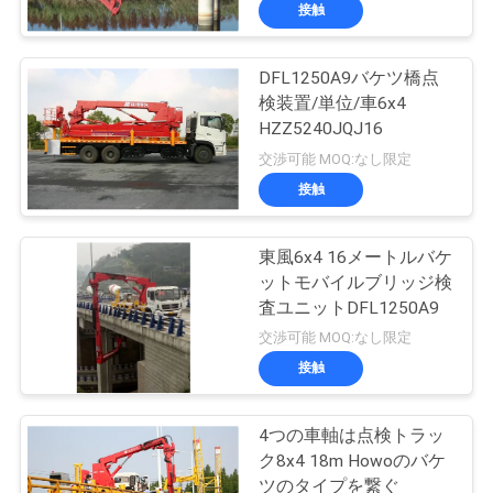
達
接触
に
DFL1250A9バケツ橋点
つ
検装置/単位/車6x4
い
HZZ5240JQJ16
交渉可能 MOQ:なし限定
て
接触
工
東風6x4 16メートルバケ
ットモバイルブリッジ検
場
査ユニットDFL1250A9
旅
交渉可能 MOQ:なし限定
接触
行
4つの車軸は点検トラッ
品
ク8x4 18m Howoのバケ
ツのタイプを繋ぐ