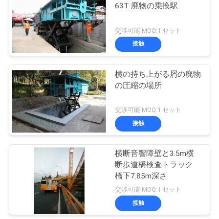
63T 廃物の乗換駅
い
交渉可能 MOQ:1 セット
接触
ニ
ュ
横の持ち上がる屑の廃物
の圧縮の場所
ー
ス
交渉可能 MOQ:1 セット
接触
引
横断音響障壁と3.5m横
用
断歩道橋検査トラック
橋下7.85m深さ
を
交渉可能 MOQ:1 セット
要
接触