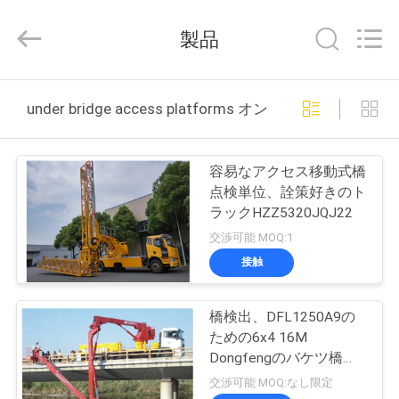
Copyright
©
2013
製品
-
2026
HANGZHOU
SPECIAL
家
PURPOSE
VEHICLE
under bridge access platforms オンライン製造
CO.,LTD.
All
Rights
Reserved.
プ
容易なアクセス移動式橋
ロ
点検単位、詮策好きのト
ラックHZZ5320JQJ22
ダ
交渉可能 MOQ:1
ク
接触
ト
橋検出、DFL1250A9の
ための6x4 16M
私
Dongfengのバケツ橋点
検装置
交渉可能 MOQ:なし限定