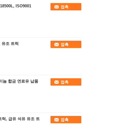
8500L, ISO9001
접촉
료 유조 트럭
접촉
 알루미늄 합금 연료유 납품
접촉
트럭, 급유 석유 유조 트
접촉