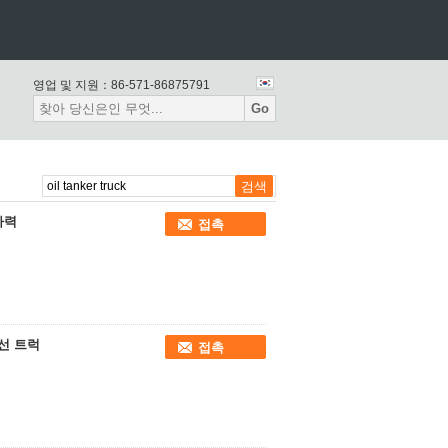
영업 및 지원：
86-571-86875791
Go
 마력
접촉
조선 트럭
접촉