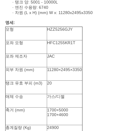
문
· 탱크 양: 5001 - 10000L
· 엔진 수용량: 6740
· 차원 (L x H) (mm) W x: 11280x2495x3350
을
명세:
요
모형
HZZ5256GJY
구
포좌 모형
HFC1255KR1T
하
포좌 제조자
JAC
세
외부 차원 (mm)
11280×2495×3350
요
탱크 유효 부피 (m3)
20
사
매체 수송
가스/디젤
이
축거 (mm)
1700+5000
1700+4600
트
맵
총계질량 (Kg)
24900