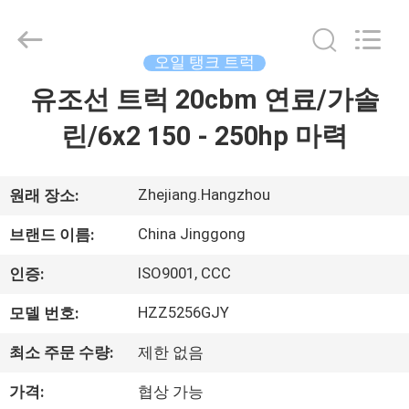
급
자.
Copyright
©
오일 탱크 트럭
2013
-
2026
유조선 트럭 20cbm 연료/가솔
집
HANGZHOU
SPECIAL
PURPOSE
린/6x2 150 - 250hp 마력
VEHICLE
CO.,LTD.
제
All
Rights
Reserved.
품
Zhejiang.Hangzhou
원래 장소:
China Jinggong
브랜드 이름:
우
ISO9001, CCC
인증:
리
HZZ5256GJY
모델 번호:
에
최소 주문 수량:
제한 없음
대
가격:
협상 가능