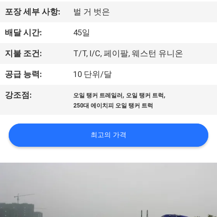
하
포장 세부 사항:
벌 거 벗은
여
배달 시간:
45일
공
지불 조건:
T/T, l/C, 페이팔, 웨스턴 유니온
장
공급 능력:
10 단위/달
여
,
,
강조점:
오일 탱커 트레일러
오일 탱커 트럭
250대 에이치피 오일 탱커 트럭
행
최고의 가격
품
질
관
리