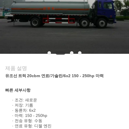
연
락
주
세
요
제품 설명
뉴
유조선 트럭
20cbm 연료/가솔린/6x2 150 - 250hp 마력
스
빠른 세부사항
· 조건: 새로운
· 저장: 기름
인
· 동륜차: 6x2
· 마력: 150 - 250hp
용
· 전송 유형: 수동
· 연료 유형: 디젤 엔진