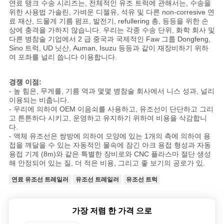
연료 탱크 수송 시리즈는, 전체적인 유조 트럭에 관해서는, 수송을
위한 사용법 가솔린, 가벼운 디젤유, 석유 및 다른 non-corresive 연
료 재산, 드물게 기름 펌프, 발전기, refullering 총, 등등을 위한 손
상에 충격을 가하지 않습니다. 우리는 각종 수송 단위, 화학 회사 및
다른 병참술 기업에서 2 급 중국과 국제적인 Faw 그룹 Dongfeng,
Sino 트럭, UD 닛산, Auman, Isuzu 등등과 같이 재장비하기 위하
여 포좌를 널리 씁니다 이용합니다.
경쟁 이점:
- 높 힘은, 무게를, 기름 역과 몇몇 병참술 회사에서 니스 성과, 널리
이용되는 비춥니다.
- 우리에 의하여 OEM 이음쇠를 사용하고, 유조선이 단단하고 그리
고 튼튼하다 시키고, 운영하고 유지하기 위하여 비용을 삭감합니
다.
- 액체 유조선은 쌍방에 의하여 모양에 있는 1개의 측에 의하여 용
접을 깨달을 수 있는 자동적인 물속에 잠긴 아크 용접 형성과 자동
용접 기계 (8m)와 같은 특별한 장비로와 CNC 플라스마 절단 생성
해 안정되어 있는 질, 더 적은 비용, 그리고 좋 보기의 공로가 있.
연료 유조선 트레일러
유조선 트레일러
유조선 트럭
가장 저렴 한 가격 으로