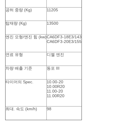
공허 중량 (Kg)
11205
개
탑재량 (Kg)
13500
인
엔진 모형/엔진 힘 (kw)
CA6DF3-18E3/143
정
CA6DF3-20E3/155
보
연료 유형
디젤 엔진
보
차량 배출 기준
동포 III
호
타이어의 Spec.
10.00-20
정
10.00R20
11.00-20
11.00R20
책
최대. 속도 (km/h)
98