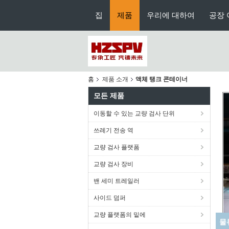
집
제품
우리에 대하여
공장 
홈
제품 소개
액체 탱크 콘테이너
모든 제품
이동할 수 있는 교량 검사 단위
쓰레기 전송 역
교량 검사 플랫폼
교량 검사 장비
밴 세미 트레일러
사이드 덤퍼
교량 플랫폼의 밑에
물