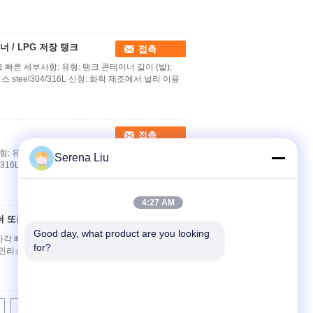
 / LPG 저장 탱크
접촉
크 빠른 세부사항: 유형: 탱크 콘테이너 길이 (발):
인리스 steel304/316L 신청: 화학 제조에서 널리 이용
접촉
항: 유형: 탱크 콘테이너 길이 (발): 40 피트 증명서:
Serena Liu
04/316L ISO 국제 기준, 국제 해운 기준을 가진 협정
4:27 AM
더 또는 사각
접촉
Good day, what product are you looking 
사각 빠른 세부사항: 유형: 탱크 콘테이너 길이 (발):
for?
스 steel304/316L 물 시험 압력 (MPa): 0.4 (실
>|