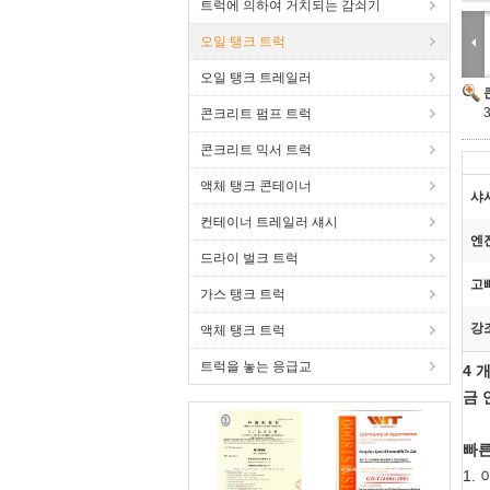
트럭에 의하여 거치되는 감쇠기
오일 탱크 트럭
오일 탱크 트레일러
콘크리트 펌프 트럭
콘크리트 믹서 트럭
액체 탱크 콘테이너
샤
컨테이너 트레일러 섀시
엔
드라이 벌크 트럭
고
가스 탱크 트럭
강
액체 탱크 트럭
트럭을 놓는 응급교
4 
금 
빠른
1.