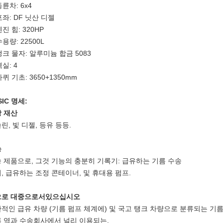
동륜차: 6x4
포좌: DF 닛산 디젤
진 힘: 320HP
용량: 22500L
탱크 물자: 알루미늄 합금 5083
실: 4
바퀴 기초: 3650+1350mm
SIC 명세:
 재산
린, 빛 디젤, 등유 등등.
능
 제품으로, 그것 기능의 충분히 기록기: 급유하는 기름 수송
, 급유하는 조정 콘테이너, 및 휴대용 펌프.
으로 대중으로서있으십시오
적인 급유 차량 (기름 펌프 체계에) 및 국고 탱크 차량으로 분류되는 기름
 역과 수송회사에서 널리 이용되는.