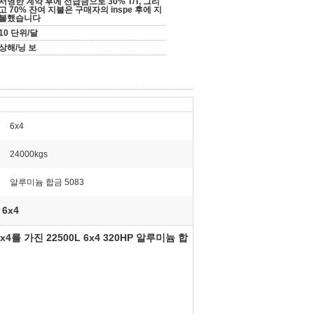
서명한 계약 후에 선급금으로 30% T/T, 그리
고 70% 잔여 지불은 구매자의 inspe 후에 지
불했습니다
10 단위/달
상해/닝 보
6x4
24000kgs
알루미늄 합금 5083
 6x4
x4
를 가진 22500L 6x4 320HP 알루미늄 합