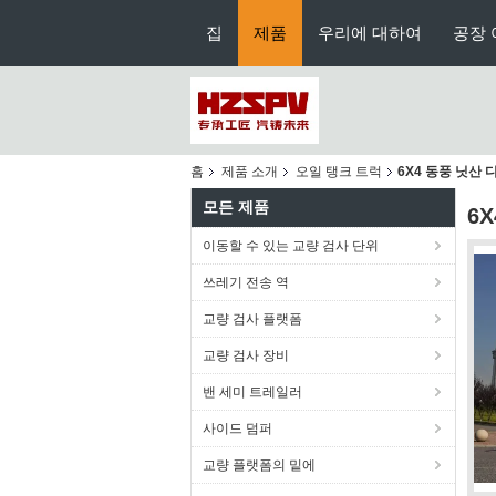
집
제품
우리에 대하여
공장 
홈
제품 소개
오일 탱크 트럭
6X4 동풍 닛산 
모든 제품
6
이동할 수 있는 교량 검사 단위
쓰레기 전송 역
교량 검사 플랫폼
교량 검사 장비
밴 세미 트레일러
사이드 덤퍼
교량 플랫폼의 밑에