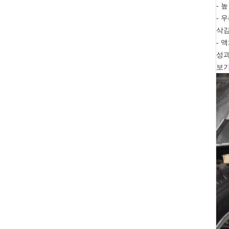
- 
- 
삭감
- 
성과
보기