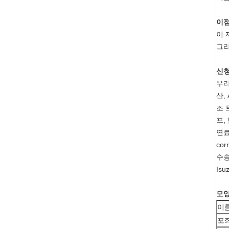
이
이 
그리
신
우리
산,
조 
프,
연료
co
수송
Is
모양
이
포