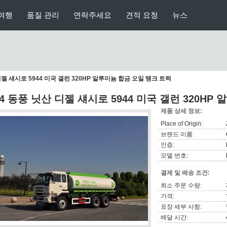
여행
품질 관리
연락주세요
견적 요청
뉴스
디젤 섀시로 5944 미국 갤런 320HP 알루미늄 합금 오일 탱크 트럭
X4 동풍 닛산 디젤 섀시로 5944 미국 갤런 320HP
제품 상세 정보:
Place of Origin:
브랜드 이름:
인증:
모델 번호:
결제 및 배송 조건:
최소 주문 수량:
가격:
포장 세부 사항:
배달 시간: