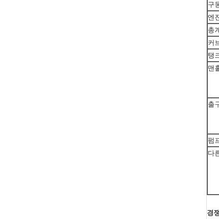
구
엔
총
커
탱
맨
출
펌
다
경쟁