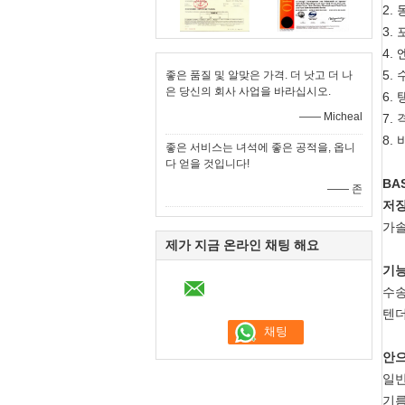
2.
3.
4.
엔
5.
수
좋은 품질 및 알맞은 가격. 더 낫고 더 나
은 당신의 회사 사업을 바라십시오.
6.
—— Micheal
7.
격
8.
좋은 서비스는 녀석에 좋은 공적을, 옵니
다 얻을 것입니다!
BA
—— 존
저장
가솔
제가 지금 온라인 채팅 해요
기
수송
텐더
안
일반
기름