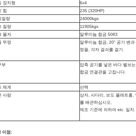
동 장치형
6x4
진 힘
235 (320HP)
계질량
24000kgs
브 질량
11905kgs
크 물자
알루미늄 합금 5083
홀 뚜껑
알루미늄 합금, 20" 공기 밴과
껑을, 각자 걸쇠
구부
압축 공기를 넣은 바다 벨브는
합금 연결관을 고
프 체계
선택
른 사람
상자, 사다리, 보도 플래트홈,
를 배관하십시오,
제조 기준에 의하여 etc. 일치
 이점: