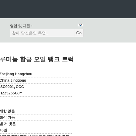
영업 및 지원：
Go
 알루미늄 합금 오일 탱크 트럭
Zhejiang.Hangzhou
China Jinggong
ISO9001, CCC
HZZ5255GJY
제한 없음
협상 가능
벌 거 벗은
45일