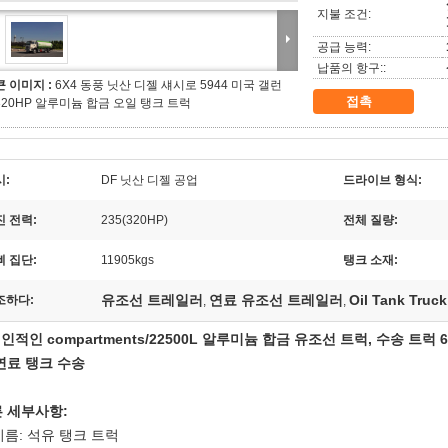
지불 조건:
공급 능력:
납품의 항구::
큰 이미지 :
6X4 동풍 닛산 디젤 섀시로 5944 미국 갤런
접촉
320HP 알루미늄 합금 오일 탱크 트럭
시:
DF 닛산 디젤 공업
드라이브 형식:
진 전력:
235(320HP)
전체 질량:
삐 집단:
11905kgs
탱크 소재:
유조선 트레일러
연료 유조선 트레일러
Oil Tank Truck
조하다:
,
,
개인적인 compartments/22500L
알루미늄 합금 유조선 트럭, 수송 트럭 6
연료 탱크 수송
 세부사항:
이름: 석유 탱크 트럭