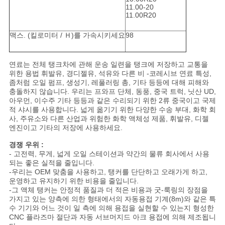
11.00-20
11.00R20
맥스. (킬로미터 / Ｈ)를 가속시키세요
98
연료는 전체 탱크차에 관해 운송 일련을 탱크에 저장하고 교통을
위한 용법 휘발유, 경디젤유, 석유와 다른 비 -코레시브 연료 특성,
좀처럼 오일 펌프, 생성기, 레풀러링 총, 기타 등등에 대해 피해와
충돌하지 않습니다. 우리는 프와프 단체, 동풍, 중국 트럭, 닛산 UD,
아우먼, 이수주 기타 등등과 같은 수리되기 위한 2류 중국이고 국제
적 샤시를 사용합니다. 넓게 옮기기 위한 다양한 수송 부대, 화학 회
사, 주유소와 다른 산업과 위험한 화학 액체성 제품, 휘발유, 디젤
엔진이고 기타의 저장에 사용하세요.
경쟁 우위 :
- 고전력, 무게, 넓게 오일 스테이션과 약간의 물류 회사에서 사용
되는 좋은 실적을 줄입니다.
-우리는 OEM 맞춤을 사용하고, 탱커를 단단하고 오래가게 하고,
운영하고 유지하기 위한 비용을 줄입니다.
-그 액체 탱커는 안정적 품질과 더 적은 비용과 굿-룩링의 장점을
가지고 있는 양측에 의한 형태에서의 자동용접 기계(8m)와 같은 특
수 기기와 어느 것이 일 측에 의해 용접을 실현할 수 있는지 형성한
CNC 플라즈마 절단과 자동 서브머지드 아크 용접에 의해 제조됩니