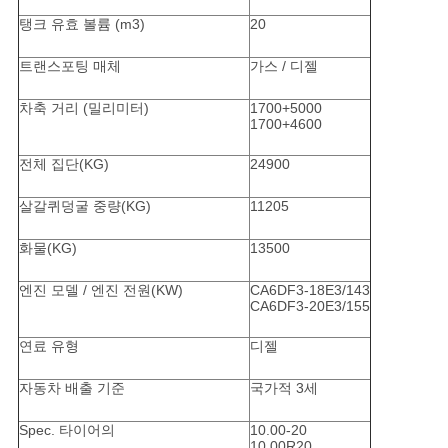
탱크 유효 볼륨 (m3)
20
개
트랜스포팅 매체
가스 / 디젤
인
차축 거리 (밀리미터)
1700+5000
1700+4600
정
전체 집단(KG)
24900
보
살갈퀴덩굴 중량(KG)
11205
보
화물(KG)
13500
호
엔진 모델 / 엔진 전원(KW)
CA6DF3-18E3/143
정
CA6DF3-20E3/155
책
연료 유형
디젤
자동차 배출 기준
국가적 3세
Spec. 타이어의
10.00-20
10.00R20