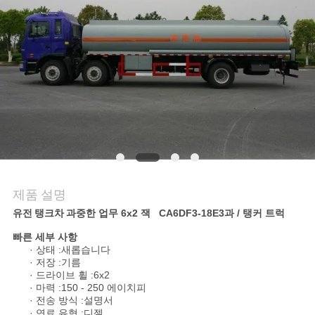
연
락
주
세
요
뉴
제품 설명
스
유전 탱크차
과중한 업무 6x2 잭 CA6DF3-18E3과 / 탱커 트럭
빠른 세부 사항
· 상태 :새롭습니다
인
· 저장 :기름
· 드라이브 휠 :6x2
· 마력 :150 - 250 에이치피
용
· 전송 방식 :설명서
· 연료 유형 :디젤