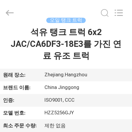
급
자.
Copyright
©
오일 탱크 트럭
2013
-
2026
석유 탱크 트럭 6x2
집
HANGZHOU
SPECIAL
PURPOSE
JAC/CA6DF3-18E3를 가진 연
VEHICLE
CO.,LTD.
제
All
료 유조 트럭
Rights
Reserved.
품
Zhejiang.Hangzhou
원래 장소:
우
China Jinggong
브랜드 이름:
리
ISO9001, CCC
인증:
에
HZZ5256GJY
모델 번호:
대
최소 주문 수량:
제한 없음