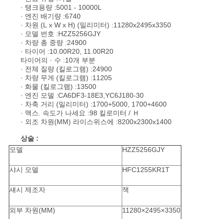
문
· 탱크용량 :5001 - 10000L
· 엔진 배기량 :6740
을
· 차원 (L x W x H) (밀리미터) :11280x2495x3350
· 모델 번호 :HZZ5256GJY
요
· 차량 총 중량 :24900
· 타이어 :10.00R20, 11.00R20
타이어의 · 수 :10개 부분
구
· 전체 질량 (킬로그램) :24900
· 차량 무게 (킬로그램) :11205
하
· 화물 (킬로그램) :13500
· 엔진 모델 :CA6DF3-18E3,YC6J180-30
세
· 차축 거리 (밀리미터) :1700+5000, 1700+4600
· 맥스. 속도가 나세요 :98 킬로미터 / Ｈ
요
· 외조 차원(MM) 라이스위스에 :8200x2300x1400
상술 :
모델
HZZ5256GJY
사
샤시 모델
HFC1255KR1T
이
섀시 제조자
잭
트
외부 차원(MM)
11280×2495×3350
맵