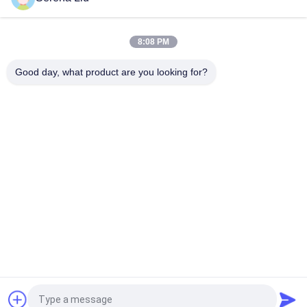
6X4 동풍 닛산 디젤 섀시로 5944 미국 갤런 320HP 알루미늄 합금
오일 탱크 트럭
8:08 PM
Dongfeng 8x4 310HP 탄소 강철 원유 수송은 24500L를 나릅니다
Good day, what product are you looking for?
모든
이동할 수 있는 교량 
쓰레기 전송 역
검사 단위
교량 검사 플랫폼
교량 검사 장비
밴 세미 트레일러
사이드 덤퍼
트럭에 의하여 거치
교량 플랫폼의 밑에
되는 감쇠기
견적 요청