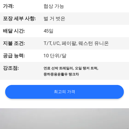
하
가격:
협상 가능
여
포장 세부 사항:
벌 거 벗은
공
배달 시간:
45일
장
지불 조건:
T/T, l/C, 페이팔, 웨스턴 유니온
여
공급 능력:
10 단위/달
행
,
,
강조점:
연료 선박 트레일러
오일 탱커 트럭
중하중용윤활유 탱크차
품
최고의 가격
질
관
리