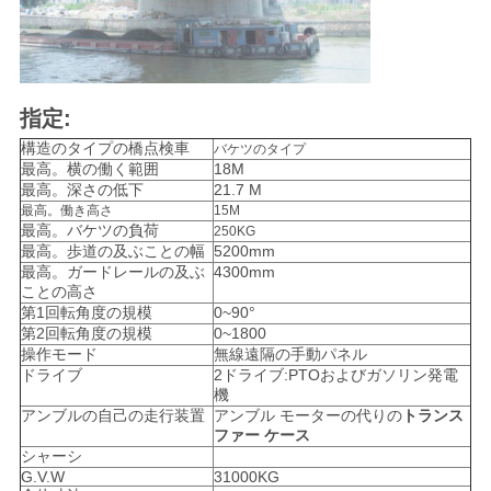
求
し
な
指定:
さ
構造のタイプの橋点検車
バケツのタイプ
最高。横の働く範囲
18M
い
最高。深さの低下
21.7 M
最高。働き高さ
15M
最高。バケツの負荷
250KG
地
最高。歩道の及ぶことの幅
5200mm
最高。ガードレールの及ぶ
4300mm
ことの高さ
図
第1回転角度の規模
0~90°
第2回転角度の規模
0~1800
操作モード
無線遠隔の手動パネル
プ
ドライブ
2ドライブ:PTOおよびガソリン発電
機
ラ
アンブルの自己の走行装置
アンブル モーターの代りの
トランス
ファー ケース
イ
シャーシ
G.V.W
31000KG