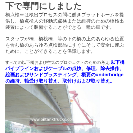
下で専門にしました
い
橋点検車は検出プロセスの間に働きプラットホームを提
供し、橋点検人の移動式点検または維持のための橋検出
装置によって装備することができる一種の車です。
ニ
スタッフが橋、橋桟橋、等の下の橋の上のあらゆる位置
ュ
を含む橋のあらゆる点検部品にすぐにそして安全に運ぶ
ために、ことができることを保障します。
ー
以下橋
すべての以下橋および空気のプロジェクトのための考え:
ス
パイプラインおよびケーブルの点検、修理、除去操作、
絵画およびサンドブラスティング、概要のunderbridge
の維持、軸受け取り替え、取付けおよび取り替え。
引
用
を
要