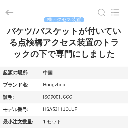
Copyright
©
2013
-
2026
橋アクセス装置
HANGZHOU
SPECIAL
バケツ/バスケットが付いてい
家
PURPOSE
VEHICLE
CO.,LTD.
る点検橋アクセス装置のトラ
All
Rights
Reserved.
プ
ックの下で専門にしました
ロ
ダ
起源の場所:
中国
ク
Hongzhou
ブランド名:
ト
ISO9001, CCC
証明:
HSA5311JQJJF
モデル番号:
私
最小注文数量:
1 セット