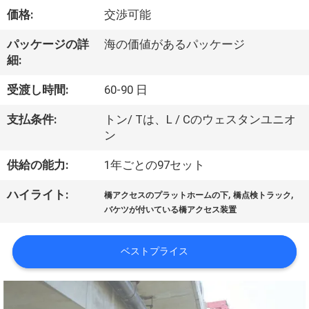
達
価格:
交渉可能
に
パッケージの詳
海の価値があるパッケージ
つ
細:
い
受渡し時間:
60-90 日
て
支払条件:
トン/ Tは、L / Cのウェスタンユニオ
ン
工
供給の能力:
1年ごとの97セット
場
,
,
ハイライト:
橋アクセスのプラットホームの下
橋点検トラック
旅
バケツが付いている橋アクセス装置
行
ベストプライス
品