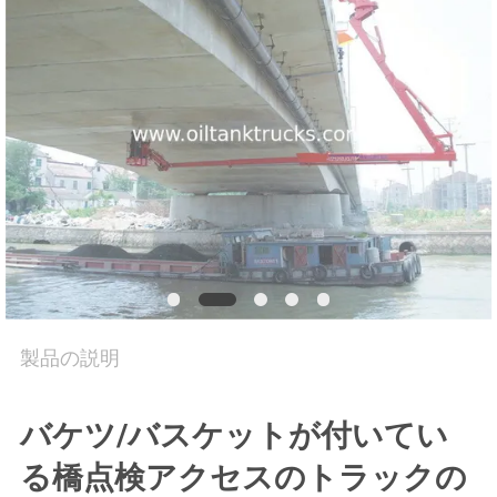
質
管
理
私
達
に
連
絡
製品の説明
し
バケツ/バスケットが付いてい
な
る橋点検アクセスのトラックの
さ