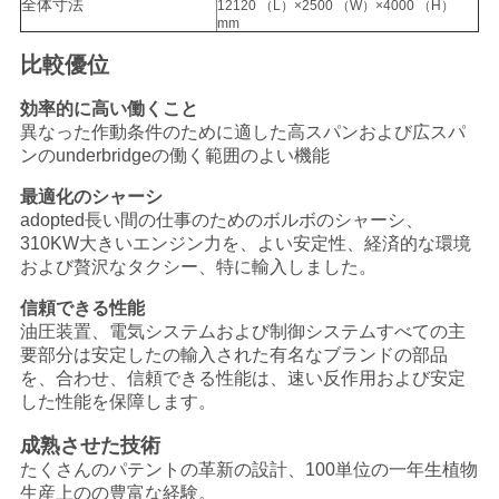
全体寸法
12120 （L）×2500 （W）×4000 （H）
バ
mm
シ
比較優位
ー
効率的に高い働くこと
異なった作動条件のために適した高スパンおよび広スパ
ポ
ンのunderbridgeの働く範囲のよい機能
リ
最適化のシャーシ
adopted長い間の仕事のためのボルボのシャーシ、
シ
310KW大きいエンジン力を、よい安定性、経済的な環境
および贅沢なタクシー、特に輸入しました。
ー
信頼できる性能
油圧装置、電気システムおよび制御システムすべての主
要部分は安定したの輸入された有名なブランドの部品
を、合わせ、信頼できる性能は、速い反作用および安定
した性能を保障します。
成熟させた技術
たくさんのパテントの革新の設計、100単位の一年生植物
生産上のの豊富な経験。