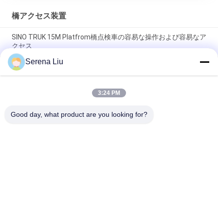
橋アクセス装置
SINO TRUK 15M Platfrom橋点検車の容易な操作および容易なア
クセス
Serena Liu
耐久の黄色い色渡される軽量橋詮策好きのトラックよい
Perfermance CCC
3:24 PM
HOWOあなたの橋の位置への移動式橋点検プラットホームの容
易なアクセス
Good day, what product are you looking for?
人気カテゴリ
すべて
移動式橋点検単位
橋点検トラック
橋点検プラットホー
橋点検装置
ム