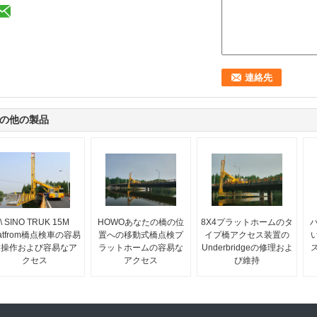
の他の製品
\ SINO TRUK 15M
HOWOあなたの橋の位
8X4プラットホームのタ
latfrom橋点検車の容易
置への移動式橋点検プ
イプ橋アクセス装置の
な操作および容易なア
ラットホームの容易な
Underbridgeの修理およ
クセス
アクセス
び維持