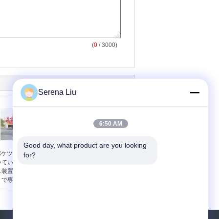
(
0
/ 3000)
Serena Liu
6:50 AM
Good day, what product are you looking 
バケツ/バスケットが付
6x4 16M Dongfengのバ
for?
いている点検橋アクセ
ケツ橋アクセス装置/橋
ス装置のトラックの下
点検装置DFL1250A9
で専門にしました