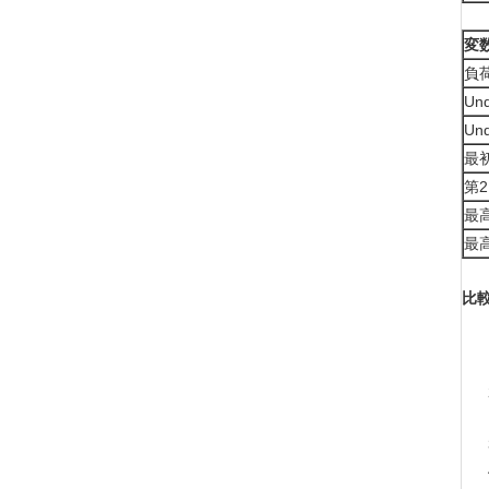
変
負
Un
Un
最
第
最
最
比較