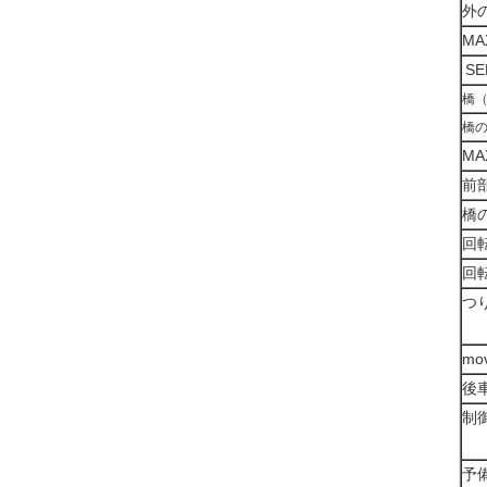
外
M
SE
橋
橋
M
前
橋
回
回
つ
m
後
制
予