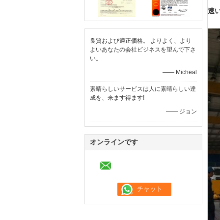
速い
良質および適正価格。 よりよく、より
よいあなたの会社ビジネスを望んで下さ
い。
—— Micheal
素晴らしいサービスは人に素晴らしい達
成を、来ます得ます!
—— ジョン
オンラインです