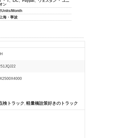
T ・ T、L/C、Paypal、ウェスタン ・ ユニ
オン
2Units/Month
上海・寧波
/H
251JQJ22
0X2500X4000
点検トラック
軽量橋詮策好きのトラック
,