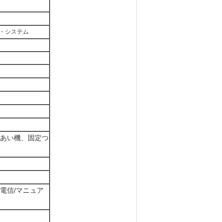
・システム
達
つりあい機、固定つ
電信/マニュア