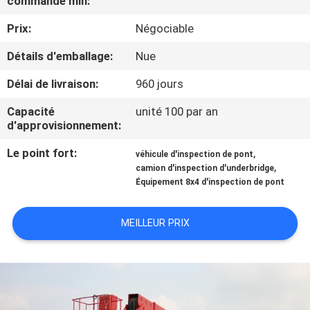
commande min:
Prix:
Négociable
CONTRÔLE
DE
Détails d'emballage:
Nue
QUALITÉ
Délai de livraison:
960 jours
Capacité
unité 100 par an
CONTACTEZ-
d'approvisionnement:
NOUS
Le point fort:
,
véhicule d'inspection de pont
,
camion d'inspection d'underbridge
Équipement 8x4 d'inspection de pont
NOUVELLES
MEILLEUR PRIX
DEMANDEZ
UNE
CITATION