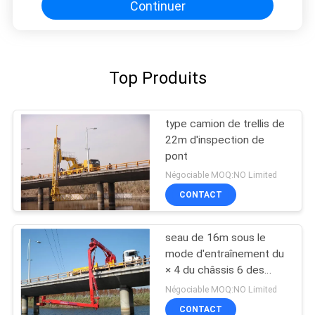
Continuer
Top Produits
type camion de trellis de
22m d'inspection de
pont
Négociable MOQ:NO Limited
CONTACT
seau de 16m sous le
mode d'entraînement du
× 4 du châssis 6 des
unités DONGFENG
Négociable MOQ:NO Limited
d'inspection de pont en
CONTACT