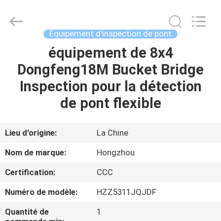
2026
HANGZHOU
SPECIAL
PURPOSE
VEHICLE
Équipement d'inspection de pont
CO.,LTD.
All
équipement de 8x4
MAISON
Rights
Reserved.
Dongfeng18M Bucket Bridge
PRODUITS
Inspection pour la détection
de pont flexible
AU
SUJET
Lieu d'origine:
La Chine
DE
Nom de marque:
Hongzhou
NOUS
Certification:
CCC
Numéro de modèle:
HZZ5311JQJDF
VISITE
D'USINE
Quantité de
1