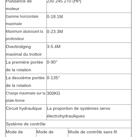
Puissance de
230 245 270 (HP)
moteur
0-18.1M
Gamme horizontale
maximale
0-23.3M
Maximum abaissant la
profondeur
Overbridging
3-5.4M
maximal du trottoir
La première portée
0-90°
de la rotation
La deuxième portée
0-135°
de la rotation
300KG
Charge maximale sur la
plate-forme
Circuit hydraulique
La proportion de systèmes servo
électrohydrauliques
Système de contrôle
Mode de
Mode de
Mode de contrôle sans fil