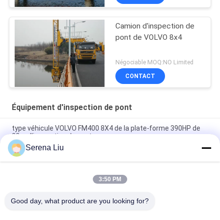
équipement d'Access de
pont
Camion d'inspection de
pont de VOLVO 8x4
Négociable MOQ:NO Limited
CONTACT
Équipement d'inspection de pont
type véhicule VOLVO FM400 8X4 de la plate-forme 390HP de
22m d'inspection de pont
Serena Liu
équipement d'inspection de pont en seau de 6x4 16M
Dongfeng pour la détection de pont, DFL1250A9
3:50 PM
Volvo Fm400 8x4 22m sous le camion d'inspection de pont a
monté la plate-forme d'Access
Good day, what product are you looking for?
Catégories populaires
Tous