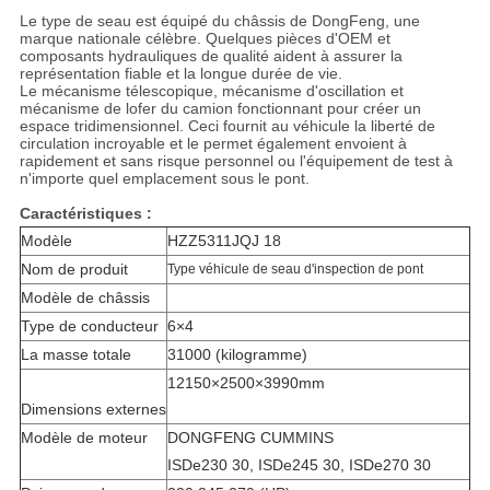
Le type de seau est équipé du châssis de DongFeng, une
marque nationale célèbre. Quelques pièces d'OEM et
composants hydrauliques de qualité aident à assurer la
représentation fiable et la longue durée de vie.
Le mécanisme télescopique, mécanisme d'oscillation et
mécanisme de lofer du camion fonctionnant pour créer un
espace tridimensionnel. Ceci fournit au véhicule la liberté de
circulation incroyable et le permet également envoient à
rapidement et sans risque personnel ou l'équipement de test à
n'importe quel emplacement sous le pont.
Caractéristiques :
Modèle
HZZ5311JQJ 18
Nom de produit
Type véhicule de seau d'inspection de pont
Modèle de châssis
Type de conducteur
6×4
La masse totale
31000 (kilogramme)
12150×2500×3990mm
Dimensions externes
Modèle de moteur
DONGFENG CUMMINS
ISDe230 30, ISDe245 30, ISDe270 30