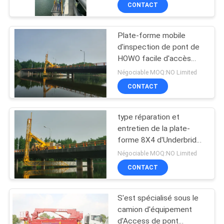
passé
CONTACT
CONTRÔLE
Plate-forme mobile
DE
44
d'inspection de pont de
QUALITÉ
HOWO facile d'accès
Plate-forme
dans toute position de
Négociable MOQ:NO Limited
d'inspection de pont
votre pont
CONTACTEZ-
CONTACT
NOUS
type réparation et
entretien de la plate-
NOUVELLES
forme 8X4 d'Underbridge
34
d'équipement d'Access
Négociable MOQ:NO Limited
de pont
Équipement
DEMANDEZ
CONTACT
UNE
d'inspection de pont
S'est spécialisé sous le
CITATION
camion d'équipement
d'Access de pont