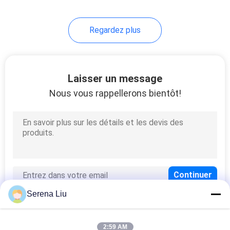
32
Regardez plus
Camion de réservoir
de stockage de
pétrole
Laisser un message
Nous vous rappellerons bientôt!
13
Remorque de
réservoir de
stockage de pétrole
Serena Liu
2:59 AM