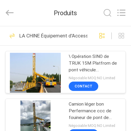
2026
HANGZHOU
SPECIAL
Produits
PURPOSE
VEHICLE
CO.,LTD.
All
MAISON
Rights
20
Reserved.
LA CHINE Équipement d'Access de pont
unité mobile
PRODUITS
d'inspection de pont
\ Opération SINO de
TRUK 15M Platfrom de
AU
pont véhicule
SUJET
d'inspection et facile
Négociable MOQ:NO Limited
d'accès faciles
DE
CONTACT
32
NOUS
Camion d'inspection
Camion léger bon
Perfermance ccc de
VISITE
de pont
fouineur de pont de
couleur jaune durable
D'USINE
Négociable MOQ:NO Limited