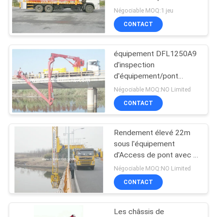
d'inspection avec le
PLAN
Négociable MOQ:1 jeu
seau/panier
CONTACT
DU
14
SITE
Équipement
équipement DFL1250A9
d'inspection
d'Access de pont
POLITIQUE
d'équipement/pont
d'Access de pont en
DE
Négociable MOQ:NO Limited
seau de 6x4 16M
CONTACT
CONFIDENTIALITÉ
Dongfeng
Rendement élevé 22m
13
sous l'équipement
sous le véhicule
d'Access de pont avec la
commande
Négociable MOQ:NO Limited
d'inspection de pont
hydrostatique VOLVO
CONTACT
8x4
Les châssis de