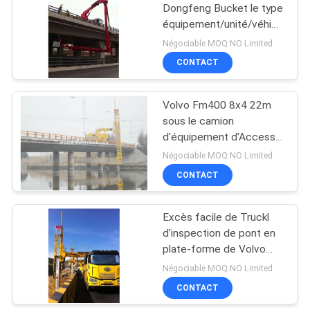
Dongfeng Bucket le type
équipement/unité/véhicule
11
6x4 HZZ5240JQJ16
Négociable MOQ:NO Limited
d'inspection de pont
sous la plate-forme
CONTACT
de pont
Volvo Fm400 8x4 22m
sous le camion
d'équipement d'Access
de pont a monté la plate-
Négociable MOQ:NO Limited
forme d'Access
CONTACT
8
Atténuateur monté
Excès facile de Truckl
d'inspection de pont en
par camion
plate-forme de Volvo
8X4 22m à tout
Négociable MOQ:NO Limited
Underbridge de position
CONTACT