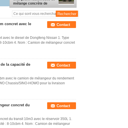
mélange concrète de
Shanxi de camion (6*4)
m concret avec le
Contact
t avec le diesel de Dongfeng Nissan 1. Type
 : 8-10cbm 4. Nom : Camion de mélangeur concret
e la capacité de
Contact
cbm avec le camion de mélangeur du rendement
WO Chassis/SINO-HOWO pour la livraison
ngeur concret du
Contact
ret du transit 10m3 avec le réservoir 350L 1.
acité : 8-10cbm 4. Nom : Camion de mélangeur