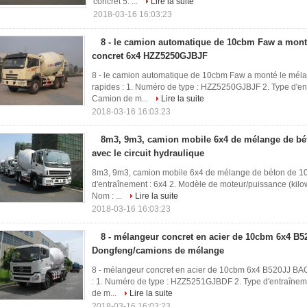
concret 5. ...
Lire la suite
2018-03-16 16:03:23
8 - le camion automatique de 10cbm Faw a mont
concret 6x4 HZZ5250GJBJF
8 - le camion automatique de 10cbm Faw a monté le mél
rapides : 1. Numéro de type : HZZ5250GJBJF 2. Type d'ent
Camion de m...
Lire la suite
2018-03-16 16:03:23
8m3, 9m3, camion mobile 6x4 de mélange de b
avec le circuit hydraulique
8m3, 9m3, camion mobile 6x4 de mélange de béton de 10m
d'entraînement : 6x4 2. Modèle de moteur/puissance (kilo
Nom : ...
Lire la suite
2018-03-16 16:03:23
8 - mélangeur concret en acier de 10cbm 6x4 B
Dongfeng/camions de mélange
8 - mélangeur concret en acier de 10cbm 6x4 B520JJ BA
: 1. Numéro de type : HZZ5251GJBDF 2. Type d'entraîneme
de m...
Lire la suite
2018-03-16 16:03:23