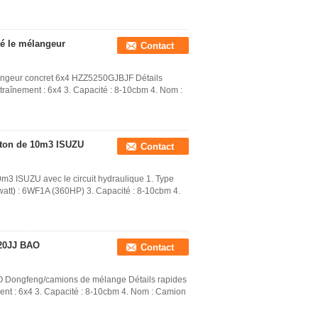
é le mélangeur
Contact
angeur concret 6x4 HZZ5250GJBJF Détails
raînement : 6x4 3. Capacité : 8-10cbm 4. Nom :
éton de 10m3 ISUZU
Contact
3 ISUZU avec le circuit hydraulique 1. Type
watt) : 6WF1A (360HP) 3. Capacité : 8-10cbm 4.
520JJ BAO
Contact
O Dongfeng/camions de mélange Détails rapides
nt : 6x4 3. Capacité : 8-10cbm 4. Nom : Camion