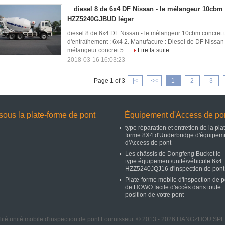
diesel 8 de 6x4 DF Nissan - le mélangeur 10cbm
HZZ5240GJBUD léger
diesel 8 de 6x4 DF Nissan - le mélangeur 10cbm concre
d'entraînement : 6x4 2. Manufacure : Diesel de DF Nissan
mélangeur concret 5...
Lire la suite
2018-03-16 16:03:23
Page 1 of 3
|<
<<
1
2
3
sous la plate-forme de pont
Équipement d'Access de po
type réparation et entretien de la pla
forme 8X4 d'Underbridge d'équipem
d'Access de pont
Les châssis de Dongfeng Bucket le
type équipement/unité/véhicule 6x4
HZZ5240JQJ16 d'inspection de pont
Plate-forme mobile d'inspection de p
de HOWO facile d'accès dans toute
position de votre pont
ité unité mobile d'inspection de pont Fournisseur. © 2013 - 2026 HANGZHOU S