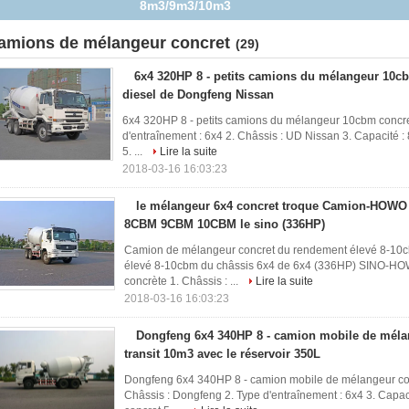
8m3/9m3/10m3
amions de mélangeur concret
(29)
6x4 320HP 8 - petits camions du mélangeur 10cb
diesel de Dongfeng Nissan
6x4 320HP 8 - petits camions du mélangeur 10cbm concre
d'entraînement : 6x4 2. Châssis : UD Nissan 3. Capacité
5. ...
Lire la suite
2018-03-16 16:03:23
le mélangeur 6x4 concret troque Camion-HOWO d
8CBM 9CBM 10CBM le sino (336HP)
Camion de mélangeur concret du rendement élevé 8-10
élevé 8-10cbm du châssis 6x4 de 6x4 (336HP) SINO-HO
concrète 1. Châssis : ...
Lire la suite
2018-03-16 16:03:23
Dongfeng 6x4 340HP 8 - camion mobile de méla
transit 10m3 avec le réservoir 350L
Dongfeng 6x4 340HP 8 - camion mobile de mélangeur conc
Châssis : Dongfeng 2. Type d'entraînement : 6x4 3. Cap