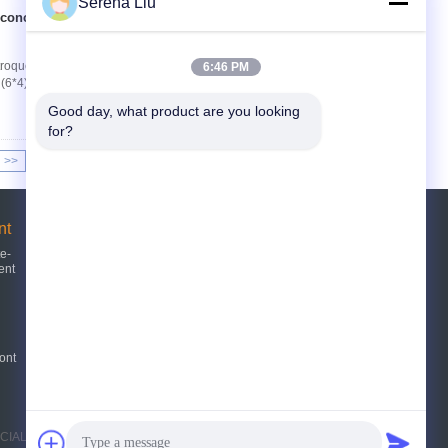
Serena Liu
 concret troque
Contact
t troque HZZ5240GJBUD léger 1. Type
6:46 PM
 (6*4) 3. Capacité : 12cbm 4. Nom : Camion de
Good day, what product are you looking 
for?
>>
>|
nt
Demande de soumission
te-
ent
Envoyez
E-Mail
Sitemap
ont
|
PECIAL PURPOSE VEHICLE CO.,LTD. All Rights