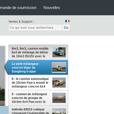
mande de soumission
Nouvelles
Ventes & Support：
Go
8m3, 9m3, camion mobile
6x4 de mélange de béton
de 10m3 ISUZU avec le
circuit hydraulique
Le petit mélangeur
concret léger de
Dongfeng troque
8m3/9m3/10m3
8 - le camion automatique
de 10cbm Faw a monté le
mélangeur concret 6x4
HZZ5250GJBJF
8 - camion de mélangeur
concret de groupe de
10cbm 6x4 Faw avec le
système
d'approvisionnement en
individu 8/9/10 cubique
eau
chargeant l'automobile de