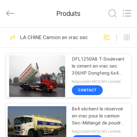
2026
HANGZHOU
SPECIAL
Produits
PURPOSE
VEHICLE
CO.,LTD.
All
MAISON
Rights
20
Reserved.
LA CHINE Camion en vrac sec
unité mobile
PRODUITS
d'inspection de pont
DFL1250A8 T-Soulevant
le ciment en vrac sec
AU
356HP Dongfeng 6x4
SUJET
22cbm/charbon en vrac
Négociable MOQ:NO Limited
de transport de camion
DE
CONTACT
32
NOUS
Camion d'inspection
8x4 sèchent le réservoir
en vrac pour le camion
VISITE
de pont
Sec-Mélangé de poudre
du transport 27cbm de
D'USINE
Négociable MOQ:NO Limited