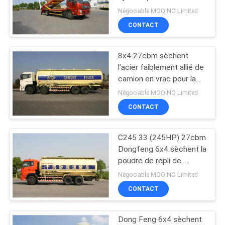
vrac
PLAN
Négociable MOQ:NO Limited
CONTACT
DU
14
SITE
Équipement
8x4 27cbm sèchent
l'acier faiblement allié de
d'Access de pont
POLITIQUE
camion en vrac pour la
farine, transport en vrac
DE
Négociable MOQ:NO Limited
de ciment
CONTACT
CONFIDENTIALITÉ
C245 33 (245HP) 27cbm
13
Dongfeng 6x4 sèchent la
sous le véhicule
poudre de repli de
ciment en vrac de
Négociable MOQ:NO Limited
d'inspection de pont
stockage
CONTACT
Dong Feng 6x4 sèchent