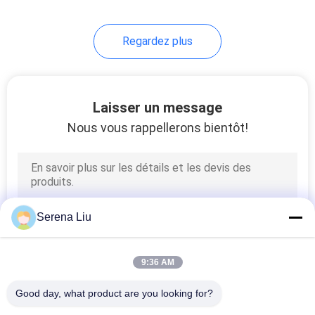
32
Regardez plus
Camion de réservoir
de stockage de
pétrole
Laisser un message
Nous vous rappellerons bientôt!
13
Remorque de
Serena Liu
réservoir de
stockage de pétrole
9:36 AM
Good day, what product are you looking for?