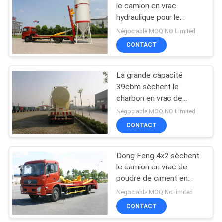
le camion en vrac
hydraulique pour le
11
mortier Sec-Mélangé 22
Négociable MOQ:NO Limited
CBM
sous la plate-forme
CONTACT
de pont
La grande capacité
39cbm sèchent le
charbon en vrac de
ciment de transport de
Négociable MOQ:NO Limited
repli, poudre de talc
CONTACT
8
Atténuateur monté
Dong Feng 4x2 sèchent
le camion en vrac de
par camion
poudre de ciment en
vrac de transport de
Négociable MOQ:No limited
camion 1800 - 2500mm
CONTACT