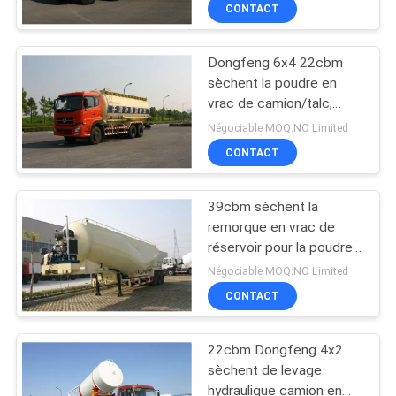
ciment
CONTACT
CONTRÔLE
Dongfeng 6x4 22cbm
DE
44
sèchent la poudre en
QUALITÉ
vrac de camion/talc,
Plate-forme
camion de réservoir en
Négociable MOQ:NO Limited
d'inspection de pont
vrac de ciment
CONTACTEZ-
CONTACT
NOUS
39cbm sèchent la
remorque en vrac de
NOUVELLES
réservoir pour la poudre
34
de talc, la livraison de
Négociable MOQ:NO Limited
charbon de ciment
Équipement
DEMANDEZ
CONTACT
UNE
d'inspection de pont
22cbm Dongfeng 4x2
CITATION
sèchent de levage
hydraulique camion en