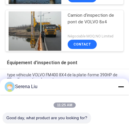
équipement d'Access de
pont
Camion d'inspection de
pont de VOLVO 8x4
Négociable MOQ:NO Limited
CONTACT
Équipement d'inspection de pont
type véhicule VOLVO FM400 8X4 de la plate-forme 390HP de
22m d'inspection de pont
Serena Liu
équipement d'inspection de pont en seau de 6x4 16M
Dongfeng pour la détection de pont, DFL1250A9
11:25 AM
Volvo Fm400 8x4 22m sous le camion d'inspection de pont a
monté la plate-forme d'Access
Good day, what product are you looking for?
Catégories populaires
Tous