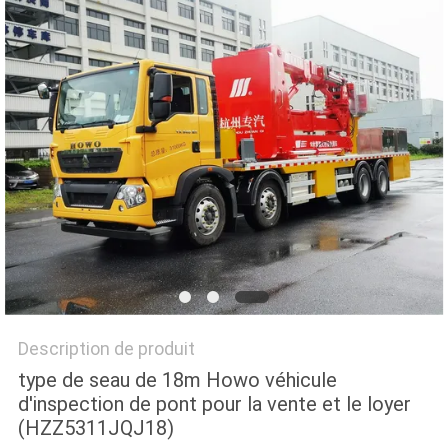
PLAN
DU
SITE
POLITIQUE
DE
CONFIDENTIALITÉ
Description de produit
type de seau de 18m Howo véhicule
d'inspection de pont pour la vente et le loyer
(HZZ5311JQJ18)