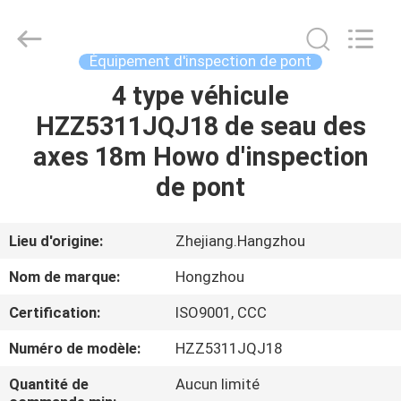
2026
HANGZHOU
SPECIAL
PURPOSE
VEHICLE
Équipement d'inspection de pont
CO.,LTD.
All
4 type véhicule
MAISON
Rights
Reserved.
HZZ5311JQJ18 de seau des
PRODUITS
axes 18m Howo d'inspection
de pont
AU
SUJET
Lieu d'origine:
Zhejiang.Hangzhou
DE
Nom de marque:
Hongzhou
NOUS
Certification:
ISO9001, CCC
Numéro de modèle:
HZZ5311JQJ18
VISITE
D'USINE
Quantité de
Aucun limité