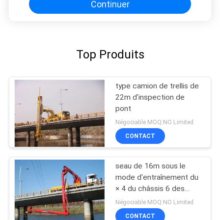
Continuer
Top Produits
type camion de trellis de
22m d'inspection de
pont
Négociable MOQ:NO Limited
CONTACT
seau de 16m sous le
mode d'entraînement du
× 4 du châssis 6 des
unités DONGFENG
Négociable MOQ:NO Limited
d'inspection de pont en
CONTACT