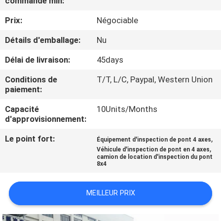
commande min:
Prix:
Négociable
CONTRÔLE
DE
Détails d'emballage:
Nu
QUALITÉ
Délai de livraison:
45days
Conditions de
T/T, L/C, Paypal, Western Union
CONTACTEZ-
paiement:
NOUS
Capacité
10Units/Months
d'approvisionnement:
NOUVELLES
Le point fort:
,
Équipement d'inspection de pont 4 axes
,
Véhicule d'inspection de pont en 4 axes
camion de location d'inspection du pont
8x4
DEMANDEZ
UNE
MEILLEUR PRIX
CITATION