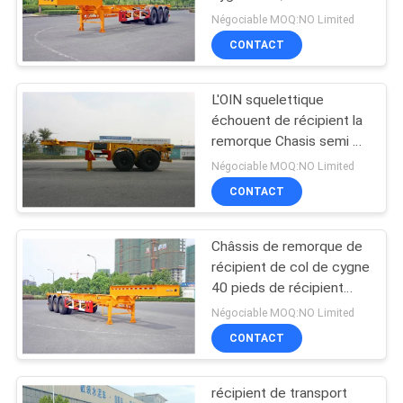
échouent de récipients la
PLAN
Négociable MOQ:NO Limited
remorque semi
CONTACT
DU
SITE
L'OIN squelettique
échouent de récipient la
POLITIQUE
remorque Chasis semi 2
axes 20 pieds
DE
Négociable MOQ:NO Limited
CONTACT
CONFIDENTIALITÉ
Châssis de remorque de
récipient de col de cygne
40 pieds de récipient
d'expédition
Négociable MOQ:NO Limited
CONTACT
récipient de transport