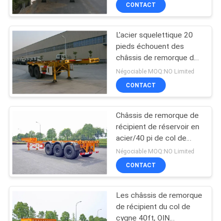
CONTACT
CONTRÔLE
L'acier squelettique 20
DE
pieds échouent des
QUALITÉ
châssis de remorque de
récipient 2 axes pour
Négociable MOQ:NO Limited
résistant
CONTACTEZ-
CONTACT
NOUS
Châssis de remorque de
récipient de réservoir en
NOUVELLES
acier/40 pi de col de
cygne d'axes de la
Négociable MOQ:NO Limited
remorque 3
DEMANDEZ
CONTACT
UNE
Les châssis de remorque
CITATION
de récipient du col de
cygne 40ft, OIN