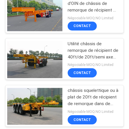
d'OIN de châssis de
remorque de récipient de
col de cygne de 20ft/de
Négociable MOQ:NO Limited
30ft
CONTACT
Utilité châssis de
remorque de récipient de
40ft/de 20ft/semi axes
squelettiques de la
Négociable MOQ:NO Limited
remorque 2
CONTACT
châssis squelettique ou à
plat de 20ft de récipient
de remorque dans de
camion la remorque semi
Négociable MOQ:NO Limited
CONTACT