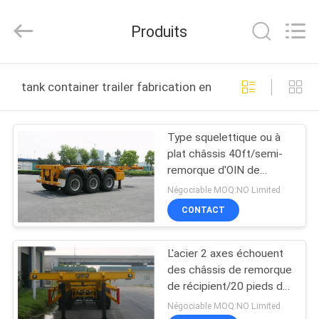
2026
HANGZHOU
SPECIAL
Produits
PURPOSE
VEHICLE
CO.,LTD.
All
MAISON
Rights
Reserved.
tank container trailer fabrication en ligne
PRODUITS
Type squelettique ou à
plat châssis 40ft/semi-
AU
remorque d'OIN de
SUJET
remorque de récipient de
Négociable MOQ:NO Limited
réservoir
DE
CONTACT
NOUS
L'acier 2 axes échouent
des châssis de remorque
VISITE
de récipient/20 pieds de
châssis de récipient
D'USINE
Négociable MOQ:NO Limited