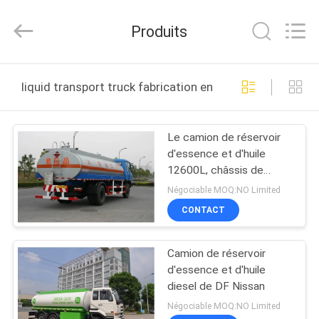
2026
HANGZHOU
SPECIAL
Produits
PURPOSE
VEHICLE
CO.,LTD.
All
MAISON
Rights
Reserved.
liquid transport truck fabrication en ligne
PRODUITS
Le camion de réservoir
d'essence et d'huile
AU
12600L, châssis de
SUJET
Dongfeng transportent
Négociable MOQ:NO Limited
le camion-citerne
DE
CONTACT
aspirateur de carburant
NOUS
4x2
Camion de réservoir
d'essence et d'huile
VISITE
diesel de DF Nissan
D'USINE
Négociable MOQ:NO Limited