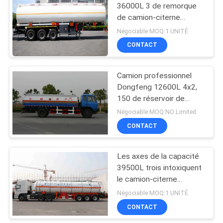
36000L 3 de remorque
de camion-citerne
aspirateur liquéfié de gaz
Négociable MOQ:1 UNITÉ
semi haut efficaces
CONTACT
Camion professionnel
Dongfeng 12600L 4x2,
150 de réservoir de
stockage de pétrole -
Négociable MOQ:NO Limited
logistique du bateau-
CONTACT
citerne 250hp
Les axes de la capacité
39500L trois intoxiquent
le camion-citerne
aspirateur, camion de
Négociable MOQ:1 UNITÉ
livraison durable de gaz
CONTACT