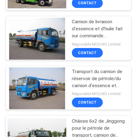
CONTACT
CONTRÔLE
Camion de livraison
DE
d'essence et d'huile fait
QUALITÉ
sur commande
DONGFENG 4x2 pour
Négociable MOQ:NO Limited
l'essence de transport
CONTACTEZ-
CONTACT
NOUS
Transport du camion de
réservoir de pétrole/du
NOUVELLES
camion d'essence et
d'huile (4x2) 12CBM
Négociable MOQ:NO Limited
avec ISO9001
DEMANDEZ
CONTACT
UNE
Châssis 6x2 de Jinggong
CITATION
pour le pétrole de
transport, camion de