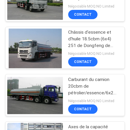
livraison de carburant
PLAN
Négociable MOQ:NO Limited
d'acier au carbone du
CONTACT
DU
carburant diesel 220HP
21cbm
SITE
Châssis d'essence et
d'huile 18.5cbm (6x4)
POLITIQUE
251 de Dongfeng de
camion de réservoir -
DE
Négociable MOQ:NO Limited
diesel 350hp
CONTACT
CONFIDENTIALITÉ
Carburant du camion
20cbm de
pétrolier/essence/6x2
150 - puissances en
Négociable MOQ:NO Limited
chevaux 250hp
CONTACT
Axes de la capacité