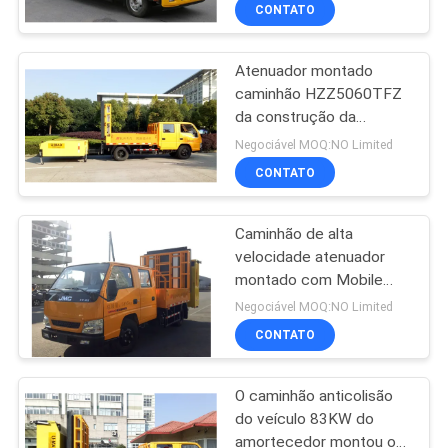
atenuador
CONTROLE
CONTATO
DA
Atenuador montado
QUALIDADE
44
caminhão HZZ5060TFZ
da construção da
Plataforma da
CONTACTE-
engenharia de segurança
Negociável MOQ:NO Limited
inspeção da ponte
NOS
CONTATO
Caminhão de alta
NOTÍCIA
velocidade atenuador
montado com Mobile
34
PEÇA
Security da seta
Negociável MOQ:NO Limited
Equipamento da
UMAS
CONTATO
CITAÇÕES
inspeção da ponte
O caminhão anticolisão
do veículo 83KW do
MAPA
amortecedor montou o