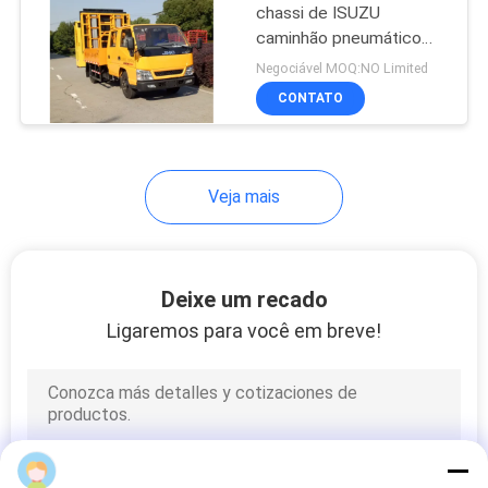
chassi de ISUZU
caminhão pneumático
11
com a tela de exposição
Negociável MOQ:NO Limited
do diodo emissor de luz
sob a plataforma da
CONTATO
ponte
Veja mais
8
Deixe um recado
Atenuador montado
Ligaremos para você em breve!
caminhão