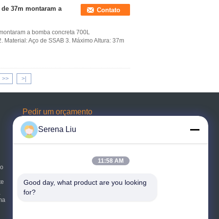
 de 37m montaram a
Contato
montaram a bomba concreta 700L
2. Material: Aço de SSAB 3. Máximo Altura: 37m
>>
>|
Pedir um orçamento
Serena Liu
Envie
11:58 AM
po
E-Mail
Sitemap
|
te
Good day, what product are you looking 
for?
a
ma