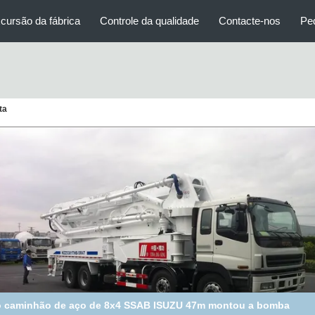
cursão da fábrica
Controle da qualidade
Contacte-nos
Pe
ta
o caminhão de aço de 8x4 SSAB ISUZU 47m montou a bomba