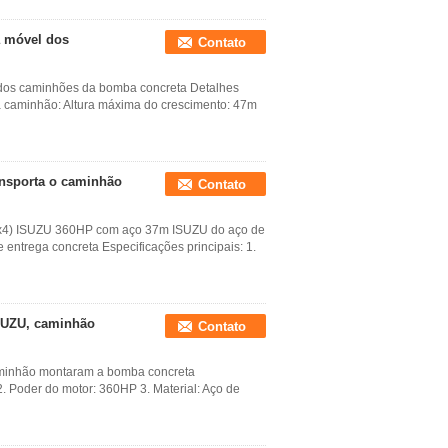
a móvel dos
Contato
dos caminhões da bomba concreta Detalhes
a caminhão: Altura máxima do crescimento: 47m
ansporta o caminhão
Contato
6x4) ISUZU 360HP com aço 37m ISUZU do aço de
rega concreta Especificações principais: 1.
SUZU, caminhão
Contato
minhão montaram a bomba concreta
2. Poder do motor: 360HP 3. Material: Aço de