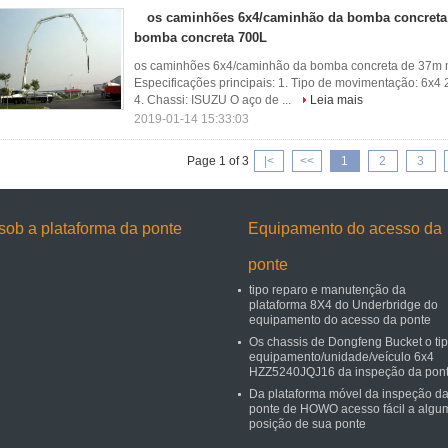
os caminhões 6x4/caminhão da bomba concreta
bomba concreta 700L
os caminhões 6x4/caminhão da bomba concreta de 37m 
Especificações principais: 1. Tipo de movimentação: 6x4 
4. Chassi: ISUZU O aço de ...
Leia mais
2019-01-14 15:33:03
Page 1 of 3
|<
<<
1
2
3
sob a plataforma da ponte
Equipamento do acesso da
ponte
tipo reparo e manutenção da
plataforma 8X4 do Underbridge do
equipamento do acesso da ponte
Os chassis de Dongfeng Bucket o ti
equipamento/unidade/veículo 6x4
HZZ5240JQJ16 da inspeção da pon
Da plataforma móvel da inspeção d
ponte de HOWO acesso fácil a algu
posição de sua ponte