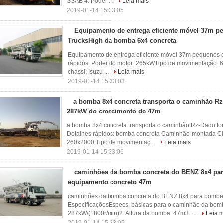
SSAB 4. Poder ...
Leia mais
2019-01-14 15:33:05
Equipamento de entrega eficiente móvel 37m p
TrucksHigh da bomba 6x4 concreta
Equipamento de entrega eficiente móvel 37m pequenos 
rápidos: Poder do motor: 265kWTipo de movimentação: 
chassi: Isuzu ...
Leia mais
2019-01-14 15:33:03
a bomba 8x4 concreta transporta o caminhão Rz
287kW do crescimento de 47m
a bomba 8x4 concreta transporta o caminhão Rz-Dado f
Detalhes rápidos: bomba concreta Caminhão-montada Cili
260x2000 Tipo de movimentaç...
Leia mais
2019-01-14 15:33:06
caminhões da bomba concreta do BENZ 8x4 pa
equipamento concreto 47m
caminhões da bomba concreta do BENZ 8x4 para bombe
EspecificaçõesEspecs. básicas para o caminhão da bomb
287kW/(1800r/min)2. Altura da bomba: 47m3. ...
Leia 
2019-01-14 15:33:05