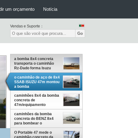
dir um orçamento
Notícia
Vendas e Suporte：
Go
a bomba 8x4 concreta
transporta o caminhão
Rz-Dado forma Isuzu
287kW do crescimento de
47m
o caminhão de aço de 8x4
SSAB ISUZU 47m montou
a bomba
concreta/equipamento de
caminhões 8x4 da bomba
entrega 390HP
concreta de
47m/equipamento
bombeamento do cimento
com sistema de
caminhões da bomba
refrigeração
concreta do BENZ 8x4
para bombear o
equipamento concreto
47m
O Portable 47 mede o
caminhão concreto da