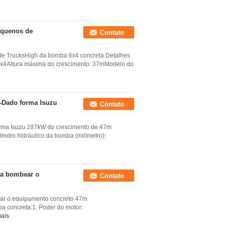
equenos de
Contato
de TrucksHigh da bomba 6x4 concreta Detalhes
6x4Altura máxima do crescimento: 37mModelo do
-Dado forma Isuzu
Contato
orma Isuzu 287kW do crescimento de 47m
ndro hidráulico da bomba (milímetro):
ra bombear o
Contato
ar o equipamento concreto 47m
a concreta:1. Poder do motor:
mais