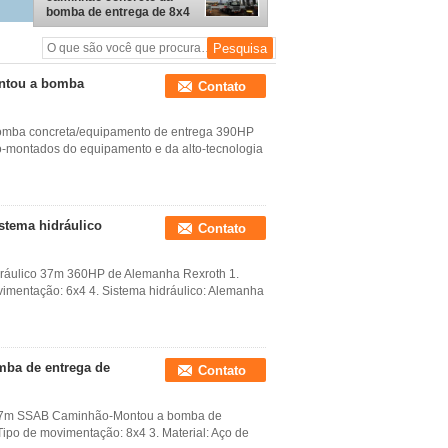
bomba de entrega de 8x4
390HP montado
ntou a bomba
Contato
omba concreta/equipamento de entrega 390HP
ão-montados do equipamento e da alto-tecnologia
stema hidráulico
Contato
ráulico 37m 360HP de Alemanha Rexroth 1.
ovimentação: 6x4 4. Sistema hidráulico: Alemanha
mba de entrega de
Contato
e 47m SSAB Caminhão-Montou a bomba de
 Tipo de movimentação: 8x4 3. Material: Aço de