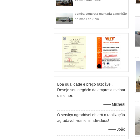
bomba concreta montada caminhão
do móbil de 37m
Boa qualidade e preço razoável.
Deseje seu negócio da empresa melhor
e melhor.
—— Micheal
O serviço agradável obterá a realização
agradável, vem em indivíduos!
—— João