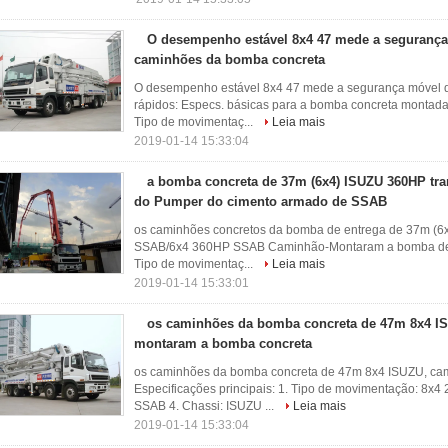
O desempenho estável 8x4 47 mede a seguranç
caminhões da bomba concreta
O desempenho estável 8x4 47 mede a segurança móvel 
rápidos: Especs. básicas para a bomba concreta montad
Tipo de movimentaç...
Leia mais
2019-01-14 15:33:04
a bomba concreta de 37m (6x4) ISUZU 360HP tr
do Pumper do cimento armado de SSAB
os caminhões concretos da bomba de entrega de 37m (
SSAB/6x4 360HP SSAB Caminhão-Montaram a bomba de ent
Tipo de movimentaç...
Leia mais
2019-01-14 15:33:01
os caminhões da bomba concreta de 47m 8x4 I
montaram a bomba concreta
os caminhões da bomba concreta de 47m 8x4 ISUZU, ca
Especificações principais: 1. Tipo de movimentação: 8x4 
SSAB 4. Chassi: ISUZU ...
Leia mais
2019-01-14 15:33:04