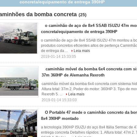
concreta/equipamento de entrega 390HP
aminhões da bomba concreta
(25)
o caminhão de aço de 8x4 SSAB ISUZU 47m mo
concreta/equipamento de entrega 390HP
o caminhão de aço de 8x4 SSAB ISUZU 47m montou a b
produtos concretos eficientes altos de pertença Caminh
de entrega da ...
Leia mais
2019-01-14 15:33:05
caminhão móvel da bomba 6x4 concreta com si
37m 360HP de Alemanha Rexroth
caminhão móvel da bomba 6x4 concreta com sistema hid
Altura total: 37m 2. Poder do motor: 360HP 3. Tipo de m
Rexroth 5. ...
Leia mais
2019-01-14 15:33:03
O Portable 47 mede o caminhão concreto da bo
8x4 390HP montado
a tecnologia 390HP ISUZU do aço 8x4 Itália Sermac d
entrega concreta Detalhes rápidos: 1. Altura total: 47m 2.