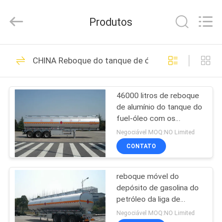
2026
HANGZHOU
SPECIAL
Produtos
PURPOSE
VEHICLE
CO.,LTD.
All
CASA
Rights
20
Reserved.
CHINA Reboque do tanque de óleo
unidade móvel da
PRODUTOS
inspeção da ponte
46000 litros de reboque
de alumínio do tanque do
SOBRE
fuel-óleo com os
NÓS
reboques do petroleiro
Negociável MOQ:NO Limited
do petróleo dos eixos de
CONTATO
12T BPW 3
32
EXCURSÃO
Caminhão da
reboque móvel do
DA
depósito de gasolina do
FÁBRICA
inspeção da ponte
petróleo da liga de
alumínio do eixo 46000L
Negociável MOQ:NO Limited