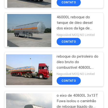
de 3x12T BPW
CONTROLE
CONTATO
DA
46000L reboque do
QUALIDADE
44
tanque de óleo diesel
dos eixos da liga de
Plataforma da
CONTACTE-
alumínio 3, reboque leve
Negociável MOQ:NO Limited
inspeção da ponte
da gasolina
NOS
CONTATO
reboque do petroleiro do
NOTÍCIA
óleo bruto do
combustível 40800L
34
PEÇA
semi para os eixos do
Negociável MOQ:NO Limited
petróleo 40.8cbm 3
Equipamento da
UMAS
CONTATO
CITAÇÕES
inspeção da ponte
o eixo de 40800L 3x13T
Fuwa isolou o caminhão
MAPA
de reboque líquido do