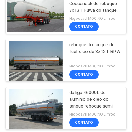
Gooseneck do reboque
3x13T Fuwa do tanque
11
de óleo para o
Negociável MOQ:NO Limited
petróleo/gasolina
sob a plataforma da
CONTATO
ponte
reboque do tanque do
fuel-óleo de 3x12T BPW
Negociável MOQ:NO Limited
CONTATO
8
Atenuador montado
da liga 46000L de
alumínio de óleo do
caminhão
tanque reboque semi
Negociável MOQ:NO Limited
CONTATO