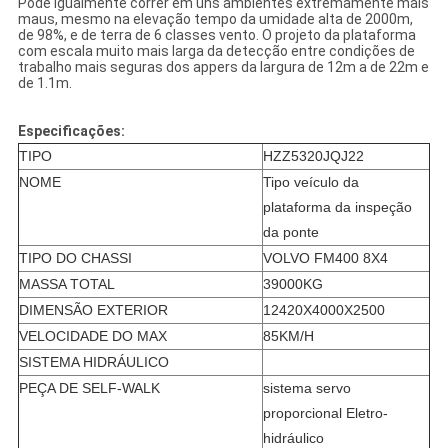
Pode igualmente correr em uns ambientes extremamente mais
maus, mesmo na elevação tempo da umidade alta de 2000m,
de 98%, e de terra de 6 classes vento. O projeto da plataforma
com escala muito mais larga da detecção entre condições de
trabalho mais seguras dos appers da largura de 12m a de 22m e
de 1.1m.
Especificações:
TIPO
HZZ5320JQJ22
NOME
Tipo veículo da
plataforma da inspeção
da ponte
TIPO DO CHASSI
VOLVO FM400 8X4
MASSA TOTAL
39000KG
DIMENSÃO EXTERIOR
12420X4000X2500
VELOCIDADE DO MAX
85KM/H
SISTEMA HIDRÁULICO
PEÇA DE SELF-WALK
sistema servo
proporcional Eletro-
hidráulico