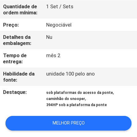
CONTROLE
Quantidade de
1 Set / Sets
ordem mínima:
DA
QUALIDADE
Preço:
Negociável
Detalhes da
Nu
CONTACTE-
embalagem:
NOS
Tempo de
mês 2
entrega:
NOTÍCIA
Habilidade da
unidade 100 pelo ano
fonte:
Destaque:
,
PEÇA
sob plataformas do acesso da ponte
,
caminhão do snooper
UMAS
394HP sob a plataforma da ponte
CITAÇÕES
MELHOR PREÇO
MAPA