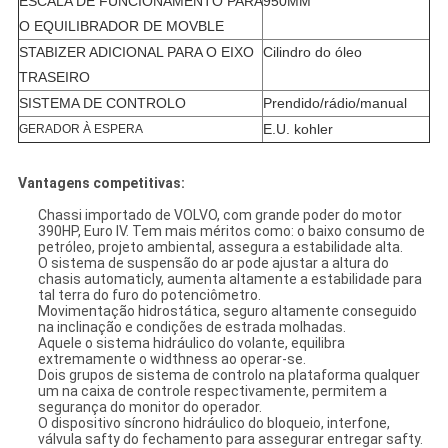
ESCALA DE FUNCIONAMENTO PARA
950MM
O EQUILIBRADOR DE MOVBLE
STABIZER ADICIONAL PARA O EIXO
Cilindro do óleo
TRASEIRO
SISTEMA DE CONTROLO
Prendido/rádio/manual
E.U. kohler
GERADOR À ESPERA
Vantagens competitivas:
Chassi importado de VOLVO, com grande poder do motor
390HP, Euro IV. Tem mais méritos como: o baixo consumo de
petróleo, projeto ambiental, assegura a estabilidade alta.
O sistema de suspensão do ar pode ajustar a altura do
chasis automaticly, aumenta altamente a estabilidade para
tal terra do furo do potenciômetro.
Movimentação hidrostática, seguro altamente conseguido
na inclinação e condições de estrada molhadas.
Aquele o sistema hidráulico do volante, equilibra
extremamente o widthness ao operar-se.
Dois grupos de sistema de controlo na plataforma qualquer
um na caixa de controle respectivamente, permitem a
segurança do monitor do operador.
O dispositivo síncrono hidráulico do bloqueio, interfone,
válvula safty do fechamento para assegurar entregar safty.