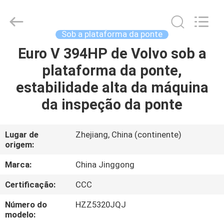
2026
HANGZHOU
SPECIAL
PURPOSE
VEHICLE
Sob a plataforma da ponte
CO.,LTD.
All
Euro V 394HP de Volvo sob a
CASA
Rights
Reserved.
plataforma da ponte,
PRODUTOS
estabilidade alta da máquina
da inspeção da ponte
SOBRE
NÓS
Lugar de
Zhejiang, China (continente)
origem:
EXCURSÃO
Marca:
China Jinggong
DA
Certificação:
CCC
FÁBRICA
Número do
HZZ5320JQJ
modelo: