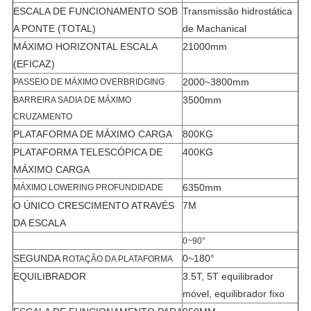
ESCALA DE FUNCIONAMENTO SOB
Transmissão hidrostática
A PONTE (TOTAL)
de Machanical
MÁXIMO HORIZONTAL ESCALA
21000mm
(EFICAZ)
2000~3800mm
PASSEIO DE MÁXIMO OVERBRIDGING
3500mm
BARREIRA SADIA DE MÁXIMO
CRUZAMENTO
PLATAFORMA DE MÁXIMO CARGA
800KG
PLATAFORMA TELESCÓPICA DE
400KG
MÁXIMO CARGA
6350mm
MÁXIMO LOWERING PROFUNDIDADE
O ÚNICO CRESCIMENTO ATRAVÉS
7M
DA ESCALA
0~90°
SEGUNDA
0~180°
ROTAÇÃO DA PLATAFORMA
EQUILIBRADOR
3.5T, 5T equilibrador
móvel, equilibrador fixo