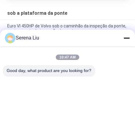
sob a plataforma da ponte
Euro VI 450HP de Volvo sob o caminhão da inspeção da ponte,
equipamento da inspeção da ponte
Serena Liu
Bens sob a cor do amarelo do equipamento da inspeção do
caminhão do Snooper da plataforma da ponte
10:47 AM
Plataforma de funcionamento do equipamento de um acesso
de 22 M Under Bridge Insepction com bom Perfermance
Good day, what product are you looking for?
Categorias populares
Todos
Unidade Móvel Da 
Caminhão Da 
Inspeção Da Ponte
Inspeção Da Ponte
Plataforma Da 
Equipamento Da 
Inspeção Da Ponte
Inspeção Da Ponte