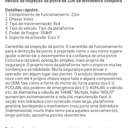
veículo da inspeção da ponte de 22m de movimento completa
Detalhes rápidos:
1.
Comprimento de funcionamento: 22m
2.
Chassi: Volvo
3.
Tipo de movimentação: 8x4
4.
Tipo do veículo: Tipo da plataforma
5.
Poder de Enigne: 394HP
6.
Suporte da emissão: Euro V
Caminhão da inspeção da ponte: O caminhão de funcionamento
para a detecção da ponte, é projetado como o seu nome sugere
ajudar a detectar o desempenho e a confiança de uma ponte.
Estrutura razoável, operação simples, mais projeto da
segurança. O projeto novo da plataforma tem o imporve muitas
confiança e estabilidade. Muita segurança para enviar o
operador em algum lugar das pontes. O produto desenvolvido
novo com ele é próprio chassi exportado e alguns componentes
do OEM, tais como a fonte do motor do furta-passo dos E.U.
POCLAIN, dos poderes de emergência dos E.U. KOHLAR, a válvula
etc. de Alemanha a válvula de “HAWE” Mutiple, Itália “WOLFF”
aumentam extremamente a vida útil, manutenção fácil. A
seção três hidráulica com extensão mais larga, plataforma
giratória, bordejando o machanism criou junto uma dobradura
tridimensional, muito mais terno para aqueles acercamentos,
longo-período, aproxima pontes resistentes.