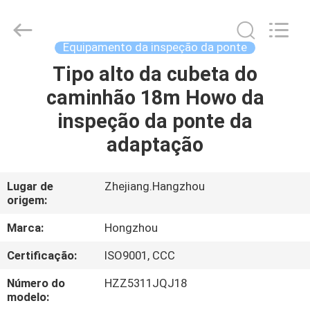
2026
HANGZHOU
SPECIAL
PURPOSE
VEHICLE
Equipamento da inspeção da ponte
CO.,LTD.
All
Tipo alto da cubeta do
CASA
Rights
Reserved.
caminhão 18m Howo da
PRODUTOS
inspeção da ponte da
adaptação
SOBRE
NÓS
Lugar de
Zhejiang.Hangzhou
origem:
EXCURSÃO
Marca:
Hongzhou
DA
Certificação:
ISO9001, CCC
FÁBRICA
Número do
HZZ5311JQJ18
modelo: