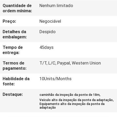
CONTROLE
Quantidade de
Nenhum limitado
ordem mínima:
DA
QUALIDADE
Preço:
Negociável
Detalhes da
Despido
CONTACTE-
embalagem:
NOS
Tempo de
45days
entrega:
NOTÍCIA
Termos de
T/T, L/C, Paypal, Western Union
pagamento:
Habilidade da
10Units/Months
PEÇA
fonte:
UMAS
Destaque:
,
caminhão da inspeção da ponte de 18m
CITAÇÕES
,
Veículo alto da inspeção da ponte da adaptação
Equipamento alto da inspeção da ponte da
adaptação
MAPA