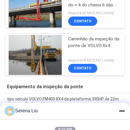
do × 4 do chassi 6 das
unidades DONGFENG da
Negociável MOQ:NO Limited
inspeção da ponte do
CONTATO
equipamento do acesso
da ponte
Caminhão da inspeção da
ponte de VOLVO 8x4
Negociável MOQ:NO Limited
CONTATO
Equipamento da inspeção da ponte
tipo veículo VOLVO FM400 8X4 da plataforma 390HP de 22m
da inspeção da ponte
Serena Liu
equipamento da inspeção da ponte da cubeta de 6x4 16M
Dongfeng para a detecção da ponte, DFL1250A9
8:33 AM