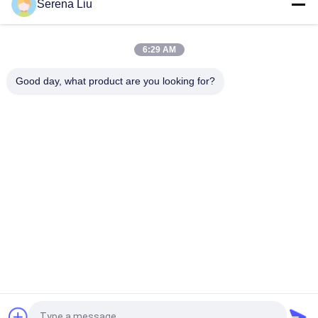
Serena Liu
equipamento da inspeção da ponte da cubeta de 6x4 16M
Dongfeng para a detecção da ponte, DFL1250A9
6:29 AM
Volvo Fm400 8x4 22m sob o caminhão da inspeção da ponte
montou a plataforma do acesso
Good day, what product are you looking for?
Categorias populares
Todos
Unidade Móvel Da 
Caminhão Da 
Inspeção Da Ponte
Inspeção Da Ponte
Plataforma Da 
Equipamento Da 
Inspeção Da Ponte
Inspeção Da Ponte
Equipamento Do 
Sob O Veículo Da 
Acesso Da Ponte
Inspeção Da Ponte
Sob A Plataforma 
Atenuador Montado 
Da Ponte
Caminhão