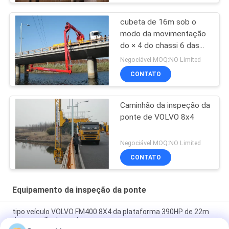
cubeta de 16m sob o
modo da movimentação
do × 4 do chassi 6 das
unidades DONGFENG da
Negociável MOQ:NO Limited
inspeção da ponte do
CONTATO
equipamento do acesso
da ponte
Caminhão da inspeção da
ponte de VOLVO 8x4
Negociável MOQ:NO Limited
CONTATO
Equipamento da inspeção da ponte
tipo veículo VOLVO FM400 8X4 da plataforma 390HP de 22m
da inspeção da ponte