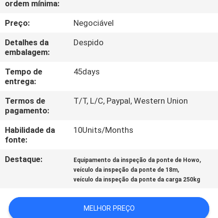
ordem mínima:
CONTROLE
DA
Preço:
Negociável
QUALIDADE
Detalhes da
Despido
embalagem:
CONTACTE-
Tempo de
45days
entrega:
NOS
Termos de
T/T, L/C, Paypal, Western Union
pagamento:
NOTÍCIA
Habilidade da
10Units/Months
fonte:
PEÇA
Destaque:
,
Equipamento da inspeção da ponte de Howo
UMAS
,
veículo da inspeção da ponte de 18m
CITAÇÕES
veículo da inspeção da ponte da carga 250kg
MELHOR PREÇO
MAPA