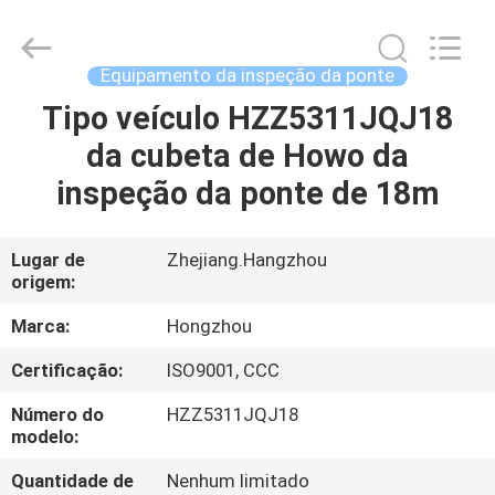
2026
HANGZHOU
SPECIAL
PURPOSE
VEHICLE
Equipamento da inspeção da ponte
CO.,LTD.
All
Tipo veículo HZZ5311JQJ18
CASA
Rights
Reserved.
da cubeta de Howo da
PRODUTOS
inspeção da ponte de 18m
SOBRE
Lugar de
Zhejiang.Hangzhou
origem:
NÓS
Marca:
Hongzhou
EXCURSÃO
Certificação:
ISO9001, CCC
DA
Número do
HZZ5311JQJ18
FÁBRICA
modelo:
Quantidade de
Nenhum limitado