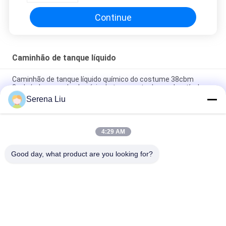
Continue
Caminhão de tanque líquido
Caminhão de tanque líquido químico do costume 38cbm
3axle/reboques de alumínio do transporte do combustível
Serena Liu
Caminhão de tanque líquido diesel com os 3 eixos de BPW,
SUS 42500L do gás do Aether
4:29 AM
Capacidade química líquida 24700l de Dongfeng 8x4 Faw do
caminhão de tanque para o transporte do combustível
Good day, what product are you looking for?
Categorias populares
Todos
Unidade Móvel Da 
Caminhão Da 
Inspeção Da Ponte
Inspeção Da Ponte