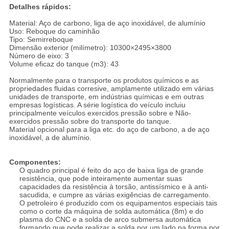
Detalhes rápidos:
Material: Aço de carbono, liga de aço inoxidável, de alumínio
Uso: Reboque do caminhão
Tipo: Semirreboque
Dimensão exterior (milímetro): 10300×2495×3800
Número de eixo: 3
Volume eficaz do tanque (m3): 43
Normalmente para o transporte os produtos químicos e as
propriedades fluidas corresive, amplamente utilizado em várias
unidades de transporte, em indústrias químicas e em outras
empresas logísticas. A série logística do veículo incluiu
principalmente veículos exercidos pressão sobre e Não-
exercidos pressão sobre do transporte do tanque.
Material opcional para a liga etc. do aço de carbono, a de aço
inoxidável, a de alumínio.
Componentes:
O quadro principal é feito do aço de baixa liga de grande
resistência, que pode inteiramente aumentar suas
capacidades da resistência à torsão, antissísmico e à anti-
sacudida, e cumpre as várias exigências de carregamento.
O petroleiro é produzido com os equipamentos especiais tais
como o corte da máquina de solda automática (8m) e do
plasma do CNC e a solda de arco submersa automática
formando que pode realizar a solda por um lado na forma por