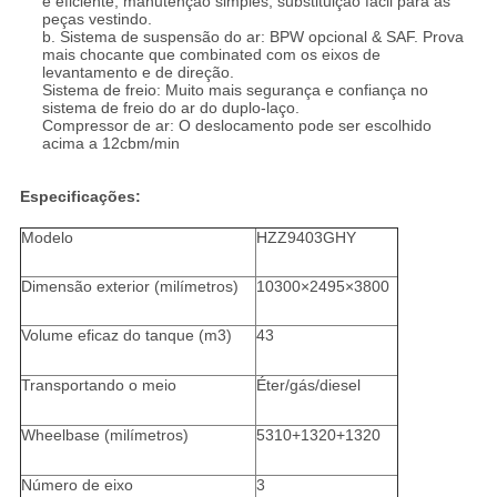
e eficiente, manutenção simples, substituição fácil para as
peças vestindo.
b. Sistema de suspensão do ar: BPW opcional & SAF. Prova
mais chocante que combinated com os eixos de
levantamento e de direção.
Sistema de freio: Muito mais segurança e confiança no
sistema de freio do ar do duplo-laço.
Compressor de ar: O deslocamento pode ser escolhido
acima a 12cbm/min
Especificações:
Modelo
HZZ9403GHY
Dimensão exterior (milímetros)
10300×2495×3800
Volume eficaz do tanque (m3)
43
Transportando o meio
Éter/gás/diesel
Wheelbase (milímetros)
5310+1320+1320
Número de eixo
3