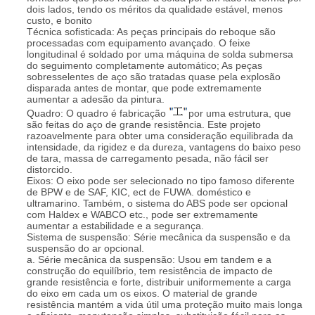
dois lados, tendo os méritos da qualidade estável, menos
custo, e bonito
Técnica sofisticada: As peças principais do reboque são
processadas com equipamento avançado. O feixe
longitudinal é soldado por uma máquina de solda submersa
do seguimento completamente automático; As peças
sobresselentes de aço são tratadas quase pela explosão
disparada antes de montar, que pode extremamente
aumentar a adesão da pintura.
Quadro: O quadro é fabricação
por uma estrutura, que
são feitas do aço de grande resistência. Este projeto
razoavelmente para obter uma consideração equilibrada da
intensidade, da rigidez e da dureza, vantagens do baixo peso
de tara, massa de carregamento pesada, não fácil ser
distorcido.
Eixos: O eixo pode ser selecionado no tipo famoso diferente
de BPW e de SAF, KIC, ect de FUWA. doméstico e
ultramarino. Também, o sistema do ABS pode ser opcional
com Haldex e WABCO etc., pode ser extremamente
aumentar a estabilidade e a segurança.
Sistema de suspensão: Série mecânica da suspensão e da
suspensão do ar opcional.
a. Série mecânica da suspensão: Usou em tandem e a
construção do equilíbrio, tem resistência de impacto de
grande resistência e forte, distribuir uniformemente a carga
do eixo em cada um os eixos. O material de grande
resistência mantém a vida útil uma proteção muito mais longa