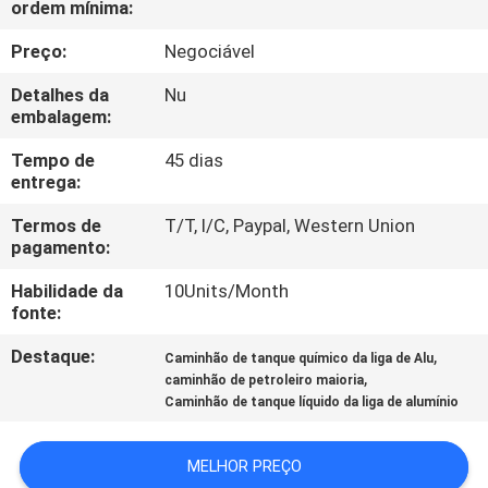
ordem mínima:
CONTROLE
DA
Preço:
Negociável
QUALIDADE
Detalhes da
Nu
embalagem:
CONTACTE-
Tempo de
45 dias
entrega:
NOS
Termos de
T/T, l/C, Paypal, Western Union
pagamento:
NOTÍCIA
Habilidade da
10Units/Month
fonte:
PEÇA
Destaque:
,
Caminhão de tanque químico da liga de Alu
UMAS
,
caminhão de petroleiro maioria
CITAÇÕES
Caminhão de tanque líquido da liga de alumínio
MELHOR PREÇO
MAPA