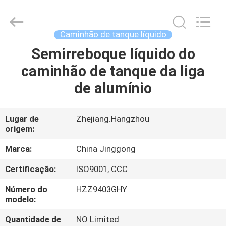
2026
HANGZHOU
SPECIAL
PURPOSE
VEHICLE
Caminhão de tanque líquido
CO.,LTD.
All
Semirreboque líquido do
CASA
Rights
Reserved.
caminhão de tanque da liga
PRODUTOS
de alumínio
SOBRE
Lugar de
Zhejiang.Hangzhou
origem:
NÓS
Marca:
China Jinggong
EXCURSÃO
Certificação:
ISO9001, CCC
DA
Número do
HZZ9403GHY
FÁBRICA
modelo:
Quantidade de
NO Limited