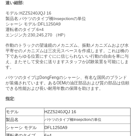
速い細部:
い
モデル:HZZ5240JQJ 16
製品名:バケツのタイプ橋Insepctionの単位
シャーシ モデル:DFL1250A9
ニ
運転者のタイプ:6×4
エンジン力:230,245,270 （HP）
ュ
作動のトラックの望遠鏡のメカニズム、振動メカニズムおよび水
平寄せのメカニズムは三次元スペースを作成します。これは橋の
ー
下であらゆる位置にすぐにに信じられないい行動の自由を車に与
え、またそして安全に送りますスタッフか試験装置を可能にしま
ス
す。
バケツのタイプはDongFengのシャーシ、有名な国民のブランド
が装備されています。あるOEMの油圧部品および質の部品は信頼
引
できる性能および長い耐用年数の保障を助けます。
用
指定:
を
モデル
HZZ5240JQJ 16
製品名
バケツのタイプ橋Insepctionの単位
要
シャーシ モデル
DFL1250A9
運転者のタイプ
6×4