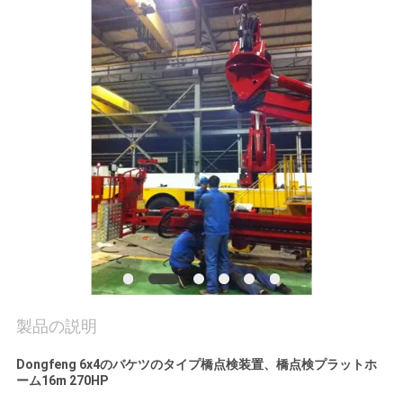
質
管
理
私
達
に
連
絡
し
製品の説明
な
Dongfeng 6x4のバケツのタイプ橋点検装置、橋点検プラットホ
ーム16m 270HP
さ