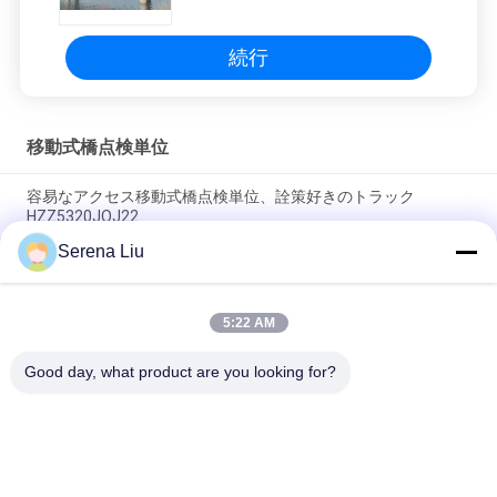
続行
移動式橋点検単位
容易なアクセス移動式橋点検単位、詮策好きのトラック
HZZ5320JQJ22
Serena Liu
流体静力学ドライブ ボルボ8x4が付いている高く有効な下橋ア
クセスのプラットホーム
5:22 AM
プラットホームのタイプ移動式橋点検単位のトラックのシャー
シ309 KW 420 HP
Good day, what product are you looking for?
人気カテゴリ
すべて
移動式橋点検単位
橋点検トラック