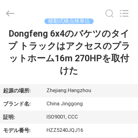
Copyright
©
2013
-
2026
移動式橋点検単位
HANGZHOU
SPECIAL
Dongfeng 6x4のバケツのタイ
家
PURPOSE
VEHICLE
CO.,LTD.
プ トラックはアクセスのプラ
All
Rights
Reserved.
プ
ットホーム16m 270HPを取付
ロ
けた
ダ
ク
Zhejiang.Hangzhou
起源の場所:
ト
China Jinggong
ブランド名:
ISO9001, CCC
証明:
私
HZZ5240JQJ16
モデル番号: