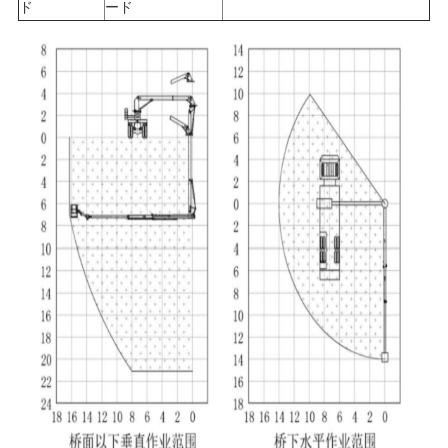
ド
ード
バ
シ
ー
ポ
リ
シ
ー