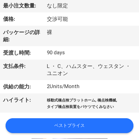
達
最小注文数量:
なし限定
に
価格:
交渉可能
つ
パッケージの詳
裸
い
細:
て
90 days
受渡し時間:
支払条件:
L ・ C、ハムスター、ウェスタン ・
工
ユニオン
場
2Units/Month
供給の能力:
旅
,
,
ハイライト:
移動式橋点検プラットホーム
橋点検機械
行
タイプ橋点検装置をバケツでくみなさい
ベストプライス
品