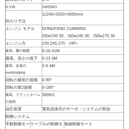
求
G.V.W.
24000KG
し
11240×2500×3930mm
外のり寸法
な
エンジン モデル
DONGFENG CUMMINS
さ
ISDe230 30、ISDe245 30、ISDe270 30
エンジン力
230,245,270 （HP）
い
0-16.41M
最高。横の範囲
最高。深さの低下
0-23.3M
地
3-5.4M
最高。歩道の
overbridging
図
回転の最初の規模
0-90°
回転の第2規模
0-180°
300KG
最高。プラットホーム
プ
の負荷
ラ
油圧装置
電気流体式のサーボ・システムの割合
制御システム
イ
手動制御モー
ケーブルの制御モ
無線制御モード