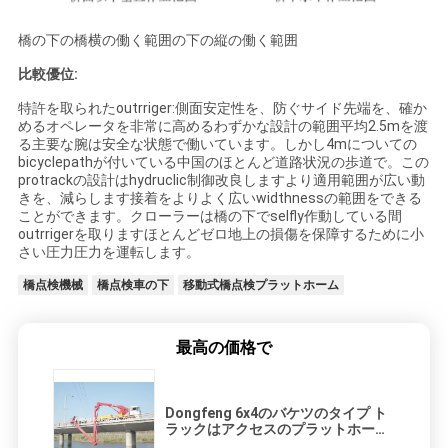
橋の下の橋横の働く範囲の下の縦の働く範囲
比較優位:
特許を取られたoutrriger:側面安定性を、防ぐサイド先端を、確か
めるオペレータを非常に高めるわずかな設計の範囲平均2.5mを渡
る主要な腕は安全な状態で働いています。しかし4mについての
bicyclepathが付いている中国のほとんど道路状況の歩道で。この
protrackの設計はhydruclic制御改良しますより適用範囲が広い動
きを、減らします接着をよりよく広いwidthnessの範囲をできる
ことができます。クローラーは橋の下でselfly作動している間
outrrigerを取りますほとんどゼロ地上の損傷を保障するために小
さい圧力圧力を運転します。
橋点検機械
橋点検車の下
移動式橋点検プラットホーム
最高の価格で
Dongfeng 6x4のバケツのタイプ ト
ラックはアクセスのプラットホーム
16m 270HPを取付けた