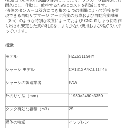
求
-私達は OEM の付属品を使用しましたり、タンカーを固体および
耐久にし、作動し、維持するためにコストを削減します。
-液体のタンカーは双方につき形の 1 つの側面によって溶接を実
し
現できる自動サブマージ アーク溶接の形成および自動溶接機械
（8m）のような特別な装置によっておよび CNC 血しょう切断作
な
り出され安定した質の利点を、より少ない費用および格好良い持
っています。
さ
い
指定:
モデル
HZZ5311GHY
地
シャーシ モデル
CA1313P7K1L11T4E
図
シャーシの製造業者
FAW
外のり寸法（mm）
11980×2490×3350
プ
ラ
タンク有効な容積（m3）
25
イ
媒体の輸送
イソプレン