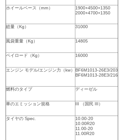
バ
ホイールベース（mm）
1900+4500+1350
2000+4700+1350
シ
総量（Kg）
31000
ー
ポ
風袋重量（Kg）
14805
リ
ペイロード（Kg）
16000
シ
エンジン モデル/エンジン力（kw）
BF6M1013-26E3/203
BF6M1013-28E3/216
ー
燃料のタイプ
ディーゼル
車のエミッション規格
III （国民 III）
タイヤの Spec.
10.00-20
10.00R20
11.00-20
11.00R20