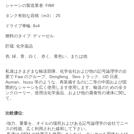
シャーシの製造業者: FAW
い
タンク有効な容積（m3）: 25
ドライブ車輪: 8x4
ニ
燃料のタイプ: ディーゼル
ュ
貯蔵: 化学薬品
ー
色: 緑、青、白く、赤く、黄色い、または他
ス
私達はさまざまな輸送部隊、化学会社および他の記号論理学の企
業で Faw のグループ、Dongfeng、Sino トラック、UD 日産、
Auman、Isuzu 等のような、再装備するのに二等の中国および国
引
際的なシャーシを広く使用します使用します。輸送のための全タ
ンクローリー、使用法化学薬品、および他の腐食性の液体に関し
用
て。
を
比較優位:
要
-強力、重量を、オイルの場所およびある記号論理学の会社でニー
スの性能、広く利用された緩和して下さい。