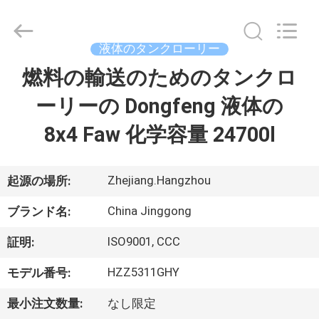
Copyright
©
2013
-
2026
液体のタンクローリー
HANGZHOU
SPECIAL
燃料の輸送のためのタンクロ
家
PURPOSE
VEHICLE
CO.,LTD.
ーリーの Dongfeng 液体の
All
Rights
Reserved.
プ
8x4 Faw 化学容量 24700l
ロ
ダ
Zhejiang.Hangzhou
起源の場所:
ク
China Jinggong
ブランド名:
ト
ISO9001, CCC
証明:
HZZ5311GHY
モデル番号:
私
最小注文数量:
なし限定