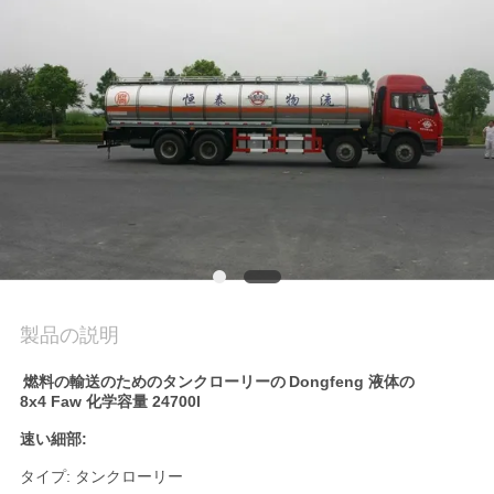
質
管
理
私
達
に
連
製品の説明
絡
燃料の輸送のための
タンクローリーの
Dongfeng
液体の
し
8x4 Faw 化学容量 24700l
な
速い細部:
タイプ: タンクローリー
さ