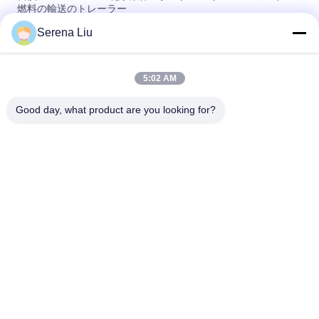
燃料の輸送のトレーラー
Serena Liu
エーテルのガスの 3 つの BPW の車軸が付いているディーゼル液
体のタンクローリー、42500L SU
5:02 AM
燃料の輸送のためのタンクローリーの Dongfeng 液体の 8x4
Faw 化学容量 24700l
Good day, what product are you looking for?
人気カテゴリ
すべて
移動式橋点検単位
橋点検トラック
橋点検プラットホー
橋点検装置
ム
橋アクセス装置
橋点検車の下
橋プラットホームの
トラックによって取