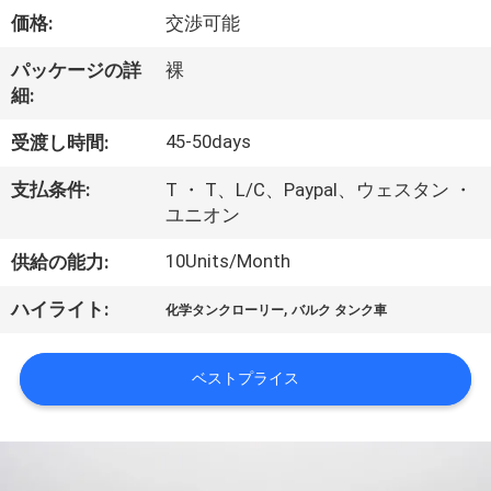
達
価格:
交渉可能
に
パッケージの詳
裸
つ
細:
い
45-50days
受渡し時間:
て
支払条件:
T ・ T、L/C、Paypal、ウェスタン ・
ユニオン
工
10Units/Month
供給の能力:
場
,
ハイライト:
化学タンクローリー
バルク タンク車
旅
行
ベストプライス
品