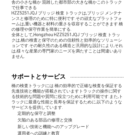
舎の小さな橋か 混雑した都市部の大きな橋かこのトラック
を
で仕事できる
HZZ5251JQJ ブリッジ 検査 トラックは,ブリッジ メンテナ
ンスと修理のために特に便利です.その頑丈なプラットフォ
要
ームは,重い機器と材料の重さを収容することができます.橋
の修理や保守作業を簡単にする.
求
全体として,Hongzhou HZZ5251JQJ ブリッジ 検査 トラッ
クは,橋の検査と保守のための信頼性と効率的なソリューシ
ョンです.その耐久性のある構造と汎用的な設計により,それ
し
は,様々な産業の専門家のニーズを満たすことは間違いあり
ません.
な
さ
サポートとサービス
い
橋の検査トラックには 橋の効率的で正確な検査を保証する
先進技術と機能が搭載されていますトラックの操作に関す
る技術的な問題や質問に役立つために利用可能です.また,ト
ラックに最適な性能と長寿を保証するために,以下のような
地
サービスを提供しています.
定期的な保守と調整
図
欠陥のある部品の修理と交換
新しい技術と機能へのアップグレード
運用者への訓練と教育