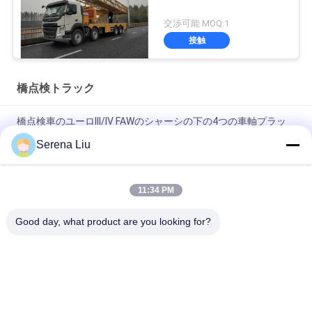
交渉可能 MOQ:1
接触
橋点検トラック
橋点検車のユーロIII/IV FAWのシャーシの下の4つの車軸プラッ
トホーム22m
Serena Liu
ボルボのシャーシは点検トラック/橋点検装置8x4のドライブの
種類を繋ぎます
11:34 PM
22mのトラス橋の点検トラックFAWのシャーシ8x4 206KW
Good day, what product are you looking for?
280HP
人気カテゴリ
すべて