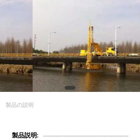
達
に
つ
い
て
工
場
製品の説明
旅
行
製品説明: