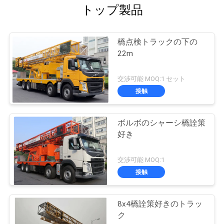
トップ製品
橋点検トラックの下の
22m
交渉可能 MOQ:1 セット
接触
ボルボのシャーシ橋詮策
好き
交渉可能 MOQ:1
接触
8x4橋詮策好きのトラッ
ク