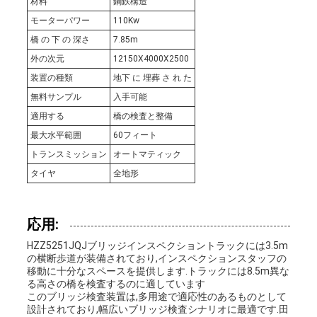
材料
鋼鉄構造
な
モーターパワー
110Kw
橋 の 下 の 深さ
7.85m
さ
外の次元
12150X4000X2500
い
装置の種類
地下 に 埋葬 さ れ た
無料サンプル
入手可能
適用する
橋の検査と整備
ニ
最大水平範囲
60フィート
トランスミッション
オートマティック
ュ
タイヤ
全地形
ー
ス
応用:
HZZ5251JQJブリッジインスペクショントラックには3.5m
の横断歩道が装備されており,インスペクションスタッフの
移動に十分なスペースを提供します.トラックには8.5m異な
引
る高さの橋を検査するのに適しています
このブリッジ検査装置は,多用途で適応性のあるものとして
用
設計されており,幅広いブリッジ検査シナリオに最適です.田