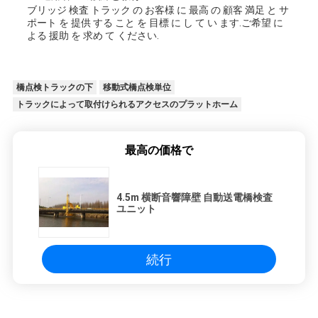
ブリッジ 検査 トラック の お客様 に 最高 の 顧客 満足 と サ
プ
ポート を 提供 する こと を 目標 に し て い ます.ご希望 に
よる 援助 を 求め て ください.
ラ
イ
橋点検トラックの下
移動式橋点検単位
トラックによって取付けられるアクセスのプラットホーム
バ
シ
最高の価格で
ー
4.5m 横断音響障壁 自動送電橋検査
ポ
ユニット
リ
続行
シ
ー