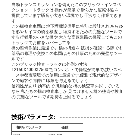
品
自動トランスミッションを備えたこのブリッジ・インスペ
クション・トラックは 操作が簡単で 滑らかな運転体験を
提供しています騒音が大きい環境でも 干渉なく作業できま
質
す.
この橋検査車両は 地下埋蔵設備用に特別に設計され あらゆ
管
る形やサイズの橋を検査し 維持するための完璧なツールで
す歩行者用の小さな橋や 大きな高速道路の橋渡しでもこの
トラックでお前をカバーしてる
理
橋の整備作業に最適です 橋の構造を 破損を確認する際でも
部品の修理や交換この車両は,その仕事のための完璧なツー
ルです.
このブリッジ検査トラックは外側の寸法
私
12150X4000X2500で,コンパクトで操縦が簡単で,狭いスペ
ースや都市環境での使用に最適です.優雅で現代的なデザイ
達
ンで顧客や同僚に 印象を与えるでしょう
信頼性があり 効率的で 汎用的な 橋の検査車を探している
に
なら 私たちの橋の検査車しか 見つけません橋の整備や検査
の 完璧なツールです期待を上回るでしょう
連
技術パラメータ:
絡
技術パラメータ
価値
し