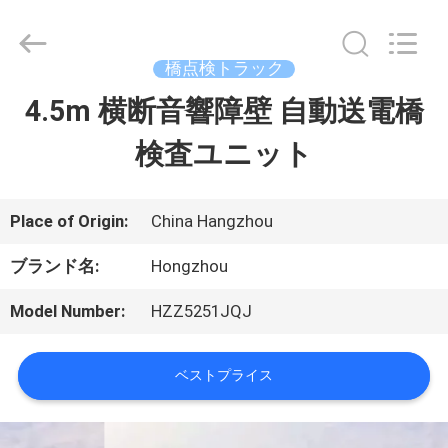
Copyright
©
2013
-
橋点検トラック
2026
HANGZHOU
4.5m 横断音響障壁 自動送電橋
家
SPECIAL
PURPOSE
VEHICLE
検査ユニット
CO.,LTD.
プ
All
Rights
Reserved.
ロ
Place of Origin:
China Hangzhou
ダ
ブランド名:
Hongzhou
ク
Model Number:
HZZ5251JQJ
ト
ベストプライス
私