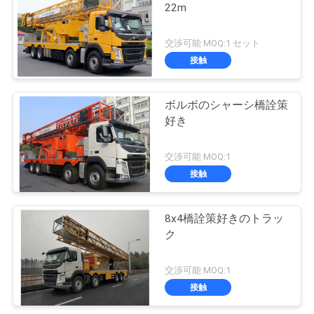
22m
交渉可能 MOQ:1 セット
接触
ボルボのシャーシ橋詮策
好き
交渉可能 MOQ:1
接触
8x4橋詮策好きのトラッ
ク
交渉可能 MOQ:1
接触