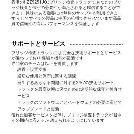
香港のHZZ5251JQJブリッジ検査トラックで,あなたのブリ
プ
ッジ検査と保守の必要性が満たされると確信することがで
きます. 興味のある顧客には無料のサンプルが利用できま
す.そしてすべての製品は中国の杭州で作られています高品
ラ
質で信頼性の高いパフォーマンスを保証します
イ
サポートとサービス
バ
ブリッジ検査トラックには 完全な技術サポートとサービス
シ
が備わっており 性能と機能が最適です
専門家のチームは以下を提供します
設置・設置支援
ー
適切な使用と保守に関する訓練
発生するあらゆる問題に対する24/7の技術サポート
ポ
トラックを最高状態に保つための定期的な保守と検査サ
ービス
リ
トラックのソフトウェアとハードウェアの必要に応じて
アップグレードと更新
シ
優れた顧客サービスを提供し ブリッジ検査トラックが 皆さ
んの期待に応えるか 超えられるようにしています
ー