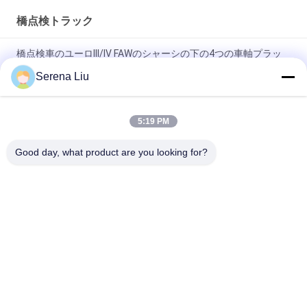
橋点検トラック
橋点検車のユーロIII/IV FAWのシャーシの下の4つの車軸プラッ
トホーム22m
Serena Liu
ボルボのシャーシは点検トラック/橋点検装置8x4のドライブの
種類を繋ぎます
5:19 PM
22mのトラス橋の点検トラックFAWのシャーシ8x4 206KW
Good day, what product are you looking for?
280HP
人気カテゴリ
すべて
移動式橋点検単位
橋点検トラック
橋点検プラットホー
橋点検装置
ム