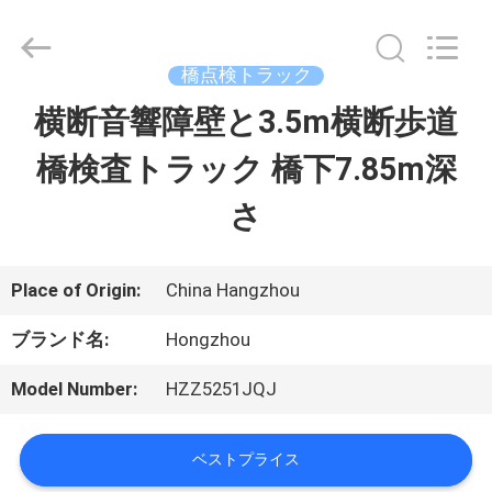
Copyright
©
2013
-
橋点検トラック
2026
HANGZHOU
横断音響障壁と3.5m横断歩道
家
SPECIAL
PURPOSE
VEHICLE
橋検査トラック 橋下7.85m深
CO.,LTD.
プ
All
さ
Rights
Reserved.
ロ
ダ
Place of Origin:
China Hangzhou
ク
ブランド名:
Hongzhou
ト
Model Number:
HZZ5251JQJ
ベストプライス
私