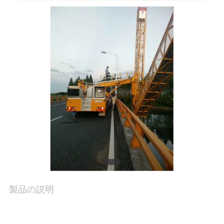
達
に
つ
い
て
工
場
旅
製品の説明
行