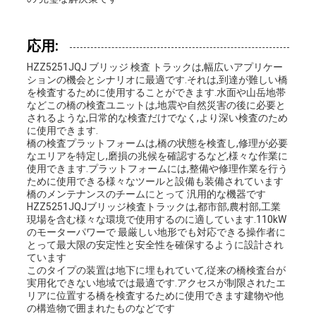
を
応用:
要
HZZ5251JQJ ブリッジ 検査 トラックは,幅広いアプリケー
求
ションの機会とシナリオに最適です.それは,到達が難しい橋
を検査するために使用することができます.水面や山岳地帯
などこの橋の検査ユニットは,地震や自然災害の後に必要と
し
されるような,日常的な検査だけでなく,より深い検査のため
に使用できます.
な
橋の検査プラットフォームは,橋の状態を検査し,修理が必要
なエリアを特定し,磨損の兆候を確認するなど,様々な作業に
さ
使用できます.プラットフォームには,整備や修理作業を行う
ために使用できる様々なツールと設備も装備されています
橋のメンテナンスのチームにとって 汎用的な機器です
い
HZZ5251JQJブリッジ検査トラックは,都市部,農村部,工業
現場を含む様々な環境で使用するのに適しています.110kW
のモーターパワーで 最厳しい地形でも対応できる操作者に
とって最大限の安定性と安全性を確保するように設計され
地
ています
このタイプの装置は地下に埋もれていて,従来の橋検査台が
図
実用化できない地域では最適です.アクセスが制限されたエ
リアに位置する橋を検査するために使用できます建物や他
の構造物で囲まれたものなどです