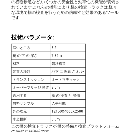
の横断歩道など,いくつかの安全性と効率性の機能が装備さ
れています.これらの機能により,橋の検査トラックは,様々
な
な環境で橋の検査を行うための信頼性と効果のあるツール
です.
さ
い
技術パラメータ:
深いところ
8.5
ニ
橋 の 下 の 深さ
7.85m
材料
鋼鉄構造
ュ
装置の種類
地下 に 埋葬 さ れ た
ー
トランスミッション
オートマティック
オーバーブリッジ 歩道
3.5m
ス
適用する
橋 の 検査 と 整備
無料サンプル
入手可能
外の次元
12150X4000X2500
引
歩道横断
3.5m
この橋の検査トラックが 橋の整備と検査プラットフォーム
用
の 完璧な解決策です