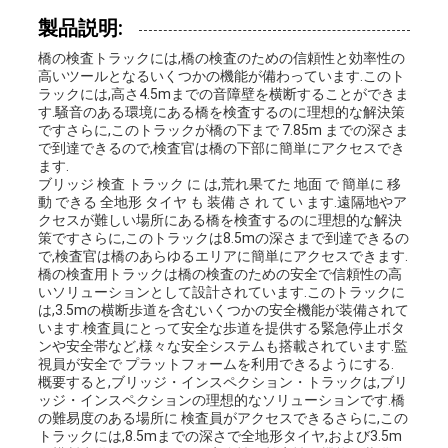
品
製品説明:
質
橋の検査トラックには,橋の検査のための信頼性と効率性の
高いツールとなるいくつかの機能が備わっています.このト
ラックには,高さ4.5mまでの音障壁を横断することができま
管
す.騒音のある環境にある橋を検査するのに理想的な解決策
ですさらに,このトラックが橋の下まで 7.85m までの深さま
理
で到達できるので,検査官は橋の下部に簡単にアクセスでき
ます.
ブリッジ 検査 トラック に は,荒れ果てた 地面 で 簡単に 移
動 できる 全地形 タイヤ も 装備 さ れ て い ます.遠隔地やア
私
クセスが難しい場所にある橋を検査するのに理想的な解決
策ですさらに,このトラックは8.5mの深さまで到達できるの
で,検査官は橋のあらゆるエリアに簡単にアクセスできます.
達
橋の検査用トラックは橋の検査のための安全で信頼性の高
いソリューションとして設計されています.このトラックに
に
は,3.5mの横断歩道を含むいくつかの安全機能が装備されて
います.検査員にとって安全な歩道を提供する緊急停止ボタ
連
ンや安全帯など,様々な安全システムも搭載されています.監
視員が安全で プラットフォームを利用できるようにする.
概要すると,ブリッジ・インスペクション・トラックは,ブリ
絡
ッジ・インスペクションの理想的なソリューションです.橋
の難易度のある場所に 検査員がアクセスできるさらに,この
し
トラックには,8.5mまでの深さで全地形タイヤ,および3.5m