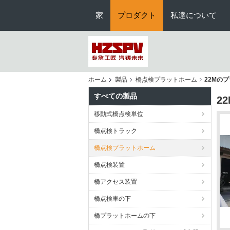
家
プロダクト
私達について
ホーム
製品
橋点検プラットホーム
22Mの
すべての製品
2
移動式橋点検単位
橋点検トラック
橋点検プラットホーム
橋点検装置
橋アクセス装置
橋点検車の下
橋プラットホームの下