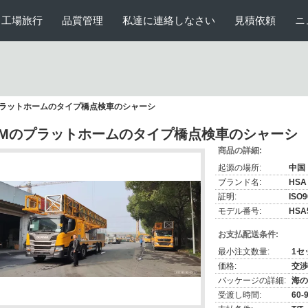
工場旅行
品質管理
私達に連絡しなさい
見積依頼
ニ
プラットホームのタイプ橋点検車のシャーシ
2Mのプラットホームのタイプ橋点検車のシャーシ
商品の詳細:
起源の場所:
中国
ブランド名:
HSA
証明:
ISO9
モデル番号:
HSA
お支払配送条件:
最小注文数量:
1セ
価格:
交渉
パッケージの詳細:
海の
受渡し時間:
60-