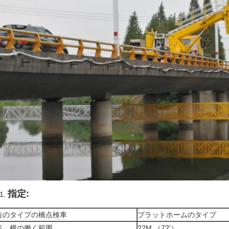
指定:
造のタイプの橋点検車
プラットホームのタイプ
高。横の働く範囲
22M （72'）