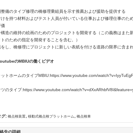
期整備のタイプ修理の橋修理乗組員を示す推薦および援助を提供する
付けを持つ材料およびテスト人員が付いている仕事および修理仕事のた
評価
骨構造の維持の絵画のためのプロジェクトを開発する（この義務はまた新
クトのための指定を開発することを含む。）
薦をし、橋修理にプロジェクトに新しい表紙を付ける道路の限界に含ま
youtubeのMBIUの働くビデオ
ットホームのタイプMBIU:
https://www.youtube.com/watch?v=IyyTuEg
ケツのタイプ:
https://www.youtube.com/watch?v=dXxARhbfV8I&feature=
,
,
タグ:
橋点検装置
移動式橋点検プラットホーム
橋点検車
絡先の詳細