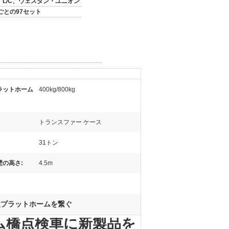
T、L/C、ウェスタン・ユニオン
ごとの97セット
ラットホーム
400kg/800kg
トランスファー ケース
31トン
壁の高さ:
4.5m
検プラットホームを繋ぐ
ム橋点検車に新製品を