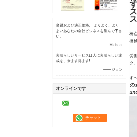
良質および適正価格。 よりよく、より
よいあなたの会社ビジネスを望んで下さ
橋
い。
橋
—— Micheal
素晴らしいサービスは人に素晴らしい達
労
成を、来ます得ます!
ク
—— ジョン
すべ
の
オンラインです
un