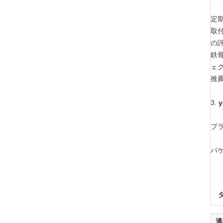
定
取
の
鉄
ェ
推
3.
プラ
バ
連