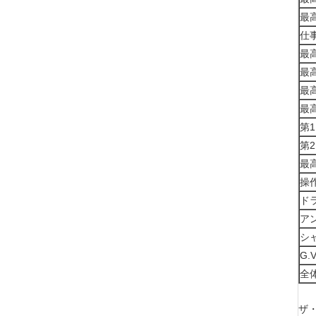
最
仕
最
最
最
最
第
第
最
操
ド
ア
シ
G.
全
ザ