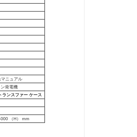
急マニュアル
リン発電機
トランスファー ケース
4000 （H） mm