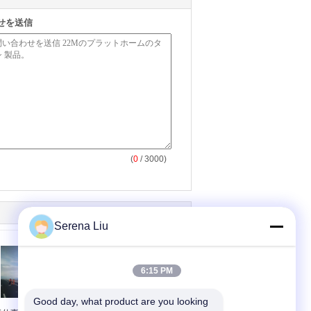
せを送信
(
0
/ 3000)
Serena Liu
6:15 PM
Good day, what product are you looking 