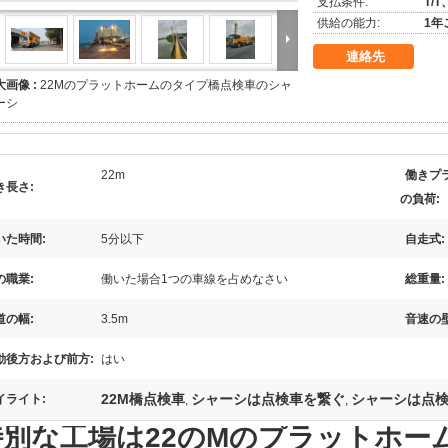
支払条件:
T/
供給の能力:
1年
連絡先
大画像 :
22Mのプラットホームのタイプ橋点検車のシャ
ーシ
22m
働きプ
き長さ:
の負荷:
いた時間:
5分以下
自走式:
の職業:
働いた場合1つの車線を占めなさい
総重量:
道の幅:
3.5m
音速の
動後方および前方:
はい
22M橋点検車
シャーシは点検車を繋ぐ
シャーシは点
イライト:
,
,
特別な工場は22のMのプラットホー