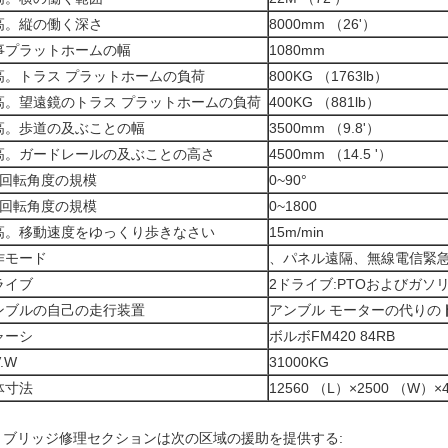
高。縦の働く深さ
8000mm （26'）
事プラットホームの幅
1080mm
高。トラス プラットホームの負荷
800KG （1763lb）
高。望遠鏡のトラス プラットホームの負荷
400KG （881lb）
高。歩道の及ぶことの幅
3500mm （9.8'）
高。ガードレールの及ぶことの高さ
4500mm （14.5 '）
1回転角度の規模
0~90°
2回転角度の規模
0~1800
高。移動速度をゆっくり歩きなさい
15m/min
作モード
、パネル遠隔、無線電信緊
ライブ
2ドライブ:PTOおよびガソ
ンブルの自己の走行装置
アンブル モーターの代りの
ャーシ
ボルボFM420 84RB
V.W
31000KG
体寸法
12560 （L）×2500 （W）×
・ブリッジ修理セクションは次の区域の援助を提供する: