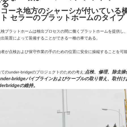
する
スコーネ地方のシャーシが付いている
スト セラーのプラットホームのタイプ
点検プラットホームは検出プロセスの間に働くプラットホームを提供し
検出装置によって装備することができる一種の車である。
働者が点検および保守作業の手のための位置に安全に操縦することを可
。
点検、修理、除去操
てのunder-bridgeのプロジェクトのための考え:
under-bridgeパイプラインおよびケーブルの取り替え、取
derbridgeの維持。