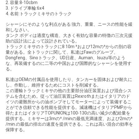
2. 容量:8-10cbm
い
3. ドライブ車輪:6x4
4. 名前:トラックミキサのトラック
シャーシにそのような利点がある:強力、重量、ニースの性能を緩
ニ
和しなさい。
タンク ボディは適度な構造、大きく有効な容量の特徴の三次元援
助の設計法によって設計されている。
ュ
トラックミキサのトラックに8 10m ³および12mの³からの別の容
量がある。全トラックに関して、私達はFawのグループ、
ー
Dongfeng、Sinoトラック、UD日産、Auman、Isuzu等のよう
な、再装備するのに二等の中国および国際的なシャーシを使用す
ス
る。
私達はOEMの付属品を使用したり、タンカーを固体および耐久に
し、作動し、維持するためにコストを削減する。
引
この運輸トラックミキサの他の主要部分油圧装置および混合シス
テムを含むため。従って油圧装置はRexrothまたはイタリアのド
用
イツの避難所からの油ポンプそしてモーターによって装備するこ
とができ信頼できる性能を提供する。減速機はイタリアPMPから
得たまたはイタリアTOPUNIONは100-130の高い減少の配給量を
を
提供する。ミキサーは3mの³ /minの最低充満速度、および2mの³
/min.の最低の排出の速度を提供できる。これは高い混合の効率を
要
保障する。