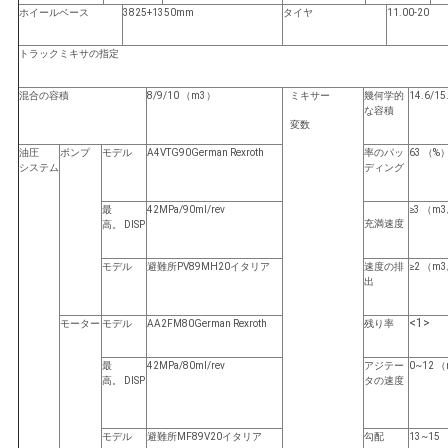
バ
ホイールベース
3825+1350mm
タイヤ
11.00-20
シ
トラックミキサの指定
ー
混合の容積
8/9/10 （m3）
ミキサー
幾何学的
14.6/1
な容積
変数
ポ
油圧
ポンプ
モデル
A4VTG90German Rexroth
率のパッ
63 （%
リ
システム
ディング
シ
最
42MPa/90ml/rev
≥3 （m
充満速度
高。 DISP
ー
モデル
避難所PV89MH20イタリア
速度の排
≥2 （m
出
<1>
モーター
モデル
AA2FM80German Rexroth
残り率
最
42MPa/80ml/rev
アジテー
0~12 （
高。 DISP
タの速度
モデル
避難所MF89V20イタリア
勾配
13~15 