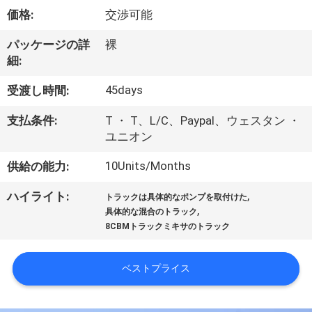
達
価格:
交渉可能
に
パッケージの詳
裸
つ
細:
い
45days
受渡し時間:
て
支払条件:
T ・ T、L/C、Paypal、ウェスタン ・
ユニオン
工
10Units/Months
供給の能力:
場
,
ハイライト:
トラックは具体的なポンプを取付けた
,
旅
具体的な混合のトラック
8CBMトラックミキサのトラック
行
ベストプライス
品