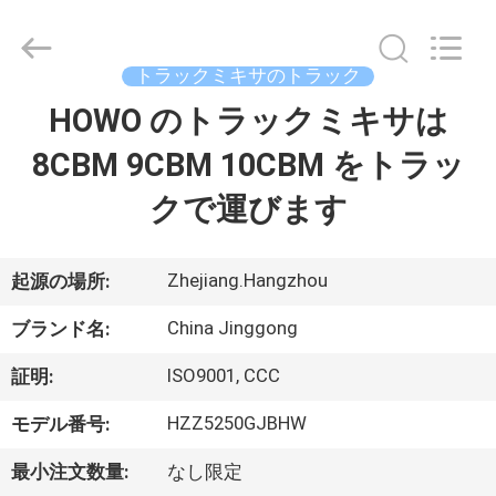
Copyright
©
2013
-
2026
トラックミキサのトラック
HANGZHOU
SPECIAL
HOWO のトラックミキサは
家
PURPOSE
VEHICLE
CO.,LTD.
8CBM 9CBM 10CBM をトラッ
All
Rights
Reserved.
プ
クで運びます
ロ
ダ
Zhejiang.Hangzhou
起源の場所:
ク
China Jinggong
ブランド名:
ト
ISO9001, CCC
証明:
HZZ5250GJBHW
モデル番号:
私
最小注文数量:
なし限定