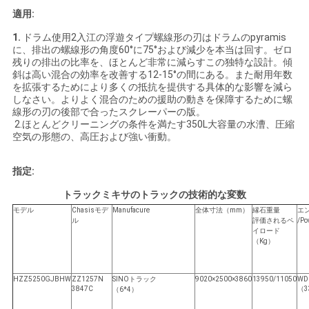
求
適用:
し
1.
ドラム使用2入江の浮遊タイプ螺線形の刃はドラムのpyramis
に、排出の螺線形の角度60°に75°および減少を本当は回す。ゼロ
な
残りの排出の比率を、ほとんど非常に減らすこの独特な設計。傾
斜は高い混合の効率を改善する12-15°の間にある。また耐用年数
さ
を拡張するためにより多くの抵抗を提供する具体的な影響を減ら
しなさい。よりよく混合のための援助の動きを保障するために螺
い
線形の刃の後部で合ったスクレーパーの版。
2.ほとんどクリーニングの条件を満たす350L大容量の水漕、圧縮
空気の形態の、高圧および強い衝動。
地
指定:
図
トラックミキサのトラックの技術的な変数
モデル
Chasisモデ
Manufacure
全体寸法（mm）
縁石重量
エ
ル
評価されるペ
/P
プ
イロード
（Kg）
ラ
HZZ5250GJBHW
ZZ1257N
SINOトラック
9020×2500×3860
13950/11050
WD
イ
3847C
（3
（6*4）