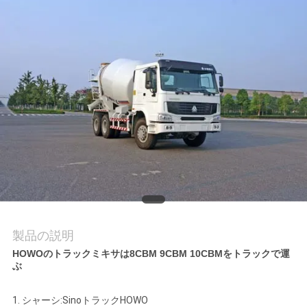
質
管
理
私
達
に
連
絡
製品の説明
し
HOWOのトラックミキサは8CBM 9CBM 10CBMをトラックで運
ぶ
な
さ
1.
シャーシ:SinoトラックHOWO