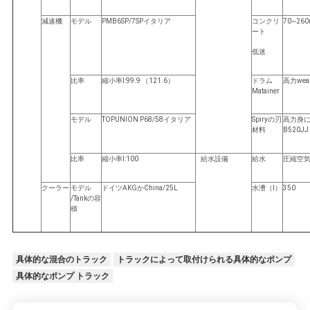
減速機
モデル
PMB6SP/7SPイタリア
コンクリ
70~26
ート
低迷
比率
縮小率I:99.9 （121.6）
ドラム
高力weara
Matainer
モデル
TOPUNION P68/58イタリア
Spiryの刃
高力身
材料
B520JJ
比率
縮小率I:100
給水設備
給水
圧縮空
クーラー
モデル
ドイツAKGかChina/25L
水漕（l）
350
/Tankの容
積
具体的な混合のトラック
トラックによって取付けられる具体的なポンプ
具体的なポンプ トラック