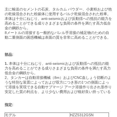
い
主に輸送のセメントの石炭、タルカム パウダー、小麦粉および他
の乾燥混合された粉媒体に使用するバルク乾燥混合された粉車。
本体は十分にねじり、anti-seismicおよび反動揺への抵抗の能力を
高めることができる成りさまざまな負荷の条件を満たす高力低合
ニ
金の鋼鉄から。
8メートルの溶接する一般的なバレル手溶接の補足物のための自
ュ
動二重側面の困惑機械は表面の質を非常に高めることができる。
ー
部品:
ス
1.
本体は十分にねじり、anti-seismicおよび反動揺への抵抗の能
力を高めることができる成りさまざまな負荷の条件を満たす高力
低合金の鋼鉄から。
引
2。タンカーは自動溶接機械（8m）およびCNC血しょう切断のよ
うな特別な装置によっておよび双方につき形の1つの側面によっ
用
て溶接を実現できる自動サブマージ アーク溶接作り出され形作り
安定した質の利点を、より少ない費用および格好良い持っている
を
指定:
要
モデル
HZZ5312GSN