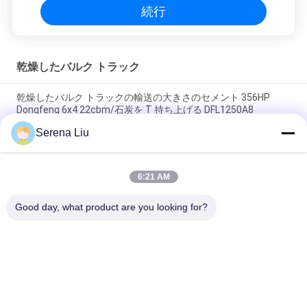
続行
乾燥したバルク トラック
乾燥したバルク トラックの輸送の大きさのセメント 356HP
Dongfeng 6x4 22cbm/石炭を T 持ち上げる DFL1250A8
Serena Liu
8x4 はセメントの輸送 27cbm の乾燥混合された粉のトラックの
ためのバルク タンクを乾燥します
6:21 AM
Dongfeng 6x4 22cbm はバルク トラック/タルカム パウダー、
バルク セメントのタンクローリーを乾燥します
Good day, what product are you looking for?
人気カテゴリ
すべて
移動式橋点検単位
橋点検トラック