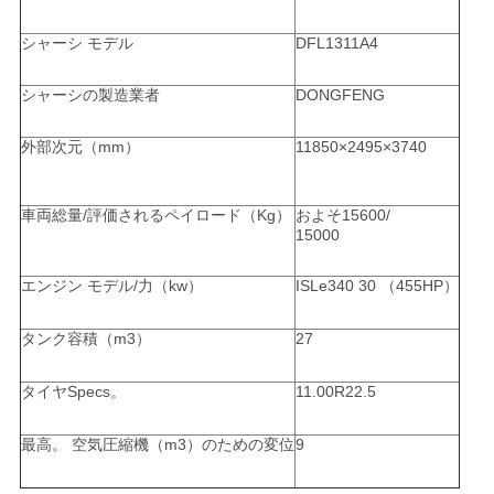
求
し
シャーシ モデル
DFL1311A4
な
シャーシの製造業者
DONGFENG
さ
外部次元（mm）
11850×2495×3740
い
車両総量/評価されるペイロード（Kg）
およそ15600/
15000
地
エンジン モデル/力（kw）
ISLe340 30 （455HP）
図
タンク容積（m3）
27
プ
タイヤSpecs。
11.00R22.5
ラ
最高。 空気圧縮機（m3）のための変位
9
イ