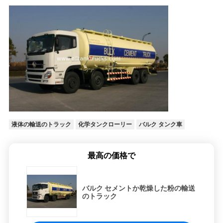
バ
シ
ー
ポ
リ
シ
ー
液体の輸送のトラック
化学タンクローリー
バルク タンク車
最高の価格で
バルク セメントか乾燥した粉の輸送
のトラック