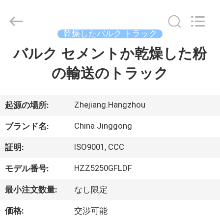
Copyright
©
2013
-
2026
乾燥したバルク トラック
HANGZHOU
SPECIAL
バルク セメントか乾燥した粉
家
PURPOSE
VEHICLE
CO.,LTD.
の輸送のトラック
All
Rights
Reserved.
プ
ロ
Zhejiang.Hangzhou
起源の場所:
ダ
China Jinggong
ブランド名:
ク
ISO9001, CCC
証明:
ト
HZZ5250GFLDF
モデル番号:
最小注文数量:
なし限定
私
価格:
交渉可能