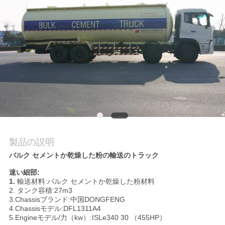
質
管
理
私
達
に
連
製品の説明
バルク セメントか乾燥した粉の輸送のトラック
絡
速い細部:
し
1.
輸送材料:バルク セメントか乾燥した粉材料
2. タンク容積:27m3
な
3.Chassisブランド:中国DONGFENG
4.Chassisモデル:DFL1311A4
さ
5.Engineモデル/力（kw）:ISLe340 30 （455HP）