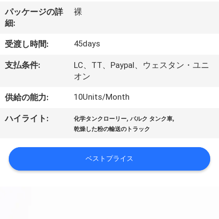
達
パッケージの詳
裸
に
細:
つ
45days
受渡し時間:
い
支払条件:
LC、TT、Paypal、ウェスタン・ユニ
て
オン
10Units/Month
供給の能力:
工
,
,
ハイライト:
化学タンクローリー
バルク タンク車
場
乾燥した粉の輸送のトラック
旅
ベストプライス
行
品