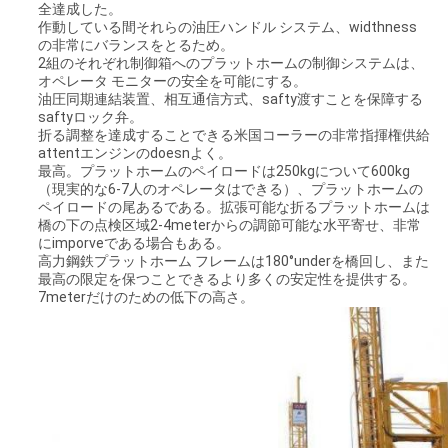
全達成した。
作動している間それらの油圧ハンドル システム、widthness
の非常にバランスをとるため。
2組のそれぞれ制御箱へのプラットホームの制御システムは、
オペレータ モニターの安全を可能にする。
油圧同期連結装置、相互通信方式、safty渡すことを保障する
saftyロック弁。
折る調整を達成することできる米国コーラーの非常指揮権供給
attentエンジンのdoesnよく。
最高。プラットホームのペイロードは250kgについて600kg
（現実的な6-7人のオペレータはできる）、プラットホームの
ペイロードの尾あるである。拡張可能な折るプラットホームは
橋の下の点検区域2-4meterからの調節可能な水平寄せ、非常
にimporveである場合もある。
高力鋼鉄プラットホーム フレームは180°underを橋回し、また
最高の限定を保つことできるより多くの安定性を提供する。
7meterだけのための低下の高さ。