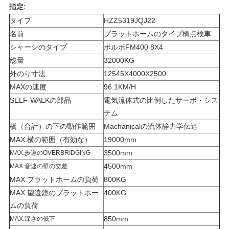
求
指定:
し
タイプ
HZZ5319JQJ22
名前
プラットホームのタイプ橋点検車
な
シャーシのタイプ
ボルボFM400 8X4
さ
総量
32000KG
外のり寸法
12545X4000X2500
い
MAXの速度
96.1KM/H
SELF-WALKの部品
電気流体式の比例したサーボ・シス
テム
地
橋（合計）の下の動作範囲
Machanicalの流体静力学伝達
図
MAX.横の範囲（有効な）
19000mm
3500mm
MAX.歩道のOVERBRIDGING
4500mm
MAX.音速の壁の交差
プ
MAX.プラットホームの負荷
800KG
ラ
MAX.望遠鏡のプラットホー
400KG
ムの負荷
イ
850mm
MAX.深さの低下