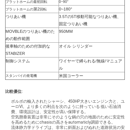
プラットホームの最初回転
0~90°
バ
第2
0~180°
プラットホームの
回転
シ
つりあい機
3.5Tの5T移動可能なつりあい機、
固定つりあい機
ー
MOVBLEのつりあい機のた
950MM
ポ
めの動作範囲
後車軸のための付加的な
オイル シリンダー
リ
STABIZER
シ
制御システム
ワイヤーで縛られる/無線/マニュア
ル
ー
米国コーラー
スタンバイの発電機
比較優位:
ボルボの輸入されたシャーシ、450HP大きいエンジン力と、ユ
ーロVI。より多くの利点を次のように持っている:低い石油消
費、環境設計は、安定性が高い保障する。
空気懸垂装置は非常にそのような鍋の穴の地面のために安定性
を高めるためにchasisの高さをautomaticly調節できる。
流体静力学ドライブは、非常に斜面およびぬれた道路状況の安