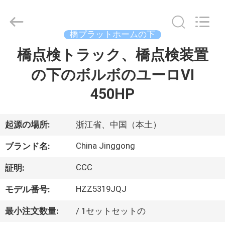
Copyright
©
2013
-
2026
橋プラットホームの下
HANGZHOU
SPECIAL
橋点検トラック、橋点検装置
家
PURPOSE
VEHICLE
CO.,LTD.
の下のボルボのユーロVI
All
Rights
Reserved.
プ
450HP
ロ
起源の場所:
浙江省、中国（本土）
ダ
China Jinggong
ク
ブランド名:
ト
CCC
証明:
HZZ5319JQJ
モデル番号:
私
最小注文数量:
/ 1セットセットの