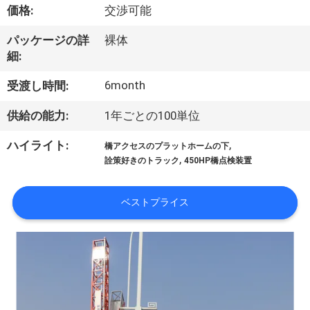
達
価格:
交渉可能
に
パッケージの詳
裸体
つ
細:
い
6month
受渡し時間:
て
供給の能力:
1年ごとの100単位
,
ハイライト:
橋アクセスのプラットホームの下
工
,
詮策好きのトラック
450HP橋点検装置
場
ベストプライス
旅
行
品