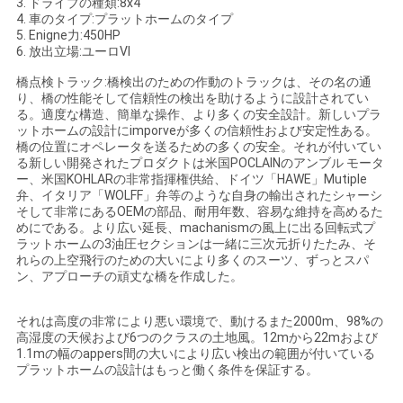
3. ドライブの種類:8x4
4. 車のタイプ:プラットホームのタイプ
い
5. Enigne力:450HP
6. 放出立場:ユーロVI
橋点検トラック:橋検出のための作動のトラックは、その名の通
ニ
り、橋の性能そして信頼性の検出を助けるように設計されてい
る。適度な構造、簡単な操作、より多くの安全設計。新しいプラ
ュ
ットホームの設計にimporveが多くの信頼性および安定性ある。
橋の位置にオペレータを送るための多くの安全。それが付いてい
ー
る新しい開発されたプロダクトは米国POCLAINのアンブル モータ
ー、米国KOHLARの非常指揮権供給、ドイツ「HAWE」Mutiple
ス
弁、イタリア「WOLFF」弁等のような自身の輸出されたシャーシ
そして非常にあるOEMの部品、耐用年数、容易な維持を高めるた
めにである。より広い延長、machanismの風上に出る回転式プ
ラットホームの3油圧セクションは一緒に三次元折りたたみ、そ
引
れらの上空飛行のための大いにより多くのスーツ、ずっとスパ
ン、アプローチの頑丈な橋を作成した。
用
それは高度の非常により悪い環境で、動けるまた2000m、98%の
を
高湿度の天候および6つのクラスの土地風。12mから22mおよび
1.1mの幅のappers間の大いにより広い検出の範囲が付いている
要
プラットホームの設計はもっと働く条件を保証する。