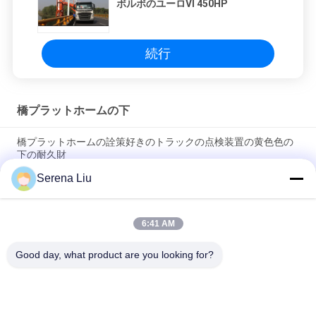
ボルボのユーロVI 450HP
続行
橋プラットホームの下
橋プラットホームの詮策好きのトラックの点検装置の黄色色の
下の耐久財
Serena Liu
よいPerfermanceの橋Insepctionのアクセス装置の働きプラッ
トホームの下の22のM
6:41 AM
209HP 15mのアルミニウム トラックによって取付けられる
Underbridgeの点検単位800kgの負荷FAW CA6DK1-28E5
Good day, what product are you looking for?
人気カテゴリ
すべて