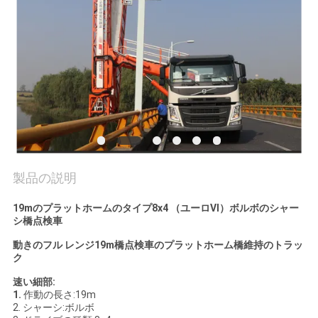
質
管
理
私
達
に
製品の説明
連
19mのプラットホームのタイプ8x4 （ユーロVI）ボルボのシャー
シ橋点検車
絡
動きのフル レンジ19m橋点検車のプラットホーム橋維持のトラッ
し
ク
な
速い細部:
1.
作動の長さ:19m
さ
2. シャーシ:ボルボ