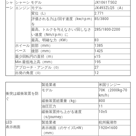
バ
シャ
シャーシ モデル
JX1061TSG2
ーシ
エンジン
モデル
JX493ZLQ5 （A）
変位（L）
2.771
シ
評価される力は/回す速度（kw/r.p.m）
85/3800
を
ー
最高。トルクを与えなさい/回しなさ
285/1800-2200
い速度（Nm/r.p.m）に
ポ
最高。明確な力（KW）
83
ホイール
前部（mm）
1385
ベース
リ
後部（mm）
1425
最少回転円の直径（m）
≤15
Min.最低地上高（mm）
195
シ
アプローチ・アングル（
）
27
0
出発の角度（
）
12
0
ー
製造業者
米国リンジー
モデル
70K （2000kg-70
衝突は緩衝装置を防
km/h）
ぐ
緩衝装置総重量（kg）
800
油圧圧力
11
緩衝装置持ち上がる速度
10±5
（s/journey）
LED
製造業者
杭州蕪湖市
表示画面
表示画面（のサイズL×W）
1920×1600
（mm）