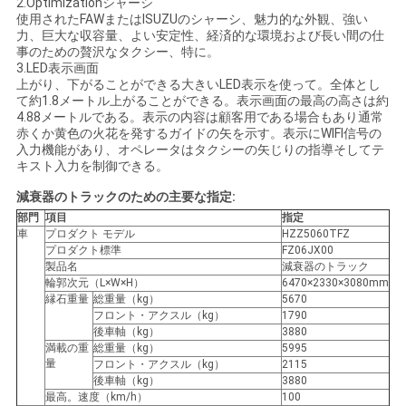
求
2.Optimizationシャーシ
使用されたFAWまたはISUZUのシャーシ、魅力的な外観、強い
し
力、巨大な収容量、よい安定性、経済的な環境および長い間の仕
事のための贅沢なタクシー、特に。
3.LED表示画面
な
上がり、下がることができる大きいLED表示を使って。全体とし
て約1.8メートル上がることができる。表示画面の最高の高さは約
さ
4.88メートルである。表示の内容は顧客用である場合もあり通常
赤くか黄色の火花を発するガイドの矢を示す。表示にWIFI信号の
い
入力機能があり、オペレータはタクシーの矢じりの指導そしてテ
キスト入力を制御できる。
減衰器のトラックのための主要な指定:
地
部門
項目
指定
車
プロダクト モデル
HZZ5060TFZ
図
プロダクト標準
FZ06JX00
製品名
減衰器のトラック
輪郭次元（L×W×H）
6470×2330×3080mm
縁石重量
総重量（kg）
5670
プ
フロント・アクスル（kg）
1790
後車軸（kg）
3880
ラ
満載の重
総重量（kg）
5995
量
フロント・アクスル（kg）
2115
イ
後車軸（kg）
3880
最高。速度（km/h）
100