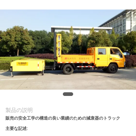
質
管
理
私
達
に
連
絡
し
製品の説明
販売の安全工学の構造の良い業績のための減衰器のトラック
な
主要な記述:
さ