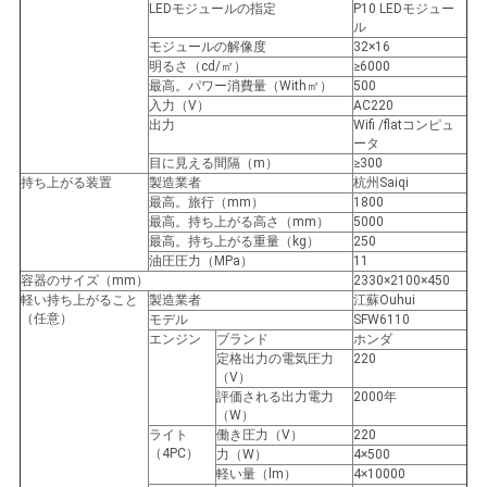
LEDモジュールの指定
P10 LEDモジュー
ル
モジュールの解像度
32×16
明るさ（cd/㎡）
≥6000
最高。パワー消費量（With㎡）
500
入力（V）
AC220
出力
Wifi /flatコンピュ
ータ
目に見える間隔（m）
≥300
持ち上がる装置
製造業者
杭州Saiqi
最高。旅行（mm）
1800
最高。持ち上がる高さ（mm）
5000
最高。持ち上がる重量（kg）
250
油圧圧力（MPa）
11
容器のサイズ（mm）
2330×2100×450
軽い持ち上がること
製造業者
江蘇Ouhui
（任意）
モデル
SFW6110
エンジン
ブランド
ホンダ
定格出力の電気圧力
220
（V）
評価される出力電力
2000年
（W）
ライト
働き圧力（V）
220
（4PC）
力（W）
4×500
軽い量（lm）
4×10000