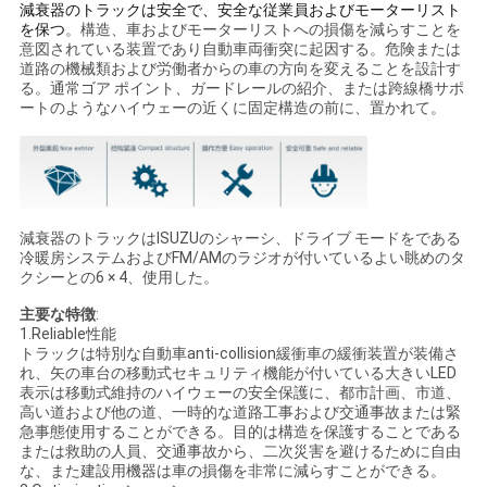
減衰器のトラックは安全で、安全な従業員およびモーターリスト
い
を保つ
。構造、車およびモーターリストへの損傷を減らすことを
意図されている装置であり自動車両衝突に起因する。危険または
道路の機械類および労働者からの車の方向を変えることを設計す
る。通常ゴア ポイント、ガードレールの紹介、または跨線橋サポ
ニ
ートのようなハイウェーの近くに固定構造の前に、置かれて。
ュ
ー
ス
減衰器のトラックはISUZUのシャーシ、ドライブ モードをである
冷暖房システムおよびFM/AMのラジオが付いているよい眺めのタ
クシーとの6 × 4、使用した。
引
主要な特徴
:
1.Reliable性能
用
トラックは特別な自動車anti-collision緩衝車の緩衝装置が装備さ
れ、矢の車台の移動式セキュリティ機能が付いている大きいLED
表示は移動式維持のハイウェーの安全保護に、都市計画、市道、
を
高い道および他の道、一時的な道路工事および交通事故または緊
急事態使用することができる。目的は構造を保護することである
要
または救助の人員、交通事故から、二次災害を避けるために自由
な、また建設用機器は車の損傷を非常に減らすことができる。