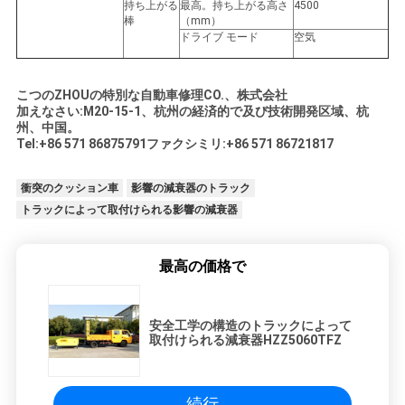
持ち上がる
最高。持ち上がる高さ
4500
棒
（mm）
ドライブ モード
空気
こつのZHOUの特別な自動車修理CO.、株式会社
加えなさい:M20-15-1、杭州の経済的で及び技術開発区域、杭
州、中国。
Tel:+86 571 86875791ファクシミリ:+86 571 86721817
衝突のクッション車
影響の減衰器のトラック
トラックによって取付けられる影響の減衰器
最高の価格で
安全工学の構造のトラックによって
取付けられる減衰器HZZ5060TFZ
続行