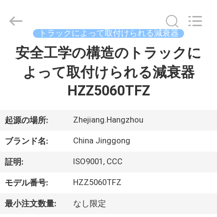
Copyright
©
2013
-
2026
トラックによって取付けられる減衰器
HANGZHOU
SPECIAL
安全工学の構造のトラックに
家
PURPOSE
VEHICLE
CO.,LTD.
よって取付けられる減衰器
All
Rights
Reserved.
プ
HZZ5060TFZ
ロ
Zhejiang.Hangzhou
起源の場所:
ダ
China Jinggong
ク
ブランド名:
ト
ISO9001, CCC
証明:
HZZ5060TFZ
モデル番号:
私
最小注文数量:
なし限定