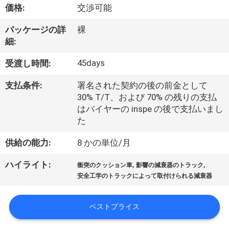
達
価格:
交渉可能
に
パッケージの詳
裸
つ
細:
い
45days
受渡し時間:
て
支払条件:
署名された契約の後の前金として
30% T/T、および 70% の残りの支払
はバイヤーの inspe の後で支払いまし
工
た
場
供給の能力:
8 かの単位/月
旅
,
,
ハイライト:
衝突のクッション車
影響の減衰器のトラック
行
安全工学のトラックによって取付けられる減衰器
ベストプライス
品