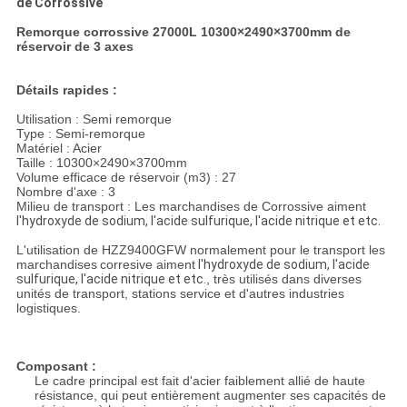
de Corrossive
Remorque corrossive 27000L 10300×2490×3700mm de
réservoir de 3 axes
Détails rapides :
Utilisation : Semi remorque
Type : Semi-remorque
Matériel : Acier
Taille : 10300×2490×3700mm
Volume efficace de réservoir (m3) : 27
Nombre d'axe : 3
Milieu de transport : Les marchandises de Corrossive aiment
l'hydroxyde de sodium, l'acide sulfurique, l'acide nitrique et etc.
L'utilisation de HZZ9400GFW normalement pour le transport les
marchandises
corresive
aiment
l'hydroxyde de sodium, l'acide
sulfurique, l'acide nitrique et etc.
, très utilisés dans diverses
unités de transport, stations service et d'autres industries
logistiques.
Composant :
Le cadre principal est fait d'acier faiblement allié de haute
résistance, qui peut entièrement augmenter ses capacités de