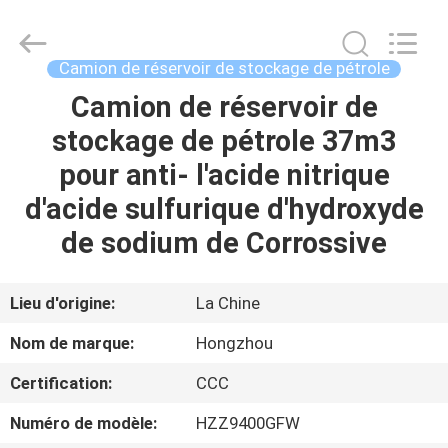
2026
HANGZHOU
SPECIAL
PURPOSE
VEHICLE
Camion de réservoir de stockage de pétrole
CO.,LTD.
All
Camion de réservoir de
MAISON
Rights
Reserved.
stockage de pétrole 37m3
PRODUITS
pour anti- l'acide nitrique
d'acide sulfurique d'hydroxyde
AU
de sodium de Corrossive
SUJET
DE
Lieu d'origine:
La Chine
NOUS
Nom de marque:
Hongzhou
Certification:
CCC
VISITE
Numéro de modèle:
HZZ9400GFW
D'USINE