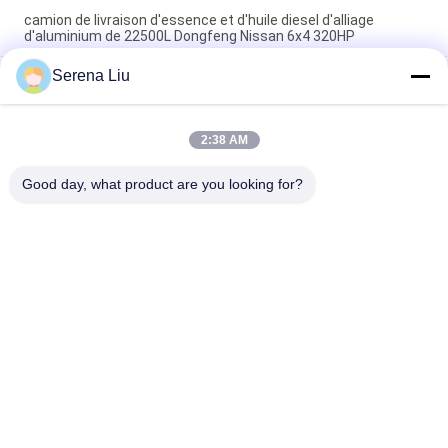
camion de livraison d'essence et d'huile diesel d'alliage
d'aluminium de 22500L Dongfeng Nissan 6x4 320HP
Serena Liu
5.944 camion de réservoir de stockage de pétrole d'alliage
d'aluminium du gallon 320HP des USA avec le châssis de
diesel de 6x4 DongFeng Nissan
2:38 AM
Le transport de pétrole brut d'acier au carbone de Dongfeng
8x4 310HP troque 24500L
Good day, what product are you looking for?
Catégories populaires
Tous
Unité Mobile 
Camion 
D'inspection De Pont
D'inspection De Pont
Plate-Forme 
Équipement 
D'inspection De Pont
D'inspection De Pont
Équipement 
Sous Le Véhicule 
D'Access De Pont
D'inspection De Pont