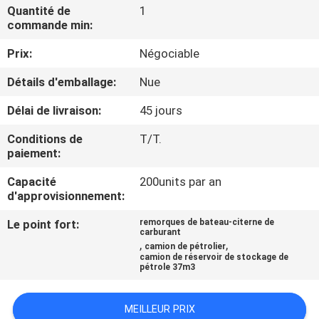
Quantité de
1
commande min:
CONTRÔLE
Prix:
Négociable
DE
QUALITÉ
Détails d'emballage:
Nue
Délai de livraison:
45 jours
CONTACTEZ-
Conditions de
T/T.
NOUS
paiement:
Capacité
200units par an
NOUVELLES
d'approvisionnement:
Le point fort:
remorques de bateau-citerne de
carburant
DEMANDEZ
,
,
camion de pétrolier
camion de réservoir de stockage de
UNE
pétrole 37m3
CITATION
MEILLEUR PRIX