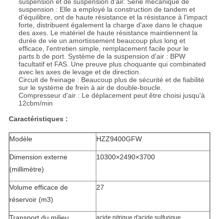
suspension et de suspension d'air. Série mécanique de
suspension : Elle a employé la construction de tandem et
d'équilibre, ont de haute résistance et la résistance à l'impact
forte, distribuent également la charge d'axe dans le chaque
des axes. Le matériel de haute résistance maintiennent la
durée de vie un amortissement beaucoup plus long et
efficace, l'entretien simple, remplacement facile pour le
parts.b de port. Système de la suspension d'air : BPW
facultatif et FAS. Une preuve plus choquante qui combinated
avec les axes de levage et de direction.
Circuit de freinage : Beaucoup plus de sécurité et de fiabilité
sur le système de frein à air de double-boucle.
Compresseur d'air : Le déplacement peut être choisi jusqu'à
12cbm/min
Caractéristiques :
Modèle
HZZ9400GFW
Dimension externe
10300×2490×3700
(millimètre)
Volume efficace de
27
réservoir (m3)
Transport du milieu
acide nitrique d'acide sulfurique