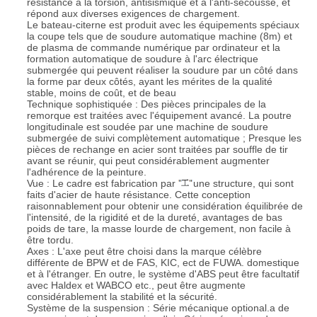
résistance à la torsion, antisismique et à l'anti-secousse, et
répond aux diverses exigences de chargement.
Le bateau-citerne est produit avec les équipements spéciaux
la coupe tels que de soudure automatique machine (8m) et
de plasma de commande numérique par ordinateur et la
formation automatique de soudure à l'arc électrique
submergée qui peuvent réaliser la soudure par un côté dans
la forme par deux côtés, ayant les mérites de la qualité
stable, moins de coût, et de beau
Technique sophistiquée : Des pièces principales de la
remorque est traitées avec l'équipement avancé. La poutre
longitudinale est soudée par une machine de soudure
submergée de suivi complètement automatique ; Presque les
pièces de rechange en acier sont traitées par souffle de tir
avant se réunir, qui peut considérablement augmenter
l'adhérence de la peinture.
Vue : Le cadre est fabrication par
une structure, qui sont
faits d'acier de haute résistance. Cette conception
raisonnablement pour obtenir une considération équilibrée de
l'intensité, de la rigidité et de la dureté, avantages de bas
poids de tare, la masse lourde de chargement, non facile à
être tordu.
Axes : L'axe peut être choisi dans la marque célèbre
différente de BPW et de FAS, KIC, ect de FUWA. domestique
et à l'étranger. En outre, le système d'ABS peut être facultatif
avec Haldex et WABCO etc., peut être augmente
considérablement la stabilité et la sécurité.
Système de la suspension : Série mécanique optional.a de