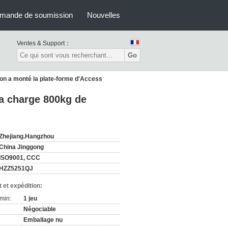
mande de soumission
Nouvelles
Ventes & Support：
Go
on a monté la plate-forme d'Access
la charge 800kg de
Zhejiang.Hangzhou
China Jinggong
ISO9001, CCC
HZZ5251QJ
 et expédition:
min:
1 jeu
Négociable
Emballage nu