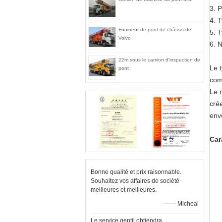
3.
P
4.
T
Fouineur de pont de châssis de
5.
T
Volvo
6.
N
22m sous le camion d'inspection de
Le 
pont
com
Le 
crée
env
Car
Bonne qualité et prix raisonnable.
Souhaitez vos affaires de société
meilleures et meilleures.
—— Micheal
Le service gentil obtiendra