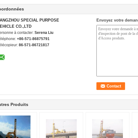
oordonnées
ANGZHOU SPECIAL PURPOSE
Envoyez votre deman
EHICLE CO.,LTD
ersonne à contacter:
Serena Liu
éléphone:
+86-571-86875791
élécopieur:
86-571-86721817
tres Produits