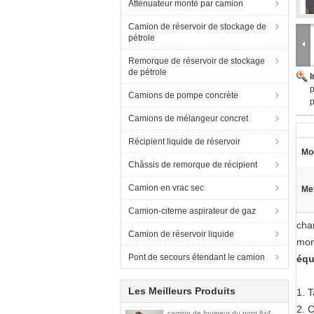
Atténuateur monté par camion
Camion de réservoir de stockage de
pétrole
Remorque de réservoir de stockage
de pétrole
p
Camions de pompe concrète
p
Camions de mélangeur concret
Récipient liquide de réservoir
Mo
Châssis de remorque de récipient
Camion en vrac sec
Met
Camion-citerne aspirateur de gaz
cha
Camion de réservoir liquide
mon
Pont de secours étendant le camion
équ
Les Meilleurs Produits
1.
T
2.
C
camion de fouineur du pont 8x4