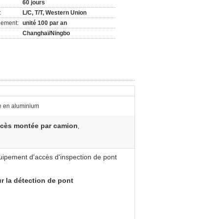
60 jours
:
L/C, T/T, Western Union
nement:
unité 100 par an
Changhaï/Ningbo
e en aluminium
ccès montée par camion
,
ipement d'accès d'inspection de pont
 la détection de pont