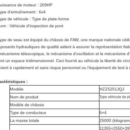
uissance de moteur : 209HP
ype d'entraînement : 6x4
ype de véhicule : Type de plate-forme
om : Véhicule d'inspection de pont
type de seau est équipé du châssis de FAW, une marque nationale cél
posants hydrauliques de qualité aident à assurer la représentation fiabl
mécanisme télescopique, le mécanisme d'oscillation et le mécanisme d
nt un espace tridimensionnel. Ceci fournit au véhicule la liberté de cir
oient à rapidement et sans risque personnel ou l'équipement de test à
actéristiques :
Modèle
HZZ5251JQJ
Nom de produit
Type véhicule de pl
Modèle de châssis
Type de conducteur
6×4
La masse totale
25000 (kilogra
11355×2550×3