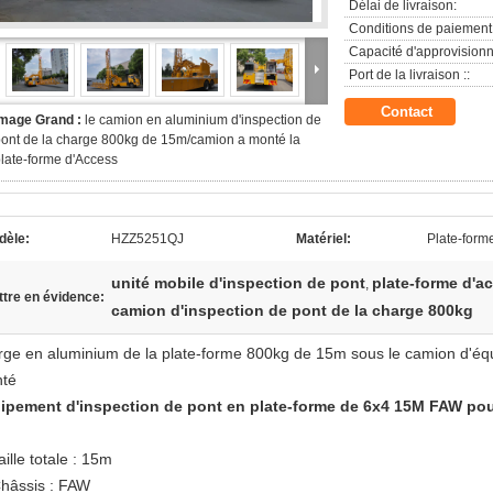
Délai de livraison:
Conditions de paiement
Capacité d'approvision
Port de la livraison ::
Contact
Image Grand :
le camion en aluminium d'inspection de
ont de la charge 800kg de 15m/camion a monté la
late-forme d'Access
dèle:
HZZ5251QJ
Matériel:
Plate-form
unité mobile d'inspection de pont
plate-forme d'a
,
tre en évidence:
camion d'inspection de pont de la charge 800kg
rge en aluminium de la plate-forme 800kg de 15m sous le camion d'équ
té
ipement d'inspection de pont en plate-forme de 6x4 15M FAW pour
aille totale : 15m
hâssis : FAW