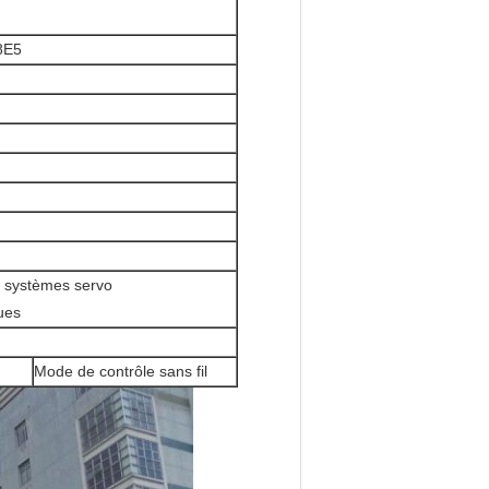
8E5
e systèmes servo
ues
Mode de contrôle sans fil