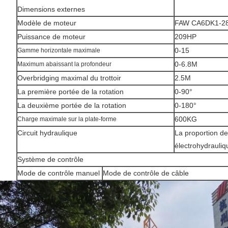
Dimensions externes
Modèle de moteur
FAW CA6DK1-2
Puissance de moteur
209HP
0-15
Gamme horizontale maximale
0-6.8M
Maximum abaissant la profondeur
Overbridging maximal du trottoir
2.5M
La première portée de la rotation
0-90°
La deuxième portée de la rotation
0-180°
600KG
Charge maximale sur la plate-forme
Circuit hydraulique
La proportion d
électrohydrauliq
Système de contrôle
Mode de contrôle manuel
Mode de contrôle de câble