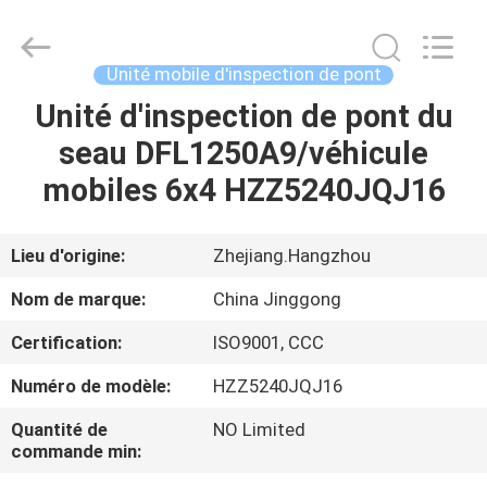
2026
HANGZHOU
SPECIAL
PURPOSE
VEHICLE
Unité mobile d'inspection de pont
CO.,LTD.
All
Unité d'inspection de pont du
MAISON
Rights
Reserved.
seau DFL1250A9/véhicule
PRODUITS
mobiles 6x4 HZZ5240JQJ16
AU
Lieu d'origine:
Zhejiang.Hangzhou
SUJET
Nom de marque:
China Jinggong
DE
Certification:
ISO9001, CCC
NOUS
Numéro de modèle:
HZZ5240JQJ16
VISITE
Quantité de
NO Limited
commande min:
D'USINE