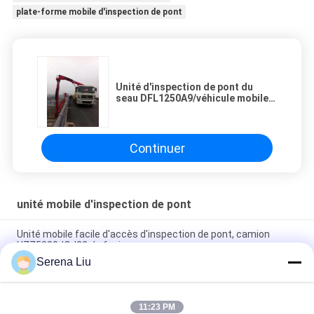
plate-forme mobile d'inspection de pont
Unité d'inspection de pont du
seau DFL1250A9/véhicule mobiles
6x4 HZZ5240JQJ16
Continuer
unité mobile d'inspection de pont
Unité mobile facile d'accès d'inspection de pont, camion
HZZ5320JQJ22 de fouineur
Serena Liu
Plates-formes de dessous haut efficaces d'Access de pont
avec la commande hydrostatique VOLVO 8x4
11:23 PM
Type châssis mobile de plate-forme de camion d'unité