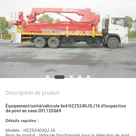
PLAN
DU
SITE
POLITIQUE
DE
CONFIDENTIALITÉ
Description de produit
Équipement/unité/véhicule 6x4 HZZ5240JQJ16 d'inspection
de pont en seau DFL1250A9
Détails rapides :
Modèle : HZZ5240JQJ 16
Nom de produit : Véhicule fonctionnant pour la détection de pont