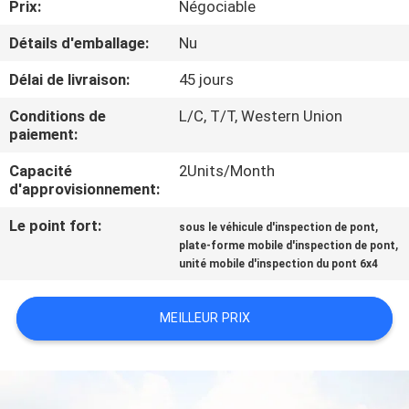
Prix:
Négociable
CONTRÔLE
Détails d'emballage:
Nu
DE
Délai de livraison:
45 jours
QUALITÉ
Conditions de
L/C, T/T, Western Union
paiement:
CONTACTEZ-
Capacité
2Units/Month
d'approvisionnement:
NOUS
Le point fort:
,
sous le véhicule d'inspection de pont
,
plate-forme mobile d'inspection de pont
NOUVELLES
unité mobile d'inspection du pont 6x4
DEMANDEZ
MEILLEUR PRIX
UNE
CITATION