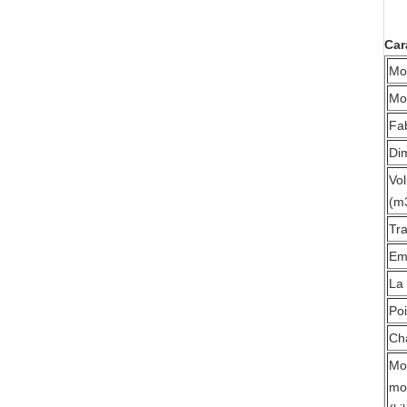
Car
Mo
Mo
Fab
Dim
Vol
(m
Tra
Emp
La
Poi
Cha
Mo
mo