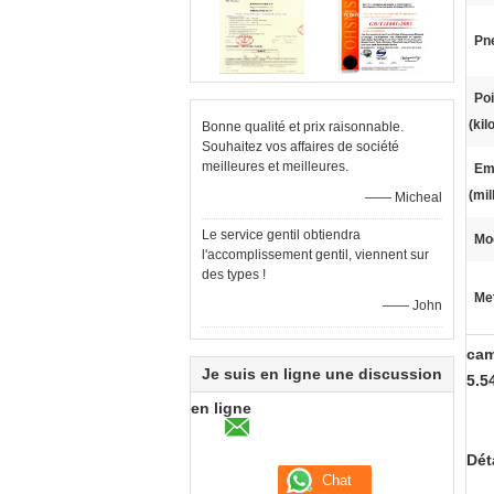
Pne
Poi
(ki
Bonne qualité et prix raisonnable.
Souhaitez vos affaires de société
meilleures et meilleures.
Em
(mil
—— Micheal
Le service gentil obtiendra
Mod
l'accomplissement gentil, viennent sur
des types !
Met
—— John
cam
Je suis en ligne une discussion
5.5
en ligne
Dét