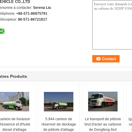
EHICLE CO.,LTD
ersonne à contacter:
Serena Liu
éléphone:
+86-571-86875791
élécopieur:
86-571-86721817
tres Produits
camion de livraison
5.944 camion de
Le transport de pétrole
(g
d'essence et d'huile
réservoir de stockage
brut d'acier au carbone
ca
diesel d'alliage
de pétrole d'alliage
de Dongfeng 8x4