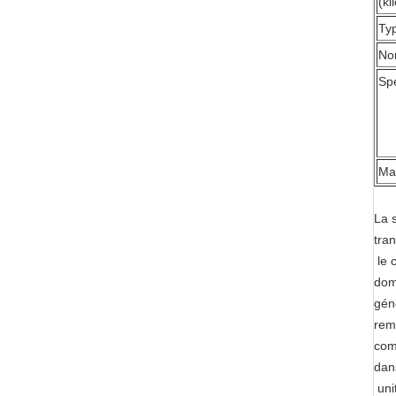
(ki
Ty
No
Sp
Ma
La s
tran
le 
dom
gén
rem
com
dan
uni