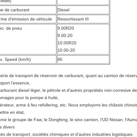
lowatt)
pe de carburant
Diesel
rme d'émission de véhicule
Ressortissant III
ec. de pneu
9.00R20
9.00-20
10.00R20
10.00-20
x. Speed (km/h)
85
érie de transport de réservoir de carburant, quant au camion de réservoir
sport l'essence,
carburant diesel léger, le pétrole et d'autres propriétés non-corresive d
mages pour la pompe à huile,
érateur, arme à feu refullering, etc. Nous employons les châssis chinoi
ettre en état,
me le groupe de Faw, le Dongfeng, le sino camion, l'UD Nissan, l'Auma
s divers
tés de transport, sociétés chimiques et d'autres industries logistiques.