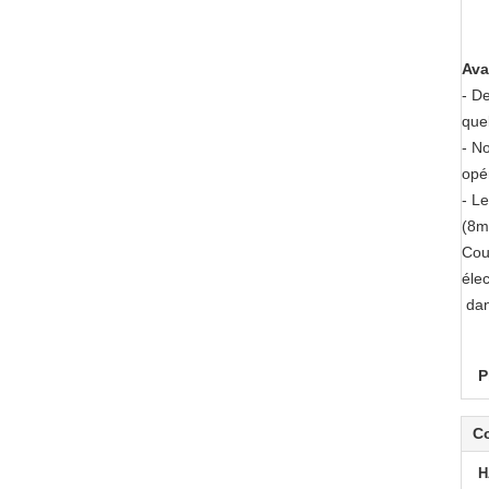
Ava
- De
que
- N
opér
- L
(8m
Cou
éle
dan
P
C
H