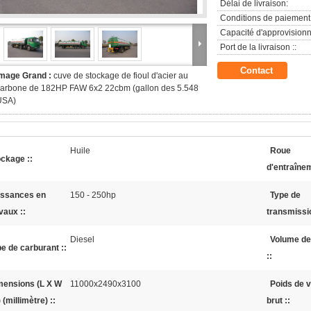
Délai de livraison:
Conditions de paiement
Capacité d'approvision
Port de la livraison ::
Contact
Image Grand :
cuve de stockage de fioul d'acier au
carbone de 182HP FAW 6x2 22cbm (gallon des 5.548
USA)
Huile
Roue
ckage ::
d'entraînem
issances en
150 - 250hp
Type de
vaux ::
transmissio
Diesel
Volume de
e de carburant ::
::
mensions (L X W
11000x2490x3100
Poids de v
 (millimètre) ::
brut ::