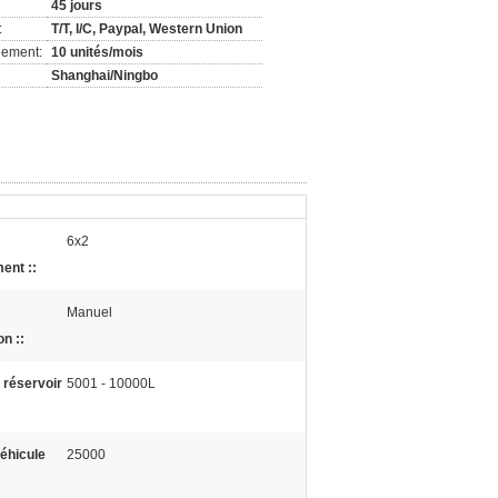
45 jours
:
T/T, l/C, Paypal, Western Union
nement:
10 unités/mois
Shanghai/Ningbo
6x2
ent ::
Manuel
n ::
 réservoir
5001 - 10000L
éhicule
25000