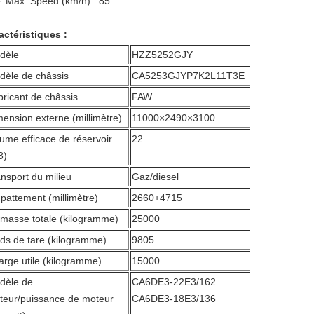
· Max. Speed (km/h) : 85
actéristiques :
dèle
HZZ5252GJY
dèle de châssis
CA5253GJYP7K2L11T3E
ricant de châssis
FAW
ension externe (millimètre)
11000×2490×3100
ume efficace de réservoir
22
3)
nsport du milieu
Gaz/diesel
attement (millimètre)
2660+4715
 masse totale (kilogramme)
25000
ds de tare (kilogramme)
9805
rge utile (kilogramme)
15000
dèle de
CA6DE3-22E3/162
teur/puissance de moteur
CA6DE3-18E3/136