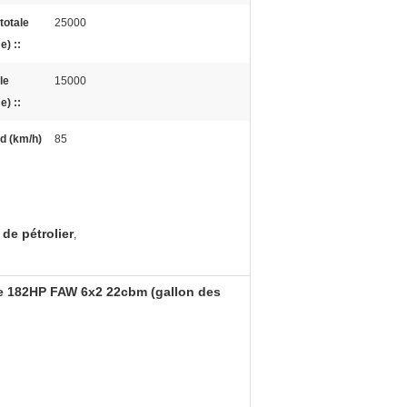
totale
25000
) ::
le
15000
) ::
d (km/h)
85
de pétrolier
,
 de 182HP FAW 6x2 22cbm (gallon des