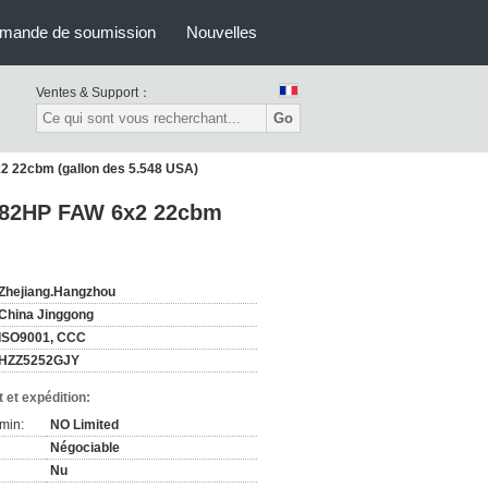
mande de soumission
Nouvelles
Ventes & Support：
Go
x2 22cbm (gallon des 5.548 USA)
e 182HP FAW 6x2 22cbm
Zhejiang.Hangzhou
China Jinggong
ISO9001, CCC
HZZ5252GJY
 et expédition:
min:
NO Limited
Négociable
Nu