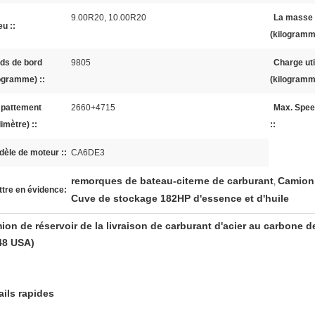
9.00R20, 10.00R20
La masse 
u ::
(kilogramme
ds de bord
9805
Charge uti
logramme) ::
(kilogramme
pattement
2660+4715
Max. Spee
limètre) ::
::
èle de moteur ::
CA6DE3
remorques de bateau-citerne de carburant
Camion 
,
tre en évidence:
Cuve de stockage 182HP d'essence et d'huile
ion de réservoir de la livraison de carburant d'acier au carbone
48 USA)
ails rapides