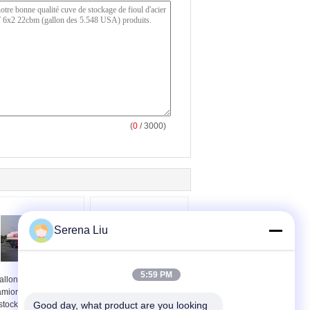
(
0
/ 3000)
Serena Liu
5:59 PM
allon des 6.472 USA)
Camion 18500L,
mion de réservoir de
ISO9001 de pétrolier de
stockage de pétrole
Good day, what product are you looking 
gallon de Dongfeng