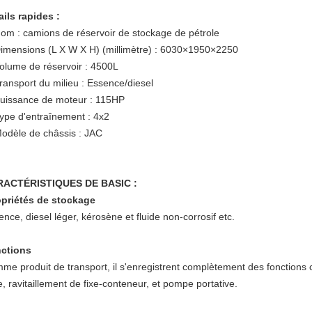
ails rapides :
om : camions de réservoir de stockage de pétrole
Dimensions (L X W X H) (millimètre) : 6030×1950×2250
Volume de réservoir : 4500L
Transport du milieu : Essence/diesel
Puissance de moteur : 115HP
Type d'entraînement : 4x2
Modèle de châssis : JAC
ACTÉRISTIQUES DE BASIC :
priétés de stockage
nce, diesel léger, kérosène et fluide non-corrosif etc.
ctions
me produit de transport, il s'enregistrent complètement des fonctions c
e, ravitaillement de fixe-conteneur, et pompe portative.