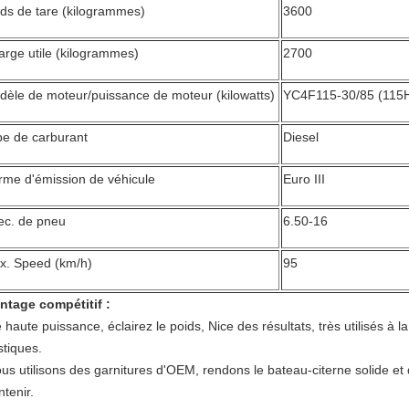
ds de tare (kilogrammes)
3600
rge utile (kilogrammes)
2700
dèle de moteur/puissance de moteur (kilowatts)
YC4F115-30/85 (115
pe de carburant
Diesel
rme d'émission de véhicule
Euro III
ec. de pneu
6.50-16
x. Speed (km/h)
95
ntage compétitif :
 haute puissance, éclairez le poids, Nice des résultats, très utilisés à l
stiques.
ous utilisons des garnitures d'OEM, rendons le bateau-citerne solide et 
tenir.