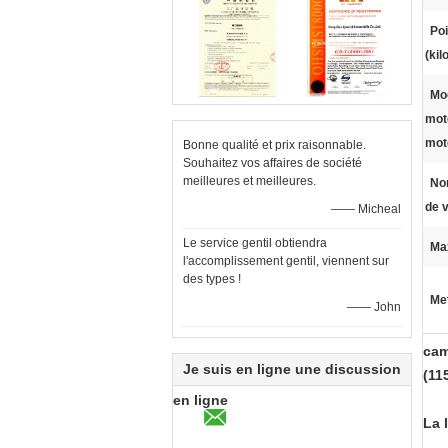
Poi
(ki
Mo
mot
mote
Bonne qualité et prix raisonnable.
Souhaitez vos affaires de société
meilleures et meilleures.
No
de v
—— Micheal
Le service gentil obtiendra
Ma
l'accomplissement gentil, viennent sur
des types !
Met
—— John
cam
Je suis en ligne une discussion
(11
en ligne
La 