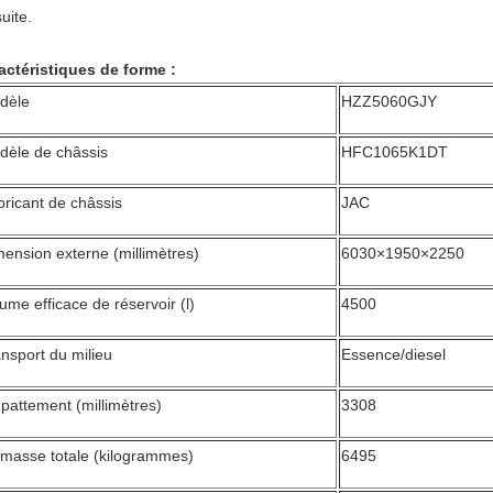
uite.
actéristiques de forme :
dèle
HZZ5060GJY
dèle de châssis
HFC1065K1DT
ricant de châssis
JAC
ension externe (millimètres)
6030×1950×2250
ume efficace de réservoir (l)
4500
nsport du milieu
Essence/diesel
pattement (millimètres)
3308
 masse totale (kilogrammes)
6495