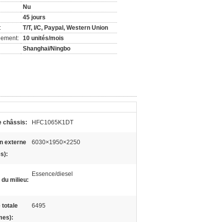
Nu
45 jours
:
T/T, l/C, Paypal, Western Union
nement:
10 unités/mois
Shanghai/Ningbo
 châssis:
HFC1065K1DT
n externe
6030×1950×2250
s):
Essence/diesel
 du milieu:
totale
6495
mes):