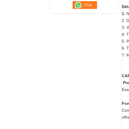
Dét
1.
N
2. 
3. 
4. 
5. 
6. 
7. 
CAR
Pro
Esse
Fon
Com
offr