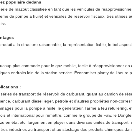
ez populaire dedans
série de mazout classifiée en tant que les véhicules de réapprovision
ème de pompe à huile) et véhicules de réservoir fiscaux, très utilisés a
ile.
ntages
roduit a la structure raisonnable, la représentation fiable, le bel aspect
ucoup plus commode pour le gaz mobile, facile à réapprovisionner en co
ques endroits loin de la station service. Économiser planty de l'heure p
lications :
séries de transport de réservoir de carburant, quant au camion de réserv
sence, carburant diesel léger, pétrole et d'autres propriétés non-corres
mages pour la pompe à huile, le générateur, l'arme à feu refullering,
nois et international pour remettre, comme le groupe de Faw, le Dongfe
uzu en état etc. largement employer dans diverses unités de transport, 
utres industries au transport et au stockage des produits chimiques dang