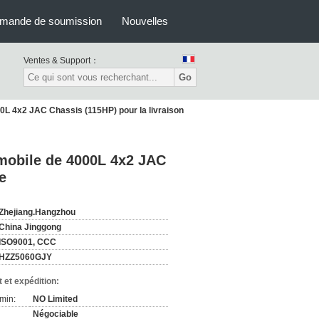
mande de soumission
Nouvelles
Ventes & Support：
Go
L 4x2 JAC Chassis (115HP) pour la livraison
mobile de 4000L 4x2 JAC
e
Zhejiang.Hangzhou
China Jinggong
ISO9001, CCC
HZZ5060GJY
 et expédition:
min:
NO Limited
Négociable