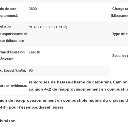
ds de tare
3600
Charge ut
logrammes):
(kilogram
dèle de
YC4F115-30/85 (115HP)
eur/puissance de
Type de c
ur (kilowatts):
rme d'émission
Euro III
Spec. de 
éhicule:
x. Speed (km/h):
95
remorques de bateau-citerne de carburant
Camion 
,
tre en évidence:
camion 4x2 de réapprovisionnement en combustib
ion de réapprovisionnement en combustible mobile du châssis d
5HP) pour l'essence/diesel légers
livraison