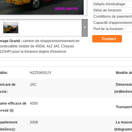
Détails d'emballage:
Délai de livraison:
Conditions de paiement
Capacité d'approvision
Port de la livraison ::
Contact
Image Grand :
camion de réapprovisionnement en
ombustible mobile de 4000L 4x2 JAC Chassis
115HP) pour la livraison légère d'essence
dèle:
HZZ5060GJY
Modèle de
ricant de
JAC
Dimensio
ssis:
(millimètre
ume efficace de
4500
Transport
rvoir (l):
pattement
3308
La masse 
limètres):
(kilogram