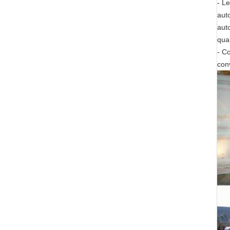
- L
aut
aut
qual
- C
con