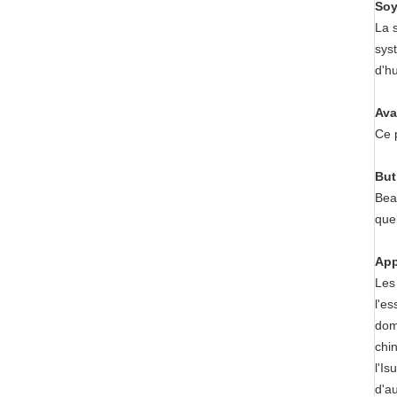
Soy
La 
syst
d'hu
Ava
Ce p
But
Bea
quel
App
Les 
l'es
dom
chi
l'Is
d'a