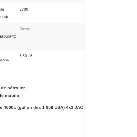
ile
2700
mes):
Diesel
arburant:
6.50-16
pneu:
de pétrolier
,
le mobile
e 4000L (gallon des 1 056 USA) 4x2 JAC