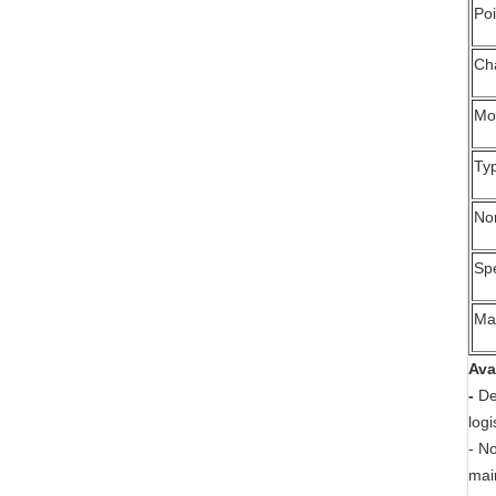
Poi
Cha
Mo
Ty
No
Sp
Ma
Ava
-
De
logi
- N
main