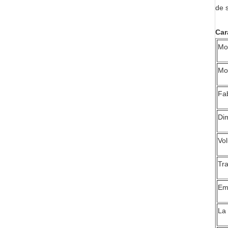
de s
Car
Mo
Mo
Fab
Dim
Vol
Tra
Em
La