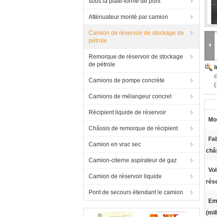
sous la plate-forme de pont
Atténuateur monté par camion
Camion de réservoir de stockage de
pétrole
Remorque de réservoir de stockage
de pétrole
c
Camions de pompe concrète
(
Camions de mélangeur concret
Récipient liquide de réservoir
Mo
Châssis de remorque de récipient
Fab
Camion en vrac sec
châ
Camion-citerne aspirateur de gaz
Vol
Camion de réservoir liquide
rése
Pont de secours étendant le camion
Em
(mil