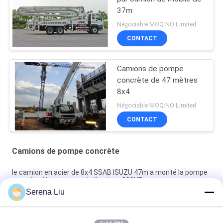
37m
Négociable MOQ:NO Limited
CONTACT
Camions de pompe
concrète de 47 mètres
8x4
Négociable MOQ:NO Limited
CONTACT
Camions de pompe concrète
le camion en acier de 8x4 SSAB ISUZU 47m a monté la pompe
concrète/équipement de livraison 390HP
Serena Liu
camion mobile de la pompe 6x4 concrète avec le circuit
hydraulique 37m 360HP de l'Allemagne Rexroth