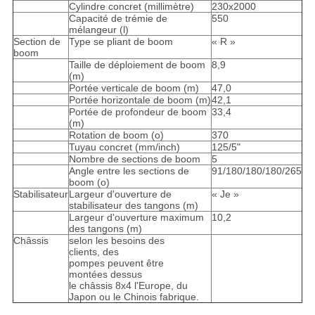
Cylindre concret (millimètre)
230x2000
Capacité de trémie de
550
mélangeur (l)
Section de
Type se pliant de boom
« R »
boom
Taille de déploiement de boom
8,9
(m)
Portée verticale de boom (m)
47,0
Portée horizontale de boom (m)
42,1
Portée de profondeur de boom
33,4
(m)
Rotation de boom (o)
370
Tuyau concret (mm/inch)
125/5"
Nombre de sections de boom
5
Angle entre les sections de
91/180/180/180/265
boom (o)
Stabilisateur
Largeur d'ouverture de
« Je »
stabilisateur des tangons (m)
Largeur d'ouverture maximum
10,2
des tangons (m)
Châssis
selon les besoins des
clients, des
pompes peuvent être
montées dessus
le châssis 8x4 l'Europe, du
Japon ou le Chinois fabrique.