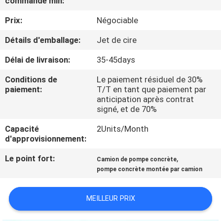
commande min:
Prix:
Négociable
CONTRÔLE
DE
Détails d'emballage:
Jet de cire
QUALITÉ
Délai de livraison:
35-45days
Conditions de
Le paiement résiduel de 30%
CONTACTEZ-
paiement:
T/T en tant que paiement par
anticipation après contrat
NOUS
signé, et de 70%
Capacité
2Units/Month
NOUVELLES
d'approvisionnement:
Le point fort:
,
Camion de pompe concrète
DEMANDEZ
pompe concrète montée par camion
UNE
MEILLEUR PRIX
CITATION