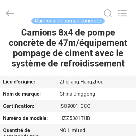
2026
HANGZHOU
SPECIAL
PURPOSE
VEHICLE
Camions de pompe concrète
CO.,LTD.
All
Camions 8x4 de pompe
MAISON
Rights
Reserved.
concrète de 47m/équipement
PRODUITS
pompage de ciment avec le
système de refroidissement
AU
SUJET
Lieu d'origine:
Zhejiang.Hangzhou
DE
Nom de marque:
China Jinggong
NOUS
Certification:
ISO9001, CCC
Numéro de modèle:
HZZ5381THB
VISITE
D'USINE
Quantité de
NO Limited