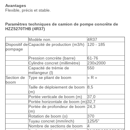
Avantages
Flexible, précis et stable.
Paramètres techniques de camion de pompe concrète de
HZZ5270THB (4R37)
Modèle non.
4R37
Dispositif de
Capacité de production (m3/h)
120 - 185
pompage
Pression concrète (barre)
61-76
Cylindre concret (millimètre)
230x2000
Capacité de trémie de
550
mélangeur (l)
Section de
Type se pliant de boom
« R »
boom
Taille de déploiement de boom
8,5
(m)
Portée verticale de boom (m)
37,0
Portée horizontale de boom (m)
32,7
Portée de profondeur de boom
24,3
(m)
Rotation de boom (o)
370
Tuyau concret (mm/inch)
125/5"
Nombre de sections de boom
4