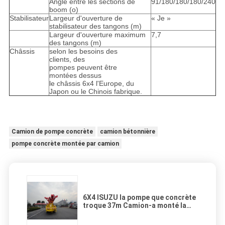
Angle entre les sections de
91/180/180/180/240
boom (o)
Stabilisateur
Largeur d'ouverture de
« Je »
stabilisateur des tangons (m)
Largeur d'ouverture maximum
7,7
des tangons (m)
Châssis
selon les besoins des
clients, des
pompes peuvent être
montées dessus
le châssis 6x4 l'Europe, du
Japon ou le Chinois fabrique.
Camion de pompe concrète
camion bétonnière
pompe concrète montée par camion
6X4 ISUZU la pompe que concrète
troque 37m Camion-a monté la
pompe de livraison concrète