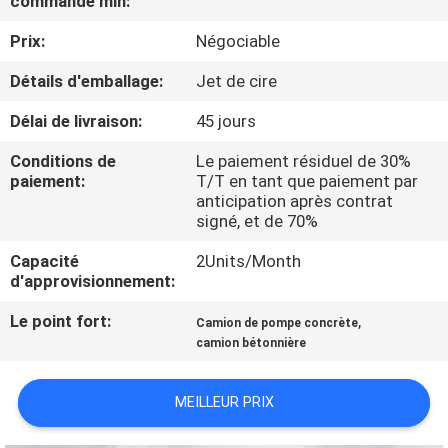
commande min:
Prix:
Négociable
CONTRÔLE
DE
Détails d'emballage:
Jet de cire
QUALITÉ
Délai de livraison:
45 jours
Conditions de
Le paiement résiduel de 30%
CONTACTEZ-
paiement:
T/T en tant que paiement par
anticipation après contrat
NOUS
signé, et de 70%
Capacité
2Units/Month
NOUVELLES
d'approvisionnement:
Le point fort:
,
Camion de pompe concrète
DEMANDEZ
camion bétonnière
UNE
MEILLEUR PRIX
CITATION