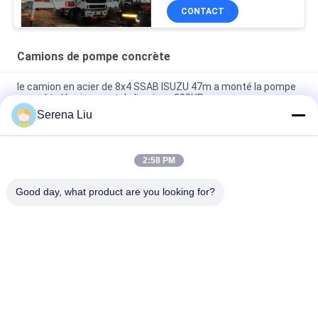
CONTACT
Camions de pompe concrète
le camion en acier de 8x4 SSAB ISUZU 47m a monté la pompe
concrète/équipement de livraison 390HP
Serena Liu
camion mobile de la pompe 6x4 concrète avec le circuit
hydraulique 37m 360HP de l'Allemagne Rexroth
2:58 PM
Le Portable 47 mètre le camion concret de pompe de livraison
de 8x4 390HP monté
Good day, what product are you looking for?
Catégories populaires
Tous
Unité Mobile 
Camion 
D'inspection De Pont
D'inspection De Pont
Plate-Forme 
Équipement 
D'inspection De Pont
D'inspection De Pont