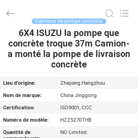
2026
HANGZHOU
SPECIAL
PURPOSE
VEHICLE
Camions de pompe concrète
CO.,LTD.
All
6X4 ISUZU la pompe que
MAISON
Rights
Reserved.
concrète troque 37m Camion-
PRODUITS
a monté la pompe de livraison
concrète
AU
SUJET
Lieu d'origine:
Zhejiang.Hangzhou
DE
Nom de marque:
China Jinggong
NOUS
Certification:
ISO9001, CCC
Numéro de modèle:
HZZ5270THB
VISITE
D'USINE
Quantité de
NO Limited