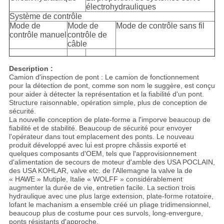
électrohydrauliques
Système de contrôle
Mode de
Mode de
Mode de contrôle sans fil
contrôle manuel
contrôle de
câble
Description :
Camion d'inspection de pont : Le camion de fonctionnement
pour la détection de pont, comme son nom le suggère, est conçu
pour aider à détecter la représentation et la fiabilité d'un pont.
Structure raisonnable, opération simple, plus de conception de
sécurité.
La nouvelle conception de plate-forme a l'imporve beaucoup de
fiabilité et de stabilité. Beaucoup de sécurité pour envoyer
l'opérateur dans tout emplacement des ponts. Le nouveau
produit développé avec lui est propre châssis exporté et
quelques composants d'OEM, tels que l'approvisionnement
d'alimentation de secours de moteur d'amble des USA POCLAIN,
des USA KOHLAR, valve etc. de l'Allemagne la valve la de
« HAWE » Mutiple, Italie « WOLFF » considérablement
augmenter la durée de vie, entretien facile. La section trois
hydraulique avec une plus large extension, plate-forme rotatoire,
lofant le machanism a ensemble créé un pliage tridimensionnel,
beaucoup plus de costume pour ces survols, long-envergure,
ponts résistants d'approche.