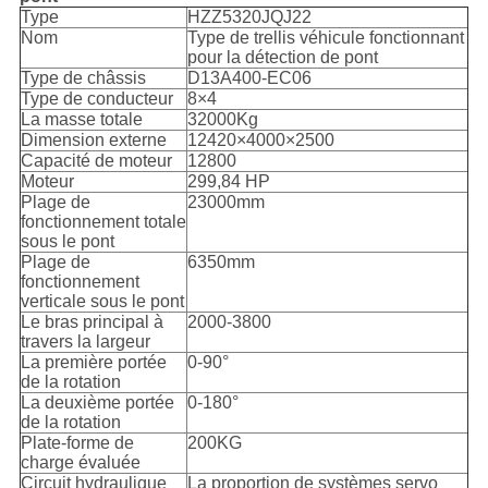
Type
HZZ5320JQJ22
Nom
Type de trellis véhicule fonctionnant
pour la détection de pont
Type de châssis
D13A400-EC06
Type de conducteur
8×4
La masse totale
32000Kg
Dimension externe
12420×4000×2500
Capacité de moteur
12800
Moteur
299,84 HP
Plage de
23000mm
fonctionnement totale
sous le pont
Plage de
6350mm
fonctionnement
verticale sous le pont
Le bras principal à
2000-3800
travers la largeur
La première portée
0-90°
de la rotation
La deuxième portée
0-180°
de la rotation
Plate-forme de
200KG
charge évaluée
Circuit hydraulique
La proportion de systèmes servo