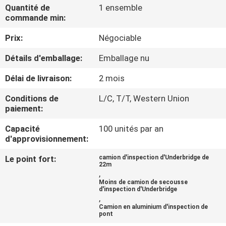
Quantité de
1 ensemble
commande min:
CONTRÔLE
Prix:
Négociable
DE
QUALITÉ
Détails d'emballage:
Emballage nu
Délai de livraison:
2 mois
CONTACTEZ-
Conditions de
L/C, T/T, Western Union
NOUS
paiement:
Capacité
100 unités par an
NOUVELLES
d'approvisionnement:
Le point fort:
camion d'inspection d'Underbridge de
22m
DEMANDEZ
,
Moins de camion de secousse
UNE
d'inspection d'Underbridge
,
CITATION
Camion en aluminium d'inspection de
pont