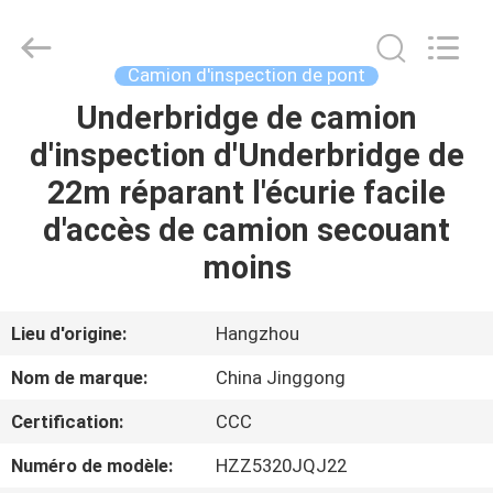
2026
HANGZHOU
SPECIAL
PURPOSE
VEHICLE
Camion d'inspection de pont
CO.,LTD.
All
Underbridge de camion
MAISON
Rights
Reserved.
d'inspection d'Underbridge de
PRODUITS
22m réparant l'écurie facile
d'accès de camion secouant
AU
moins
SUJET
DE
Lieu d'origine:
Hangzhou
NOUS
Nom de marque:
China Jinggong
Certification:
CCC
VISITE
Numéro de modèle:
HZZ5320JQJ22
D'USINE