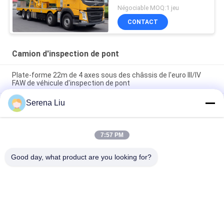
Négociable MOQ:1 jeu
CONTACT
Camion d'inspection de pont
Plate-forme 22m de 4 axes sous des châssis de l'euro III/IV
FAW de véhicule d'inspection de pont
Serena Liu
Les châssis de VOLVO jettent un pont sur le type
d'entraînement de l'équipement 8x4 d'inspection de
camion/pont d'inspection
7:57 PM
châssis 8x4 206KW 280HP du camion FAW d'inspection de
pont de botte de 22m
Good day, what product are you looking for?
Catégories populaires
Tous
Unité Mobile 
Camion 
D'inspection De Pont
D'inspection De Pont