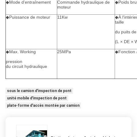
◆Mode d'entraînement
Commande hydraulique de
◆Poids bru
moteur
◆Puissance de moteur
11Kw
◆À l'intérie
taille
du puits de
(L × DE × 
◆Max. Working
25MPa
◆Fonction a
pression
du circuit hydraulique
sous le camion d'inspection de pont
unité mobile d'inspection de pont
plate-forme d'accès montée par camion