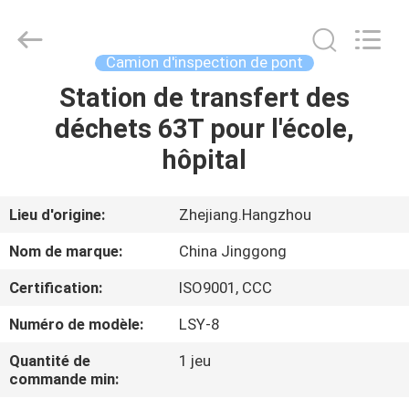
2026
HANGZHOU
SPECIAL
PURPOSE
VEHICLE
Camion d'inspection de pont
CO.,LTD.
All
Station de transfert des
MAISON
Rights
Reserved.
déchets 63T pour l'école,
PRODUITS
hôpital
AU
Lieu d'origine:
Zhejiang.Hangzhou
SUJET
Nom de marque:
China Jinggong
DE
Certification:
ISO9001, CCC
NOUS
Numéro de modèle:
LSY-8
VISITE
Quantité de
1 jeu
commande min:
D'USINE