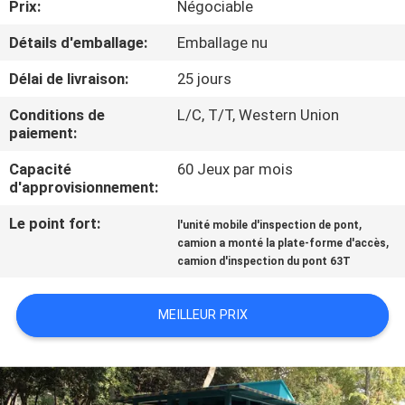
Prix:
Négociable
CONTRÔLE
Détails d'emballage:
Emballage nu
DE
Délai de livraison:
25 jours
QUALITÉ
Conditions de
L/C, T/T, Western Union
paiement:
CONTACTEZ-
Capacité
60 Jeux par mois
d'approvisionnement:
NOUS
Le point fort:
,
l'unité mobile d'inspection de pont
,
camion a monté la plate-forme d'accès
NOUVELLES
camion d'inspection du pont 63T
DEMANDEZ
MEILLEUR PRIX
UNE
CITATION