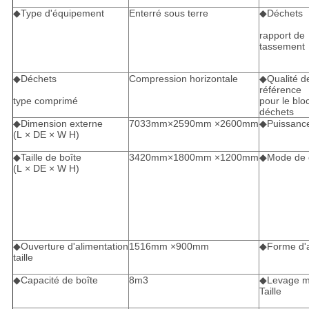
◆Type d'équipement
Enterré sous terre
◆Déchets
rapport de
tassement
◆Déchets
Compression horizontale
◆Qualité d
référence
type comprimé
pour le blo
déchets
◆Dimension externe
7033mm×2590mm ×2600mm
◆Puissance
(L × DE × W H)
◆Taille de boîte
3420mm×1800mm ×1200mm
◆Mode de c
(L × DE × W H)
◆Ouverture d'alimentation
1516mm ×900mm
◆Forme d'a
taille
◆Capacité de boîte
8m3
◆Levage m
Taille