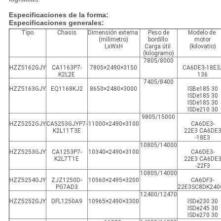
Especificaciones de la forma:
Especificaciones generales:
Tipo
Chasis
Dimensión externa
Peso de
Modelo de
(milímetro)
bordillo
motor
LxWxH
Carga útil
(kilovatio)
(kilogramo)
7805/8000
HZZ5162GJY
CA1163P7-
7805×2490×3150
CA6DE3-18E3
K2L2E
136
7405/8400
HZZ5163GJY
EQ1168KJ2
8650×2480×3000
ISBe185 30
ISDe185 30
ISDe185 30
ISDe210 30
9805/15000
HZZ5252GJY
CA5253GJYP7-
11000×2490×3100
CA6DE3-
K2L11T3E
22E3 CA6DE
-18E3
10805/14000
HZZ5253GJY
CA1253P7-
10340×2490×3100
CA6DE3-
K2L7T1E
22E3 CA6DE
-22F3
10805/14000
HZZ5254GJY
ZJZ1250D-
10560×2495×3200
CA6DF3-
PG7AD3
22E3SC8DK240
12400/12470
HZZ5252GJY
DFL1250A9
10965×2490×3300
ISDe230 30
ISDe245 30
ISDe270 30