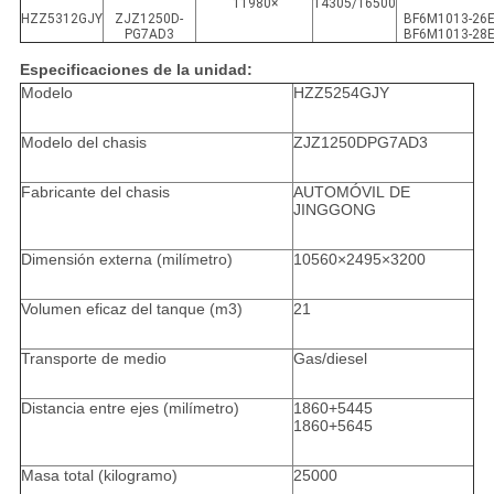
11980×
14305/16500
HZZ5312GJY
ZJZ1250D-
BF6M1013-26
PG7AD3
BF6M1013-28
Especificaciones de la unidad:
Modelo
HZZ5254GJY
Modelo del chasis
ZJZ1250DPG7AD3
Fabricante del chasis
AUTOMÓVIL DE
JINGGONG
Dimensión externa (milímetro)
10560×2495×3200
Volumen eficaz del tanque (m3)
21
Transporte de medio
Gas/diesel
Distancia entre ejes (milímetro)
1860+5445
1860+5645
Masa total (kilogramo)
25000