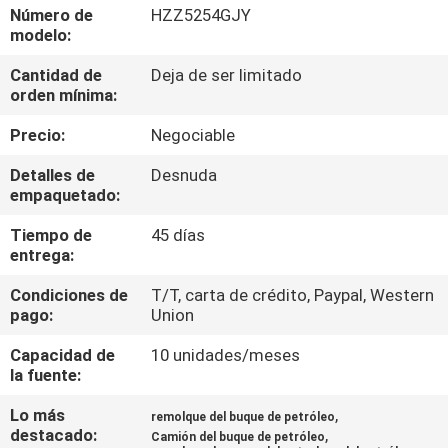
Número de
HZZ5254GJY
modelo:
CONTROL
Cantidad de
Deja de ser limitado
DE
orden mínima:
CALIDAD
Precio:
Negociable
ÉNTRENOS
Detalles de
Desnuda
empaquetado:
EN
Tiempo de
45 días
CONTACTO
entrega:
CON
Condiciones de
T/T, carta de crédito, Paypal, Western
pago:
Union
NOTICIAS
Capacidad de
10 unidades/meses
la fuente:
PIDA
Lo más
,
remolque del buque de petróleo
destacado:
,
UNA
Camión del buque de petróleo