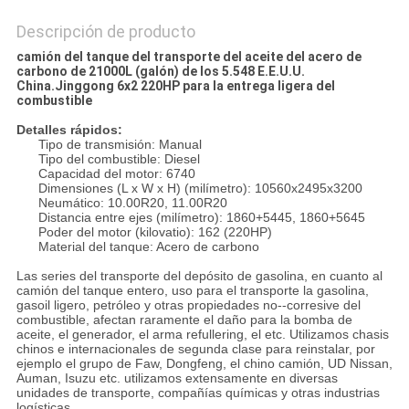
Descripción de producto
camión del tanque del transporte del aceite del acero de
carbono de 21000L (galón) de los 5.548 E.E.U.U.
China.Jinggong 6x2 220HP para la entrega ligera del
combustible
Detalles rápidos:
Tipo de transmisión: Manual
Tipo del combustible: Diesel
Capacidad del motor: 6740
Dimensiones (L x W x H) (milímetro): 10560x2495x3200
Neumático: 10.00R20, 11.00R20
Distancia entre ejes (milímetro): 1860+5445, 1860+5645
Poder del motor (kilovatio): 162 (220HP)
Material del tanque: Acero de carbono
Las series del transporte del depósito de gasolina, en cuanto al
camión del tanque entero, uso para el transporte la gasolina,
gasoil ligero, petróleo y otras propiedades no--corresive del
combustible, afectan raramente el daño para la bomba de
aceite, el generador, el arma refullering, el etc. Utilizamos chasis
chinos e internacionales de segunda clase para reinstalar, por
ejemplo el grupo de Faw, Dongfeng, el chino camión, UD Nissan,
Auman, Isuzu etc. utilizamos extensamente en diversas
unidades de transporte, compañías químicas y otras industrias
logísticas.