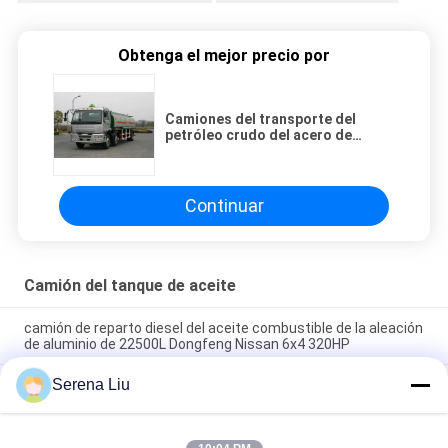
Obtenga el mejor precio por
Camiones del transporte del
petróleo crudo del acero de
carbono de 21000L 5.548 los
E.E.U.U. Gallon.Jinggong 6x2
220HP
Continuar
Camión del tanque de aceite
camión de reparto diesel del aceite combustible de la aleación
de aluminio de 22500L Dongfeng Nissan 6x4 320HP
Serena Liu
5.944 camión del tanque de aceite de la aleación de aluminio
del galón 320HP de los E.E.U.U. con el chasis del diesel de 6x4
DongFeng Nissan