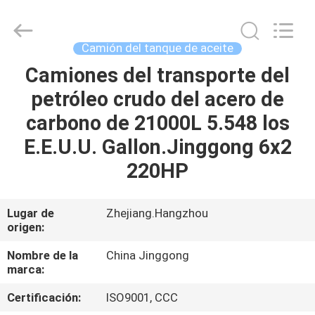
-
2026
HANGZHOU
SPECIAL
PURPOSE
Camión del tanque de aceite
VEHICLE
CO.,LTD.
All
Camiones del transporte del
HOGAR
Rights
Reserved.
petróleo crudo del acero de
PRODUCTOS
carbono de 21000L 5.548 los
E.E.U.U. Gallon.Jinggong 6x2
SOBRE
220HP
NOSOTROS
Lugar de
Zhejiang.Hangzhou
origen:
VIAJE
DE
Nombre de la
China Jinggong
marca:
LA
Certificación:
ISO9001, CCC
FÁBRICA