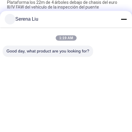
Plataforma los 22m de 4 árboles debajo de chasis del euro
III/IV FAW del vehículo de la inspección del puente
Serena Liu
Los chasis de VOLVO tienden un puente sobre el tipo de
impulsión del equipo 8x4 de la inspección del camión/del
puente de la inspección
1:19 AM
chasis 8x4 206KW 280HP del camión FAW de la inspección del
puente de braguero de los 22m
Good day, what product are you looking for?
Categorías Populares
Todos
Unidad Móvil De La 
Camión De La 
Inspección Del 
Inspección Del 
Puente
Puente
Plataforma De La 
Equipo De La 
Inspección Del 
Inspección Del 
Puente
Puente
Equipo Del Acceso 
Debajo Del Vehículo 
Del Puente
De La Inspección 
Del Puente