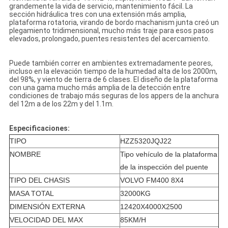
grandemente la vida de servicio, mantenimiento fácil. La
sección hidráulica tres con una extensión más amplia,
plataforma rotatoria, virando de bordo machanism junta creó un
plegamiento tridimensional, mucho más traje para esos pasos
elevados, prolongado, puentes resistentes del acercamiento.
Puede también correr en ambientes extremadamente peores,
incluso en la elevación tiempo de la humedad alta de los 2000m,
del 98%, y viento de tierra de 6 clases. El diseño de la plataforma
con una gama mucho más amplia de la detección entre
condiciones de trabajo más seguras de los appers de la anchura
del 12m a de los 22m y del 1.1m.
Especificaciones:
TIPO
HZZ5320JQJ22
NOMBRE
Tipo vehículo de la plataforma
de la inspección del puente
TIPO DEL CHASIS
VOLVO FM400 8X4
MASA TOTAL
32000KG
DIMENSIÓN EXTERNA
12420X4000X2500
VELOCIDAD DEL MAX
85KM/H