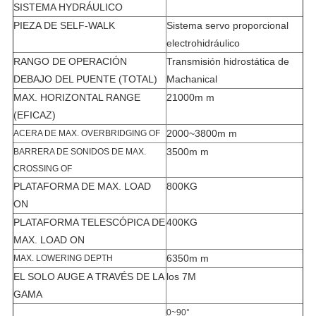
SISTEMA HYDRÁULICO
PIEZA DE SELF-WALK
Sistema servo proporcional
electrohidráulico
RANGO DE OPERACIÓN
Transmisión hidrostática de
DEBAJO DEL PUENTE (TOTAL)
Machanical
MAX. HORIZONTAL RANGE
21000m m
(EFICAZ)
2000~3800m m
ACERA DE MAX. OVERBRIDGING OF
3500m m
BARRERA DE SONIDOS DE MAX.
CROSSING OF
PLATAFORMA DE MAX. LOAD
800KG
ON
PLATAFORMA TELESCÓPICA DE
400KG
MAX. LOAD ON
6350m m
MAX. LOWERING DEPTH
EL SOLO AUGE A TRAVÉS DE LA
los 7M
GAMA
0~90°