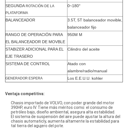
SEGUNDA
0~180°
ROTACIÓN DE LA
PLATAFORMA
BALANCEADOR
3.5T, 5T balanceador movible,
balanceador fijo
RANGO DE OPERACIÓN PARA
950M M
EL BALANCEADOR DE MOVBLE
STABIZER ADICIONAL PARA EL
Cilindro del aceite
EJE TRASERO
SISTEMA DE CONTROL
Atado con
alambre/radio/manual
Los E.E.U.U. kohler
GENERADOR ESPERA
Ventaja competitiva:
Chasis importado de VOLVO, con poder grande del motor
390HP, euro IV. Tiene más méritos como: el consumo de
petróleo bajo, diseño ambiental, asegura alta estabilidad.
El sistema de suspensión del aire puede ajustar la altura del
chasis automaticly, aumenta altamente la estabilidad para
tal tierra del agujero del pote.