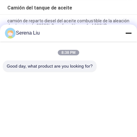
Camión del tanque de aceite
camión de reparto diesel del aceite combustible de la aleación
de aluminio de 22500L Dongfeng Nissan 6x4 320HP
Serena Liu
El transporte del petróleo crudo del acero de carbono de
Dongfeng 8x4 310HP acarrea 24500L
8:38 PM
(galón de los 6.472 E.E.U.U.) camión del tanque de aceite
24500L, camión de petrolero diesel del camino de 8x4 248HP
Good day, what product are you looking for?
Categorías Populares
Todos
Unidad Móvil De La 
Camión De La 
Inspección Del 
Inspección Del 
Puente
Puente
Plataforma De La 
Equipo De La 
Inspección Del 
Inspección Del 
Puente
Puente
Equipo Del Acceso 
Debajo Del Vehículo 