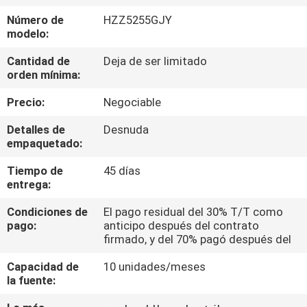
Número de
HZZ5255GJY
CONTROL
modelo:
DE
Cantidad de
Deja de ser limitado
orden mínima:
CALIDAD
Precio:
Negociable
ÉNTRENOS
Detalles de
Desnuda
EN
empaquetado:
CONTACTO
Tiempo de
45 días
entrega:
CON
Condiciones de
El pago residual del 30% T/T como
pago:
anticipo después del contrato
NOTICIAS
firmado, y del 70% pagó después del
Capacidad de
10 unidades/meses
PIDA
la fuente:
UNA