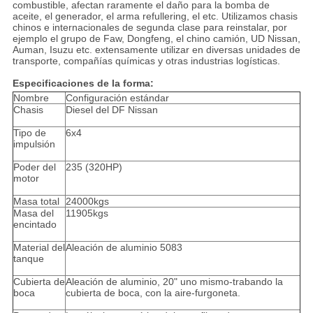
combustible, afectan raramente el daño para la bomba de
aceite, el generador, el arma refullering, el etc. Utilizamos chasis
chinos e internacionales de segunda clase para reinstalar, por
ejemplo el grupo de Faw, Dongfeng, el chino camión, UD Nissan,
Auman, Isuzu etc. extensamente utilizar en diversas unidades de
transporte, compañías químicas y otras industrias logísticas.
Especificaciones de la forma:
Nombre
Configuración estándar
Chasis
Diesel del DF Nissan
Tipo de
6x4
impulsión
Poder del
235 (320HP)
motor
Masa total
24000kgs
Masa del
11905kgs
encintado
Material del
Aleación de aluminio 5083
tanque
Cubierta de
Aleación de aluminio, 20" uno mismo-trabando la
boca
cubierta de boca, con la aire-furgoneta.