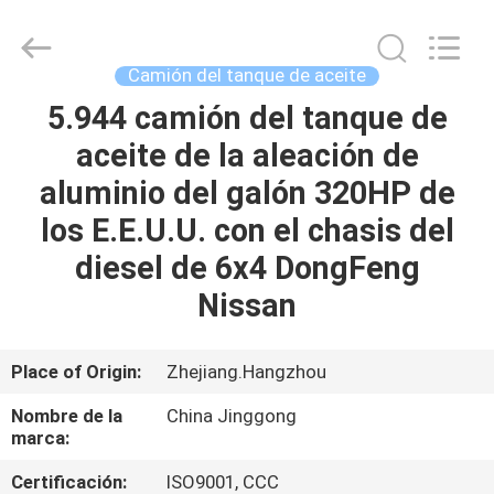
-
2026
HANGZHOU
SPECIAL
PURPOSE
Camión del tanque de aceite
VEHICLE
CO.,LTD.
All
5.944 camión del tanque de
HOGAR
Rights
Reserved.
aceite de la aleación de
PRODUCTOS
aluminio del galón 320HP de
los E.E.U.U. con el chasis del
SOBRE
diesel de 6x4 DongFeng
NOSOTROS
Nissan
VIAJE
Place of Origin:
Zhejiang.Hangzhou
DE
Nombre de la
China Jinggong
LA
marca:
FÁBRICA
Certificación:
ISO9001, CCC