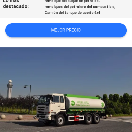
Lo más
,
remolque del buque de petróleo
destacado:
,
CITA
remolques del petrolero del combustible
Camión del tanque de aceite 6x4
MAPA
MEJOR PRECIO
DEL
SITIO
POLÍTICA
DE
PRIVACIDAD