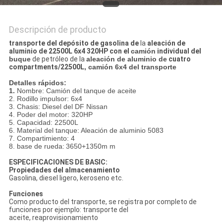
Descripción de producto
transporte del depósito de gasolina de
la
aleación de
aluminio de 22500L 6x4 320HP con el
camión
individual del
buque
de petróleo de la
aleación de aluminio de
cuatro
compartments/22500L
, camión 6x4 del transporte
Detalles rápidos:
1.
Nombre: Camión del tanque de aceite
2. Rodillo impulsor: 6x4
3. Chasis: Diesel del DF Nissan
4. Poder del motor: 320HP
5. Capacidad: 22500L
6. Material del tanque: Aleación de aluminio 5083
7. Compartimiento: 4
8.
base de rueda:
3650+1350m m
ESPECIFICACIONES DE BASIC:
Propiedades del almacenamiento
Gasolina, diesel ligero, keroseno etc.
Funciones
Como producto del transporte, se registra por completo de
funciones por ejemplo: transporte del
aceite, reaprovisionamiento