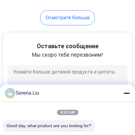
32
Осмотрите больше
Тележка
масляного бака
Оставьте сообщение
Мы скоро тебе перезвоним!
13
Трейлер
Serena Liu
масляного бака
6:23 AM
Good day, what product are you looking for?