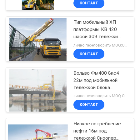
приводом ВОЛВО 8кс4
КАЧЕСТВА
КОНТАКТ
Тип мобильный ХП
СВЯЖИТЕСЬ
44
платформы КВ 420
МЫ
шасси 309 тележки
Платформа
блока осмотра моста
лично переговорить MOQ:Отсутствие лимитированного
осмотра моста
НОВОСТИ
КОНТАКТ
СПРОСИТЕ
Вольво Фм400 8кс4
22м под мобильной
ЦИТАТУ
тележкой блока
34
осмотра моста
лично переговорить MOQ:Отсутствие лимитированного
установил платформу
КАРТА
Оборудование
КОНТАКТ
доступа
САЙТА
осмотра моста
Низкое потребление
нефти 16м под
ПОЛИТИКА
тележкой Сноопер