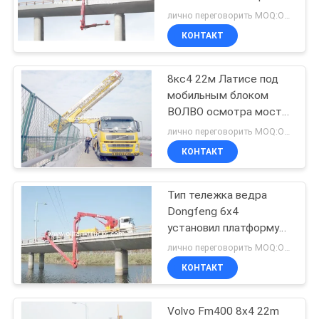
КОНФИДЕНЦИАЛЬНОСТИ
моста оборудования
лично переговорить MOQ:Отсутствие лимитированного
осмотра моста
КОНТАКТ
14
Оборудование
8кс4 22м Латисе под
мобильным блоком
доступа моста
ВОЛВО осмотра моста
с системой
лично переговорить MOQ:Отсутствие лимитированного
пневматической
КОНТАКТ
подвески
Тип тележка ведра
13
Dongfeng 6x4
под кораблем
установил платформу
16m 270HP доступа
лично переговорить MOQ:Отсутствие лимитированного
осмотра моста
КОНТАКТ
Volvo Fm400 8x4 22m