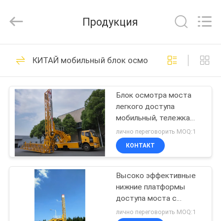
HANGZHOU
SPECIAL
PURPOSE
Продукция
VEHICLE
CO.,LTD.
All
Rights
ДОМ
Reserved.
20
КИТАЙ мобильный блок осмотра моста
мобильный блок
ПРОДУКТЫ
осмотра моста
Блок осмотра моста
легкого доступа
О
мобильный, тележка
НАС
ХЗЗ5320ДЖКДЖ22
лично переговорить MOQ:1
Сноопер
КОНТАКТ
32
ПУТЕШЕСТВИЕ
Тележка осмотра
Высоко эффективные
ФАБРИКИ
нижние платформы
моста
доступа моста с
ПРОВЕРКА
гидростатическим
лично переговорить MOQ:1