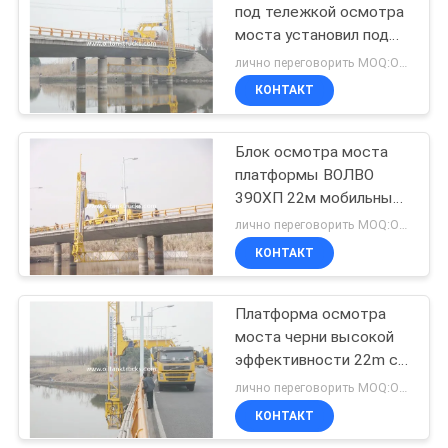
под тележкой осмотра
моста установил под
11
платформой доступа
лично переговорить MOQ:Отсутствие лимитированного
моста
под платформой
КОНТАКТ
моста
Блок осмотра моста
платформы ВОЛВО
390ХП 22м мобильный
для моста проверяет
лично переговорить MOQ:Отсутствие лимитированного
КОНТАКТ
8
Амортизатор
Платформа осмотра
моста черни высокой
установленный
эффективности 22m с
тележкой
гидростатическим
лично переговорить MOQ:Отсутствие лимитированного
приводом VOLVO 8x4
КОНТАКТ