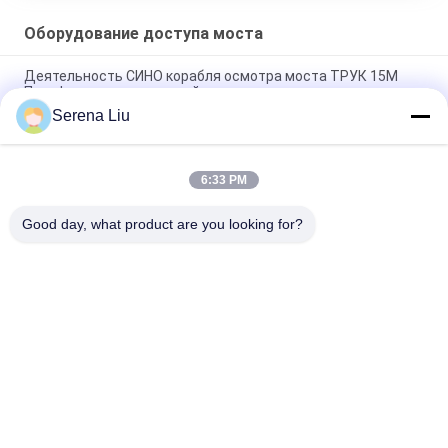
Оборудование доступа моста
Деятельность СИНО корабля осмотра моста ТРУК 15М
Платфром легкая и легкий доступ
Serena Liu
Тележка хорошее проведенное Перфермансе ККК Сноопер
моста прочного желтого цвета облегченная
6:33 PM
Платформы осмотра моста ХОВО доступ мобильной
легкий к любому положению вашего моста
Good day, what product are you looking for?
Популярные категории
Все
Мобильный Блок 
Тележка Осмотра 
Осмотра Моста
Моста
Платформа 
Оборудование 
Осмотра Моста
Осмотра Моста
Оборудование 
Под Кораблем 