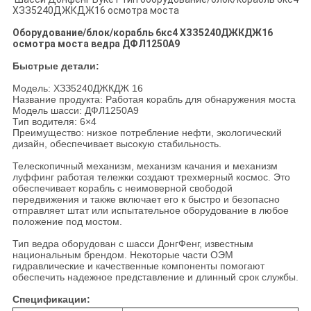
ХЗЗ5240ДЖКДЖ16 осмотра моста
Оборудование/блок/корабль 6кс4 ХЗЗ5240ДЖКДЖ16
осмотра моста ведра ДФЛ1250А9
Быстрые детали:
Модель: ХЗЗ5240ДЖКДЖ 16
Название продукта: Работая корабль для обнаружения моста
Модель шасси: ДФЛ1250А9
Тип водителя: 6×4
Преимущество: низкое потребление нефти, экологический
дизайн, обеспечивает высокую стабильность.
Телескопичный механизм, механизм качания и механизм
луффинг работая тележки создают трехмерный космос. Это
обеспечивает корабль с неимоверной свободой
передвижения и также включает его к быстро и безопасно
отправляет штат или испытательное оборудование в любое
положение под мостом.
Тип ведра оборудован с шасси ДонгФенг, известным
национальным брендом. Некоторые части ОЭМ
гидравлические и качественные компоненты помогают
обеспечить надежное представление и длинный срок службы.
Спецификации: