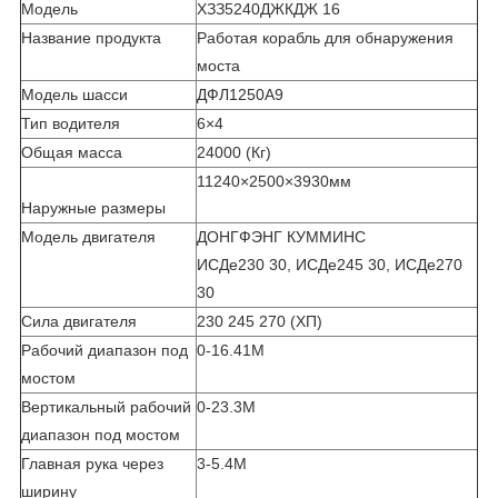
Модель
ХЗЗ5240ДЖКДЖ 16
Название продукта
Работая корабль для обнаружения
моста
Модель шасси
ДФЛ1250А9
Тип водителя
6×4
Общая масса
24000 (Кг)
11240×2500×3930мм
Наружные размеры
Модель двигателя
ДОНГФЭНГ КУММИНС
ИСДе230 30, ИСДе245 30, ИСДе270
30
Сила двигателя
230 245 270 (ХП)
Рабочий диапазон под
0-16.41М
мостом
Вертикальный рабочий
0-23.3М
диапазон под мостом
Главная рука через
3-5.4М
ширину