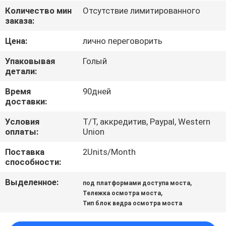
КАЧЕСТВА
Количество мин
Отсутствие лимитированного
заказа:
СВЯЖИТЕСЬ
Цена:
лично переговорить
МЫ
Упаковывая
Голый
детали:
НОВОСТИ
Время
90дней
доставки:
СПРОСИТЕ
Условия
T/T, аккредитив, Paypal, Western
оплаты:
Union
ЦИТАТУ
Поставка
2Units/Month
способности:
КАРТА
Выделенное:
,
под платформами доступа моста
САЙТА
,
Тележка осмотра моста
Тип блок ведра осмотра моста
ПОЛИТИКА