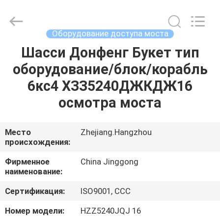
HANGZHOU
SPECIAL
PURPOSE
VEHICLE
CO.,LTD.
Оборудование доступа моста
All
Rights
Шасси Донфенг Букет тип
ДОМ
Reserved.
оборудование/блок/корабль
ПРОДУКТЫ
6кс4 ХЗЗ5240ДЖКДЖ16
осмотра моста
О
НАС
Место
Zhejiang.Hangzhou
происхождения:
ПУТЕШЕСТВИЕ
Фирменное
China Jinggong
наименование:
ФАБРИКИ
Сертификация:
ISO9001, CCC
ПРОВЕРКА
Номер модели:
HZZ5240JQJ 16